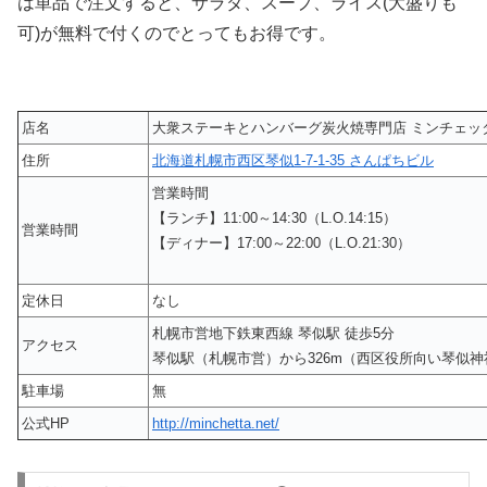
は単品で注文すると、サラダ、スープ、ライス(大盛りも
可)が無料で付くのでとってもお得です。
店名
大衆ステーキとハンバーグ炭火焼専門店 ミンチェッ
住所
北海道札幌市西区琴似1-7-1-35 さんぱちビル
営業時間
【ランチ】11:00～14:30（L.O.14:15）
営業時間
【ディナー】17:00～22:00（L.O.21:30）
定休日
なし
札幌市営地下鉄東西線 琴似駅 徒歩5分
アクセス
琴似駅（札幌市営）から326m（西区役所向い琴似神
駐車場
無
公式HP
http://minchetta.net/