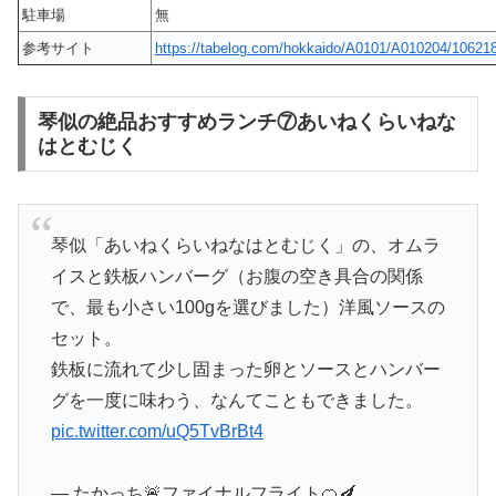
駐車場
無
参考サイト
https://tabelog.com/hokkaido/A0101/A010204/10621
琴似の絶品おすすめランチ⑦あいねくらいねな
はとむじく
琴似「あいねくらいねなはとむじく」の、オムラ
イスと鉄板ハンバーグ（お腹の空き具合の関係
で、最も小さい100gを選びました）洋風ソースの
セット。
鉄板に流れて少し固まった卵とソースとハンバー
グを一度に味わう、なんてこともできました。
pic.twitter.com/uQ5TvBrBt4
— たかっち🚨ファイナルフライト🍊🍆