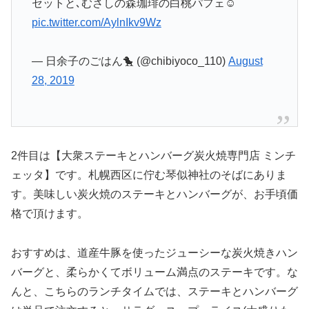
セットと､むさしの森珈琲の白桃パフェ☺️
pic.twitter.com/AylnIkv9Wz
— 日余子のごはん🐤 (@chibiyoco_110)
August
28, 2019
2件目は【大衆ステーキとハンバーグ炭火焼専門店 ミンチ
ェッタ】です。札幌西区に佇む琴似神社のそばにありま
す。美味しい炭火焼のステーキとハンバーグが、お手頃価
格で頂けます。
おすすめは、道産牛豚を使ったジューシーな炭火焼きハン
バーグと、柔らかくてボリューム満点のステーキです。な
んと、こちらのランチタイムでは、ステーキとハンバーグ