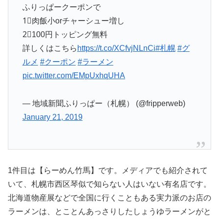
ふりっぱークーポンで
1⃣肉飯小orチャーシュー増し
2⃣100円トッピング無料
詳しくはこちら
https://t.co/XCfvjNLnCi
#札幌
#グ
ルメ
#クーポン
#ラーメン
pic.twitter.com/EMpUxhqUHA
— 地域新聞ふりっぱー（札幌） (@fripperweb)
January 21, 2019
1件目は【らーめん竹馬】です。メディアでも紹介されて
いて、札幌市西区琴似で知らない人はいない有名店です。
北海道物産展などで全国に行くこともある実力派のお店の
ラーメンは、とことんあっさりしたしょうゆラーメンがと