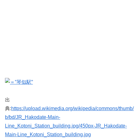
出
典:
https://upload.wikimedia.org/wikipedia/commons/thumb/
b/bd/JR_Hakodate-Main-
Line_Kotoni_Station_building.jpg/450px-JR_Hakodate-
Main-Line_Kotoni_Station_building.jpg