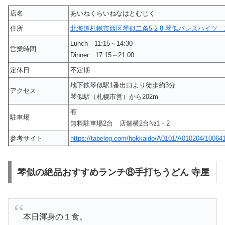
店名
あいねくらいねなはとむじく
住所
北海道札幌市西区琴似二条5-2-8 琴似パレスハイツ 
Lunch 11:15～14:30
営業時間
Dinner 17:15～21:00
定休日
不定期
地下鉄琴似駅1番出口より徒歩約3分
アクセス
琴似駅（札幌市営）から202m
有
駐車場
無料駐車場2台 店舗横2台№1・2
参考サイト
https://tabelog.com/hokkaido/A0101/A010204/10064
琴似の絶品おすすめランチ⑧手打ちうどん 寺屋
本日渾身の１食。