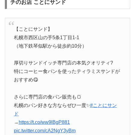
チのお店 ことにサンド
【ことにサンド】
札幌市西区山の手5条1丁目1-1
（地下鉄琴似駅から徒歩約10分）
厚切りサンドイッチ専門店の本気クオリティ?
特にコーヒー食パンを使ったティラミスサンドが
おすすめ😋
さらに専門店の食パン販売も🍞
札幌のパン好きな方ならぜひ一度✨
#ことにサン
ド
→
https://t.co/ww9lBgP881
pic.twitter.com/cA2NgY3yBm