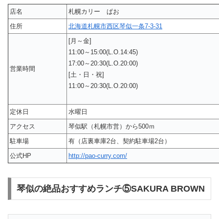
店名
札幌カリー ぱお
住所
北海道札幌市西区琴似一条7-3-31
[月～金]
11:00～15:00(L.O.14:45)
17:00～20:30(L.O.20:00)
営業時間
[土・日・祝]
11:00～20:30(L.O.20:00)
定休日
水曜日
アクセス
琴似駅（札幌市営）から500ｍ
駐車場
有（店裏車庫2台、契約駐車場2台）
公式HP
http://pao-curry.com/
琴似の絶品おすすめランチ⑤SAKURA BROWN