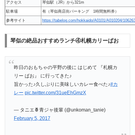
アクセス
琴似駅（JR）から321m
駐車場
有（琴似商店街パーキング 1時間無料券）
参考サイト
https://tabelog.com/hokkaido/A0101/A010204/10626
琴似の絶品おすすめランチ④札幌カリーぱお
昨日のおもちゃの平野の後に はじめて 『札幌カ
リー ぱお』 に行ってきた♪
旨かった♪久しぶりに美味しいカレー食べた♪
#カ
レー
pic.twitter.com/31ueEhGmzX
— タニエ🍍青ジャ後輩 (@unkoman_tanie)
February 5, 2017