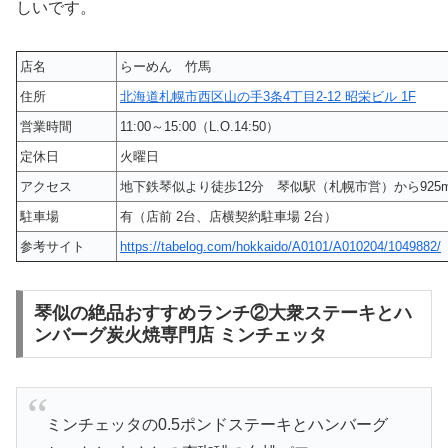
しいです。
店名
らーめん 竹馬
住所
北海道札幌市西区山の手3条4丁目2-12 昭栄ビル 1F
営業時間
11:00～15:00（L.O.14:50）
定休日
火曜日
アクセス
地下鉄琴似より徒歩12分 琴似駅（札幌市営）から925
駐車場
有（店前 2台、店横契約駐車場 2台）
参考サイト
https://tabelog.com/hokkaido/A0101/A010204/1049882/
琴似の絶品おすすめランチ②大衆ステーキとハ
ンバーグ炭火焼専門店 ミンチェッタ
ミンチェッタの0.5ポンドステーキとハンバーグ