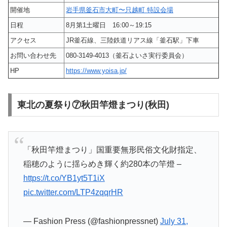
開催地
岩手県釜石市大町〜只越町 特設会場
日程
8月第1土曜日 16:00～19:15
アクセス
JR釜石線、三陸鉄道リアス線「釜石駅」下車
お問い合わせ先
080-3149-4013（釜石よいさ実行委員会）
HP
https://www.yoisa.jp/
東北の夏祭り⑦秋田竿燈まつり(秋田)
「秋田竿燈まつり」国重要無形民俗文化財指定、
稲穂のように揺らめき輝く約280本の竿燈 –
https://t.co/YB1yt5T1iX
pic.twitter.com/LTP4zqqrHR
— Fashion Press (@fashionpressnet)
July 31,