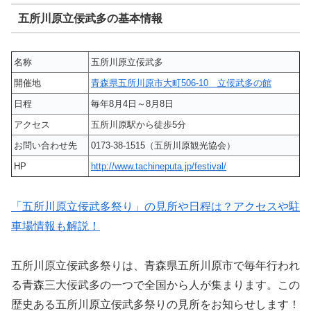
五所川原立佞武多の基本情報
名称
五所川原立佞武多
開催地
青森県五所川原市大町506-10 立佞武多の館
日程
毎年8月4日～8月8日
アクセス
五所川原駅から徒歩5分
お問い合わせ先
0173-38-1515（五所川原観光協会）
HP
http://www.tachineputa.jp/festival/
「五所川原立佞武多祭り」の見所や日程は？アクセスや駐
車場情報も解説！
五所川原立佞武多祭りは、青森県五所川原市で毎年行われ
る青森三大佞武多の一つで全国から人が集まります。この
歴史ある五所川原立佞武多祭りの見所をお知らせします！