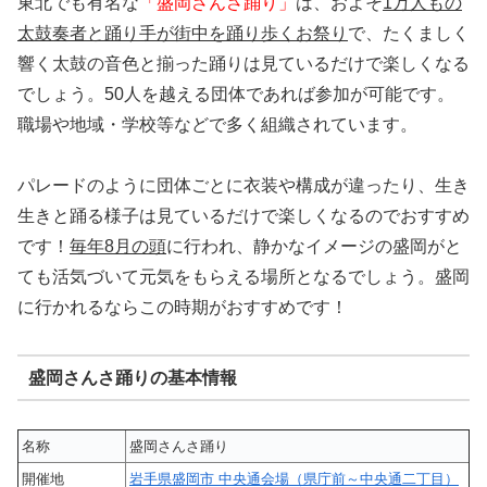
東北でも有名な
「盛岡さんさ踊り」
は、およそ
1万人もの
太鼓奏者と踊り手が街中を踊り歩くお祭り
で、たくましく
響く太鼓の音色と揃った踊りは見ているだけで楽しくなる
でしょう。50人を越える団体であれば参加が可能です。
職場や地域・学校等などで多く組織されています。
パレードのように団体ごとに衣装や構成が違ったり、生き
生きと踊る様子は見ているだけで楽しくなるのでおすすめ
です！
毎年8月の頭
に行われ、静かなイメージの盛岡がと
ても活気づいて元気をもらえる場所となるでしょう。盛岡
に行かれるならこの時期がおすすめです！
盛岡さんさ踊りの基本情報
名称
盛岡さんさ踊り
開催地
岩手県盛岡市 中央通会場（県庁前～中央通二丁目）