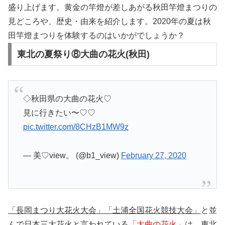
盛り上げます。黄金の竿燈が差しあがる秋田竿燈まつりの
見どころや、歴史・由来を紹介します。2020年の夏は秋
田竿燈まつりを体験するのはいかがでしょうか？
東北の夏祭り⑧大曲の花火(秋田)
◇秋田県の大曲の花火♡
見に行きたい〜♡♡
pic.twitter.com/8CHzB1MW9z
— 美♡view。 (@b1_view)
February 27, 2020
「長岡まつり大花火大会」「土浦全国花火競技大会」
と並
んで
日本三大花火
と言われている
「大曲の花火」
は、東北