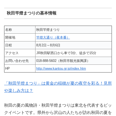
秋田竿燈まつりの基本情報
名称
秋田竿燈まつり
開催地
竿燈大通り（夜本番）
日程
8月2日～8月6日
アクセス
JR秋田駅西口から車で3分、徒歩で15分
お問い合わせ先
018-888-5602（秋田市観光振興課）
HP
http://www.kantou.gr.jp/index.htm
「秋田竿燈まつり」は黄金の稲穂が夏の夜空を彩る！見所
や楽しみ方は？
秋田の夏の風物詩・秋田竿燈まつりは東北を代表するビッ
クイベントです。県外から沢山の人たちが訪れ秋田の夏を