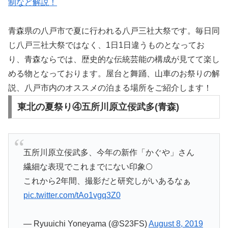
制など解説！
青森県の八戸市で夏に行われる八戸三社大祭です。毎日同
じ八戸三社大祭ではなく、1日1日違うものとなってお
り、青森ならでは、歴史的な伝統芸能の構成が見てて楽し
める物となっております。屋台と舞踊、山車のお祭りの解
説、八戸市内のオススメの泊まる場所をご紹介します！
東北の夏祭り④五所川原立佞武多(青森)
五所川原立佞武多、今年の新作「かぐや」さん
繊細な表現でこれまでにない印象🌕
これから2年間、撮影だと研究しがいあるなぁ
pic.twitter.com/tAo1vgq3Z0
— Ryuuichi Yoneyama (@S23FS)
August 8, 2019