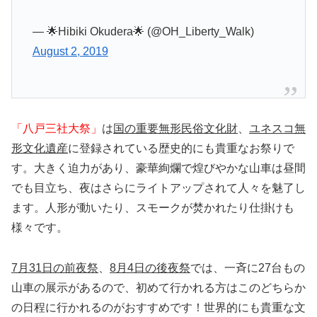
— 🌟Hibiki Okudera🌟 (@OH_Liberty_Walk)
August 2, 2019
「八戸三社大祭」
は
国の重要無形民俗文化財
、
ユネスコ無
形文化遺産
に登録されている歴史的にも貴重なお祭りで
す。大きく迫力があり、豪華絢爛で煌びやかな山車は昼間
でも目立ち、夜はさらにライトアップされて人々を魅了し
ます。人形が動いたり、スモークが焚かれたり仕掛けも
様々です。
7月31日の前夜祭
、
8月4日の後夜祭
では、一斉に27台もの
山車の展示があるので、初めて行かれる方はこのどちらか
の日程に行かれるのがおすすめです！世界的にも貴重な文