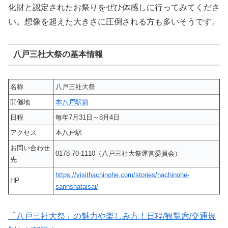
化財と認定されたお祭りをぜひ体感しに行ってみてくださ
い。想像を超えた大きさに圧倒される方も多いそうです。
八戸三社大祭の基本情報
名称
八戸三社大祭
開催地
本八戸駅前
日程
毎年7月31日～8月4日
アクセス
本八戸駅
お問い合わせ
0178-70-1110（八戸三社大祭運営委員会）
先
https://visithachinohe.com/stories/hachinohe-
HP
sannshataisai/
「八戸三社大祭」の魅力や楽しみ方！日程/観覧席/交通規