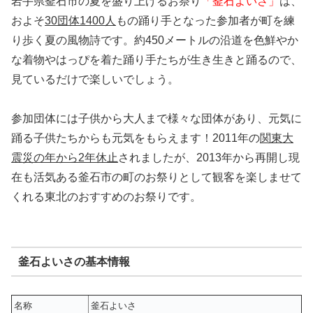
岩手県釜石市の夏を盛り上げるお祭り
「釜石よいさ」
は、
およそ
30団体1400人
もの踊り手となった参加者が町を練
り歩く夏の風物詩です。約450メートルの沿道を色鮮やか
な着物やはっぴを着た踊り手たちが生き生きと踊るので、
見ているだけで楽しいでしょう。
参加団体には子供から大人まで様々な団体があり、元気に
踊る子供たちからも元気をもらえます！2011年の
関東大
震災の年から2年休止
されましたが、2013年から再開し現
在も活気ある釜石市の町のお祭りとして観客を楽しませて
くれる東北のおすすめのお祭りです。
釜石よいさの基本情報
名称
釜石よいさ