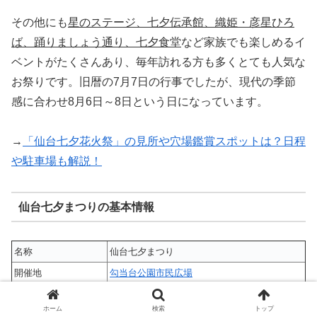
その他にも
星のステージ、七夕伝承館、織姫・彦星ひろ
ば、踊りましょう通り、七夕食堂
など家族でも楽しめるイ
ベントがたくさんあり、毎年訪れる方も多くとても人気な
お祭りです。旧暦の7月7日の行事でしたが、現代の季節
感に合わせ8月6日～8日という日になっています。
→
「仙台七夕花火祭」の見所や穴場鑑賞スポットは？日程
や駐車場も解説！
仙台七夕まつりの基本情報
名称
仙台七夕まつり
開催地
勾当台公園市民広場
日程
8月6日～8月8日
ホーム
検索
トップ
アクセス
仙台駅から徒歩20分