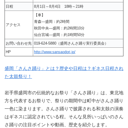
日程
8月1日～8月4日 18時～21時
【車】
青森―盛岡：約2時間
アクセス
秋田中央―盛岡：約2時間10分
仙台宮城―盛岡：約1時間50分
お問い合わせ先
019-624-5880（盛岡さんさ踊り実行委員会）
HP
http://www.sansaodori.jp/
盛岡「さんさ踊り」とは？歴史や日程は？ギネス日程され
た太鼓祭り！
岩手県盛岡市の伝統的なお祭り「さんさ踊り」は、東北地
方を代表するお祭りで、祭りの期間中は町中がさんさ踊り
一色に染まります。さんさ踊りで披露される和太鼓の演奏
はギネスに認定されている程。そんな見所いっぱいのさん
さ踊りの注目ポイントや動画、歴史を紹介します。