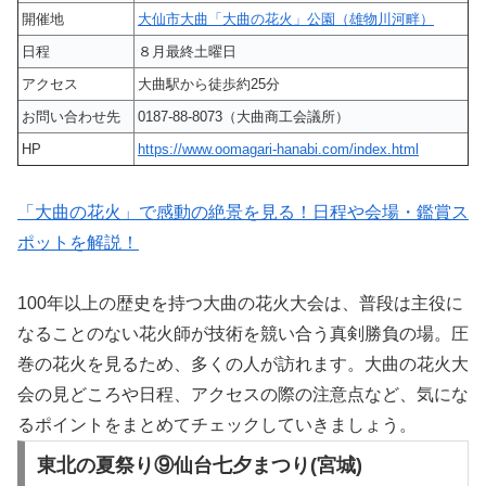
開催地
大仙市大曲「大曲の花火」公園（雄物川河畔）
日程
８月最終土曜日
アクセス
大曲駅から徒歩約25分
お問い合わせ先
0187-88-8073（大曲商工会議所）
HP
https://www.oomagari-hanabi.com/index.html
「大曲の花火」で感動の絶景を見る！日程や会場・鑑賞ス
ポットを解説！
100年以上の歴史を持つ大曲の花火大会は、普段は主役に
なることのない花火師が技術を競い合う真剣勝負の場。圧
巻の花火を見るため、多くの人が訪れます。大曲の花火大
会の見どころや日程、アクセスの際の注意点など、気にな
るポイントをまとめてチェックしていきましょう。
東北の夏祭り⑨仙台七夕まつり(宮城)