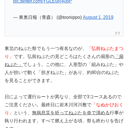
pic.twitter.com/YGLEuR40oP
— 東奥日報（青森） (@toonippo)
August 1, 2019
東北のねぶた祭でもう一つ有名なのが、
「弘前ねぷたまつ
り」
です。弘前ねぷたの見どころはたくさんの扇形の
「扇
ねぷた」
でしょう。この他に、人形型の「組みねぷた」や
人が担いで動く「担ぎねぷた」があり、約80台のねぷた
を見ることができます。
日によって運行ルートが異なり、全部で3コースあるので
ご注意ください。最終日に岩木川河川敷で
「なぬかびおく
り」
という、
無病息災を祈ってねぷたを炎で清める
行事が
執り行われます。すべて燃え上がる頃、祭も終わりを告げ