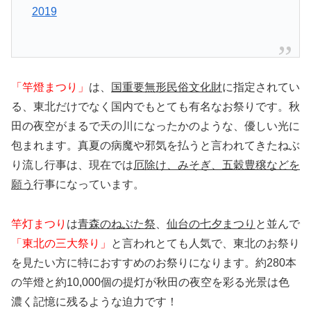
2019
「竿燈まつり」
は、
国重要無形民俗文化財
に指定されてい
る、東北だけでなく国内でもとても有名なお祭りです。秋
田の夜空がまるで天の川になったかのような、優しい光に
包まれます。真夏の病魔や邪気を払うと言われてきたねぶ
り流し行事は、現在では
厄除け、みそぎ、五穀豊穣などを
願う
行事になっています。
竿灯まつり
は
青森のねぶた祭
、
仙台の七夕まつり
と並んで
「東北の三大祭り」
と言われとても人気で、東北のお祭り
を見たい方に特におすすめのお祭りになります。約280本
の竿燈と約10,000個の提灯が秋田の夜空を彩る光景は色
濃く記憶に残るような迫力です！