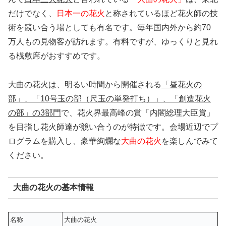
だけでなく、
日本一の花火
と称されているほど花火師の技
術を競い合う場としても有名です。毎年国内外から約70
万人もの見物客が訪れます。有料ですが、ゆっくりと見れ
る桟敷席がおすすめです。
大曲の花火は、明るい時間から開催される
「昼花火の
部」、「10号玉の部（尺玉の単発打ち）」、「創造花火
の部」の3部門
で、花火界最高峰の賞「内閣総理大臣賞」
を目指し花火師達が競い合うのが特徴です。会場近辺でプ
ログラムを購入し、豪華絢爛な
大曲の花火
を楽しんでみて
ください。
大曲の花火の基本情報
名称
大曲の花火