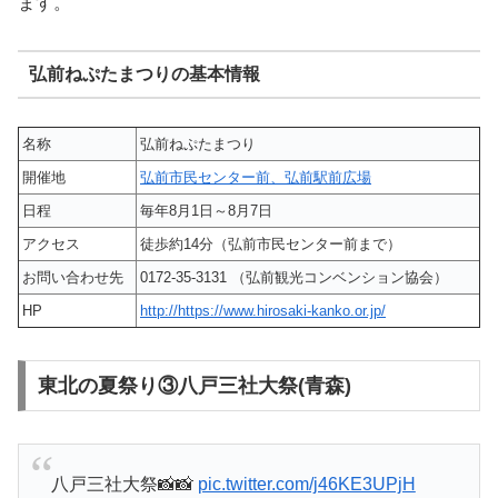
ます。
弘前ねぷたまつりの基本情報
名称
弘前ねぷたまつり
開催地
弘前市民センター前、弘前駅前広場
日程
毎年8月1日～8月7日
アクセス
徒歩約14分（弘前市民センター前まで）
お問い合わせ先
0172-35-3131 （弘前観光コンベンション協会）
HP
http://https://www.hirosaki-kanko.or.jp/
東北の夏祭り③八戸三社大祭(青森)
八戸三社大祭📸📸
pic.twitter.com/j46KE3UPjH