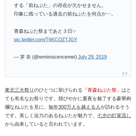
する「前ねぶた」の存在が欠かせません。
印象に残っている過去の前ねぶたを何点か‥。
青森ねぶた祭まであと３日✨
pic.twitter.com/T6KCQZTJGY
— 芽 衣 (@reminiscencemei)
July 29, 2019
東北三大祭り
のひとつに挙げられる
「青森ねぶた祭」
はと
ても有名なお祭りです。煌びやかに夏夜を魅了する豪華絢
爛なねぶたを見に、
毎年300万人を越える人
が訪れるそう
です。美しく迫力のあるねぶたが魅力で、
七夕の灯篭流し
から由来していると言われています。