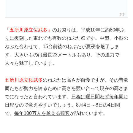
「五所川原立佞武多」
のお祭りは、平成10年に
約80年ぶ
りに復刻
した東北でも有数のねぷた祭です。中型、小型の
ねぷた合わせて、15台前後のねぷたが夏夜を魅了しま
す。大きいものは
最長23メートル
もあり、その迫力で
人々を魅了しています。
五所川原立佞武多
のねぷたは高さが自慢ですが、その昔豪
商たちが勢力を誇るために高さを競い合って現在の高さま
でになったと言われています。
日程は曜日問わず毎年同じ
日程
なので覚えやすいでしょう。
8月4日～8日の4日間
で、
毎年100万人を越える観客
が訪れています。