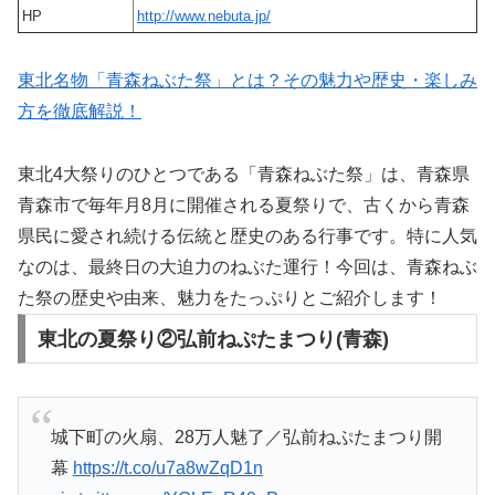
HP
http://www.nebuta.jp/
東北名物「青森ねぶた祭」とは？その魅力や歴史・楽しみ
方を徹底解説！
東北4大祭りのひとつである「青森ねぶた祭」は、青森県
青森市で毎年月8月に開催される夏祭りで、古くから青森
県民に愛され続ける伝統と歴史のある行事です。特に人気
なのは、最終日の大迫力のねぶた運行！今回は、青森ねぶ
た祭の歴史や由来、魅力をたっぷりとご紹介します！
東北の夏祭り②弘前ねぷたまつり(青森)
城下町の火扇、28万人魅了／弘前ねぷたまつり開
幕
https://t.co/u7a8wZqD1n