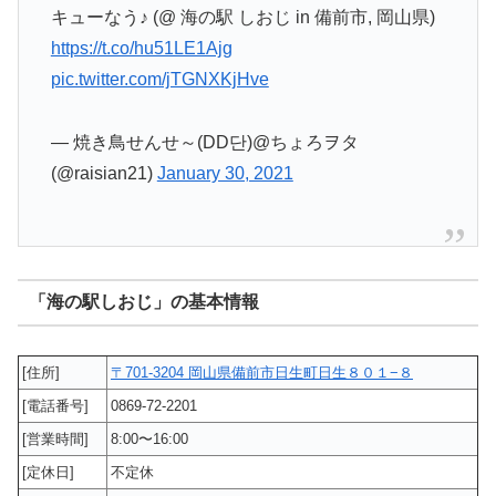
キューなう♪ (@ 海の駅 しおじ in 備前市, 岡山県)
https://t.co/hu51LE1Ajg
pic.twitter.com/jTGNXKjHve
— 焼き鳥せんせ～(DD단)@ちょろヲタ
(@raisian21)
January 30, 2021
「海の駅しおじ」の基本情報
[住所]
〒701-3204 岡山県備前市日生町日生８０１−８
[電話番号]
0869-72-2201
[営業時間]
8:00〜16:00
[定休日]
不定休