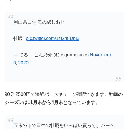
岡山県日生 海の駅しおじ
牡蠣‼️
pic.twitter.com/1zf248Dpi3
— てる ごん乃介 (@telgonnosuke)
November
6, 2020
90分 2500円で海鮮バーベキューが満喫できます。
牡蠣の
シーズンは11月末から4月末
となっています。
五味の市で日生の牡蠣をいっぱい買って、バーベ