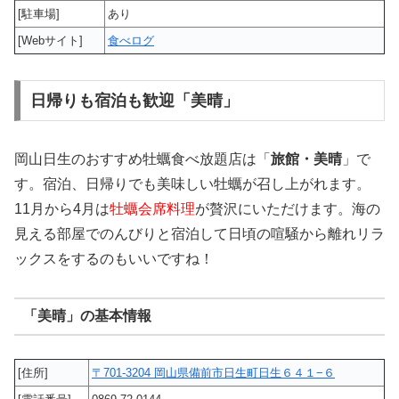
[駐車場]
あり
[Webサイト]
食べログ
日帰りも宿泊も歓迎「美晴」
岡山日生のおすすめ牡蠣食べ放題店は「
旅館・美晴
」で
す。宿泊、日帰りでも美味しい牡蠣が召し上がれます。
11月から4月は
牡蠣会席料理
が贅沢にいただけます。海の
見える部屋でのんびりと宿泊して日頃の喧騒から離れリラ
ックスをするのもいいですね！
「美晴」の基本情報
[住所]
〒701-3204 岡山県備前市日生町日生６４１−６