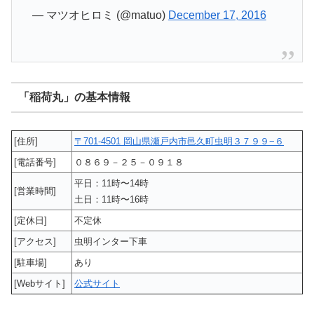
— マツオヒロミ (@matuo)
December 17, 2016
「稲荷丸」の基本情報
[住所]
〒701-4501 岡山県瀬戸内市邑久町虫明３７９９−６
[電話番号]
０８６９－２５－０９１８
平日：11時〜14時
[営業時間]
土日：11時〜16時
[定休日]
不定休
[アクセス]
虫明インター下車
[駐車場]
あり
[Webサイト]
公式サイト