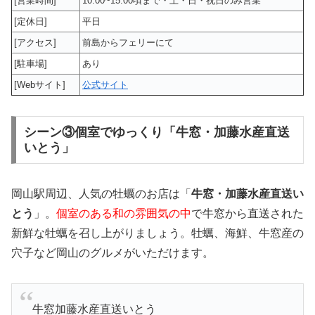
[営業時間]
10:00~15:00頃まで・土・日・祝日のみ営業
[定休日]
平日
[アクセス]
前島からフェリーにて
[駐車場]
あり
[Webサイト]
公式サイト
シーン③個室でゆっくり「牛窓・加藤水産直送
いとう」
岡山駅周辺、人気の牡蠣のお店は「
牛窓・加藤水産直送い
とう
」。
個室のある和の雰囲気の中
で牛窓から直送された
新鮮な牡蠣を召し上がりましょう。牡蠣、海鮮、牛窓産の
穴子など岡山のグルメがいただけます。
牛窓加藤水産直送いとう