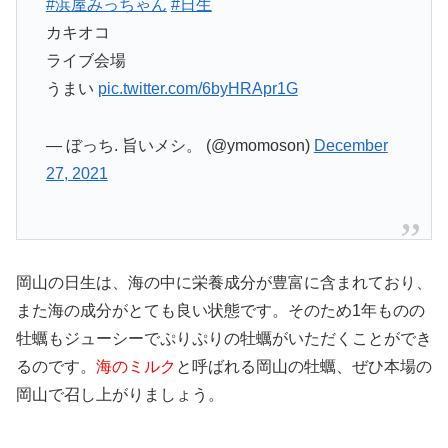
#浜屋みっちゃん
#日生
カキオコ
ライブ会場
うまい
pic.twitter.com/6byHRApr1G
— ぼっち. 旨いメシ。 (@ymomoson)
December
27, 2021
岡山の日生は、海の中に栄養成分が豊富に含まれており、
また海の成分がとても良い状態です。そのため1年ものの
牡蠣もジューシーでぷりぷりの牡蠣がいただくことができ
るのです。
海のミルク
と呼ばれる岡山の牡蠣、ぜひ本場の
岡山で召し上がりましょう。