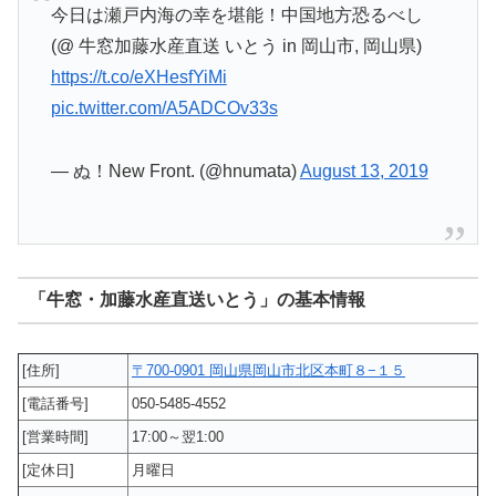
今日は瀬戸内海の幸を堪能！中国地方恐るべし
(@ 牛窓加藤水産直送 いとう in 岡山市, 岡山県)
https://t.co/eXHesfYiMi
pic.twitter.com/A5ADCOv33s
— ぬ！New Front. (@hnumata)
August 13, 2019
「牛窓・加藤水産直送いとう」の基本情報
[住所]
〒700-0901 岡山県岡山市北区本町８−１５
[電話番号]
050-5485-4552
[営業時間]
17:00～翌1:00
[定休日]
月曜日