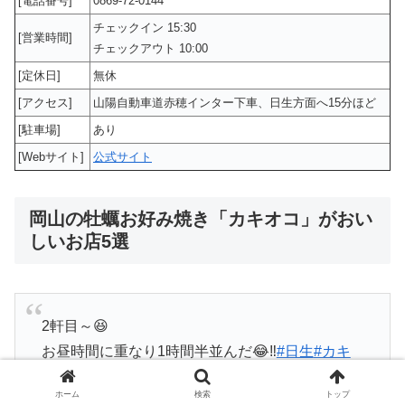
[電話番号]
0869-72-0144
チェックイン 15:30
[営業時間]
チェックアウト 10:00
[定休日]
無休
[アクセス]
山陽自動車道赤穂インター下車、日生方面へ15分ほど
[駐車場]
あり
[Webサイト]
公式サイト
岡山の牡蠣お好み焼き「カキオコ」がおい
しいお店5選
2軒目～😆
お昼時間に重なり1時間半並んだ😂‼️
#日生
#カキ
オコ
#みっちゃん
#浜屋みっちゃん
ホーム
検索
トップ
季節のカキ?頂きました～😋❤