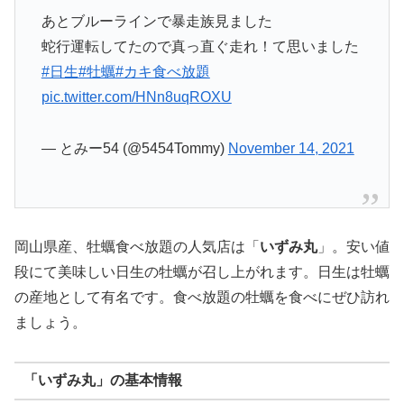
あとブルーラインで暴走族見ました
蛇行運転してたので真っ直ぐ走れ！て思いました
#日生
#牡蠣
#カキ食べ放題
pic.twitter.com/HNn8uqROXU
— とみー54 (@5454Tommy)
November 14, 2021
岡山県産、牡蠣食べ放題の人気店は「
いずみ丸
」。安い値
段にて美味しい日生の牡蠣が召し上がれます。日生は牡蠣
の産地として有名です。食べ放題の牡蠣を食べにぜひ訪れ
ましょう。
「いずみ丸」の基本情報