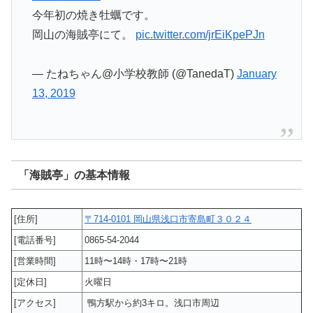
今年初の焼き牡蠣です。
岡山の海賊亭にて。
pic.twitter.com/jrEiKpePJn
— たねちゃん@小学校教師 (@TanedaT)
January
13, 2019
「海賊亭」の基本情報
[住所]
〒714-0101 岡山県浅口市寄島町３０２４
[電話番号]
0865-54-2044
[営業時間]
11時〜14時・17時〜21時
[定休日]
火曜日
[アクセス]
鴨方駅から約3キロ。浅口市周辺