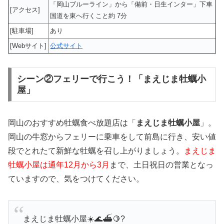
「岡山ブルーライン」から「備前・日生インター」下車
[アクセス]
国道を東へ行くこと約 7分
[駐車場]
あり
[Webサイト]
公式サイト
シーン②フェリーで行こう！「まえじま牡蠣小
屋」
岡山のおすすめ牡蠣食べ放題店は「
まえじま牡蠣小屋
」。
岡山の牛窓からフェリーに乗車をして前島に行き、安い値
段でとれたて新鮮な牡蠣を召し上がりましょう。
まえじま
牡蠣小屋は通年12月から3月
まで、土日祝日の営業となっ
ていますので、気をつけてください。
まえじま牡蠣小屋☀️🌊⛴️🍋?