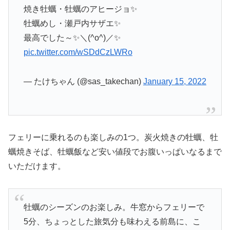
焼き牡蠣・牡蠣のアヒージョ✨
牡蠣めし・瀬戸内サザエ✨
最高でした～✨＼(^o^)／✨
pic.twitter.com/wSDdCzLWRo
— たけちゃん (@sas_takechan)
January 15, 2022
フェリーに乗れるのも楽しみの1つ。炭火焼きの牡蠣、牡
蠣焼きそば、牡蠣飯など安い値段でお腹いっぱいなるまで
いただけます。
牡蠣のシーズンのお楽しみ。牛窓からフェリーで
5分、ちょっとした旅気分も味わえる前島に、こ