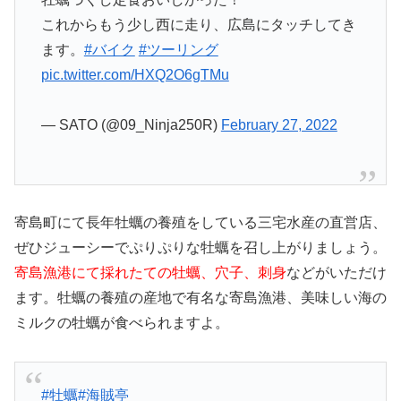
これからもう少し西に走り、広島にタッチしてき
ます。
#バイク
#ツーリング
pic.twitter.com/HXQ2O6gTMu
— SATO (@09_Ninja250R)
February 27, 2022
寄島町にて長年牡蠣の養殖をしている三宅水産の直営店、
ぜひジューシーでぷりぷりな牡蠣を召し上がりましょう。
寄島漁港にて採れたての牡蠣、穴子、刺身
などがいただけ
ます。牡蠣の養殖の産地で有名な寄島漁港、美味しい海の
ミルクの牡蠣が食べられますよ。
#牡蠣
#海賊亭