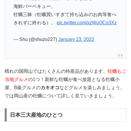
海鮮バーベキュー。
牡蠣三昧（牡蠣買いすぎて持ち込みのお肉等食べ
きれずに終わる）。
pic.twitter.com/xzWuOCo3Xz
— Shu (@shuzo227)
January 23, 2022
晴れの国岡山ではたくさんの特産品があります。
牡蠣もご
当地グルメ
の1つ！新鮮な牡蠣が食べ放題となる牡蠣小
屋、B級グルメの
カキオコ
などグルメを楽しみましょう。
では岡山産の牡蠣について詳しく見ていきましょう。
日本三大産地のひとつ