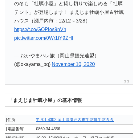
の冬も「牡蠣小屋」と貸し切りで楽しめる「牡蠣
テント」が登場します！ まえじま牡蠣小屋＆牡蠣
ハウス（瀬戸内市：12/12～3/28）
https://t.co/GOPios9nVn
pic.twitter.com/0Wr1tY9ZHl
— おかやまハレ旅（岡山県観光連盟）
(@okayama_bq)
November 10, 2020
「まえじま牡蠣小屋」の基本情報
[住所]
〒701-4302 岡山県瀬戸内市牛窓町牛窓５６
[電話番号]
0869-34-4356