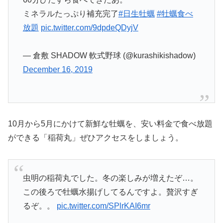
ミネラルたっぷり補充完了
#日生牡蠣
#牡蠣食べ
放題
pic.twitter.com/9dpdeQDyjV
— 倉敷 SHADOW 軟式野球 (@kurashikishadow)
December 16, 2019
10月から5月にかけて新鮮な牡蠣を、安い料金で食べ放題
ができる「稲荷丸」ぜひアクセスをしましょう。
虫明の稲荷丸でした。冬の楽しみが増えたぞ…。
この後ろで牡蠣水揚げしてるんですよ。贅沢すぎ
るぞ。。
pic.twitter.com/SPlrKAI6mr