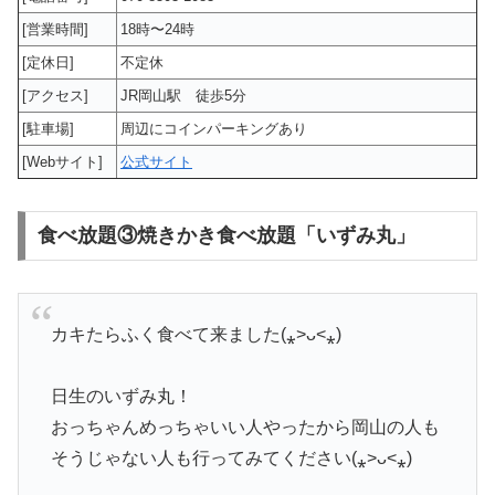
[営業時間]
18時〜24時
[定休日]
不定休
[アクセス]
JR岡山駅 徒歩5分
[駐車場]
周辺にコインパーキングあり
[Webサイト]
公式サイト
食べ放題③焼きかき食べ放題「いずみ丸」
カキたらふく食べて来ました(⁎˃ᴗ˂⁎)
日生のいずみ丸！
おっちゃんめっちゃいい人やったから岡山の人も
そうじゃない人も行ってみてください(⁎˃ᴗ˂⁎)