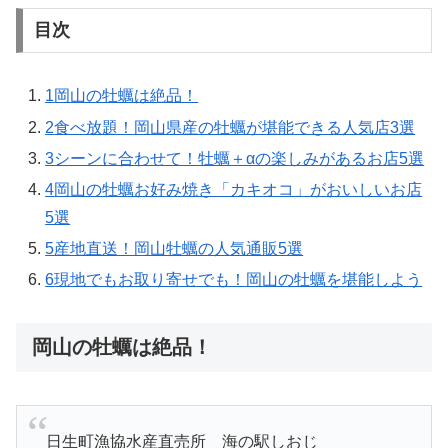
目次
1
岡山の牡蠣は絶品！
2
食べ放題！岡山県産の牡蠣が堪能できる人気店3選
3
シーンに合わせて！牡蠣＋αの楽しみがあるお店5選
4
岡山の牡蠣お好み焼き「カキオコ」がおいしいお店
5選
5
産地直送！岡山牡蠣の人気通販5選
6
現地でもお取り寄せでも！岡山の牡蠣を堪能しよう
岡山の牡蠣は絶品！
日生町漁協水産直売所 海の駅しおじ