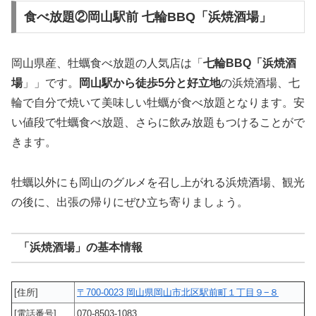
食べ放題②岡山駅前 七輪BBQ「浜焼酒場」
岡山県産、牡蠣食べ放題の人気店は「
七輪BBQ「浜焼酒
場
」」です。
岡山駅から徒歩5分と好立地
の浜焼酒場、七
輪で自分で焼いて美味しい牡蠣が食べ放題となります。安
い値段で牡蠣食べ放題、さらに飲み放題もつけることがで
きます。
牡蠣以外にも岡山のグルメを召し上がれる浜焼酒場、観光
の後に、出張の帰りにぜひ立ち寄りましょう。
「浜焼酒場」の基本情報
[住所]
〒700-0023 岡山県岡山市北区駅前町１丁目９−８
[電話番号]
070-8503-1083