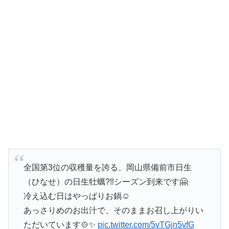
全国第3位の収穫量を誇る、岡山県備前市日生
（ひなせ）の日生牡蠣?‼️シーズン到来です🤗
冷え込む日はやっぱりお鍋☺️
あっさりめのお出汁で、そのままお召し上がりい
ただいています🍲✨
pic.twitter.com/5vTGjn5vfG