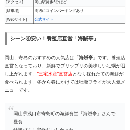
[アクセス]
岡山駅徒歩5分ほど
[駐車場]
周辺にコインパーキングあり
[Webサイト]
公式サイト
シーン④安い！養殖店直営「海賊亭」
岡山、寄島のおすすめの人気店は「
海賊亭
」です。養殖店
直営となっており、新鮮でプリップリの美味しい牡蠣が召
し上がれます。
”三宅水産”直営店
となり採れたての海鮮が
食べられます。冬から春にかけては牡蠣フライが大人気メ
ニューです。
岡山県浅口市寄島町の海鮮食堂『海賊亭』さんで
昼食
牡蠣づくし定食おいしかった！