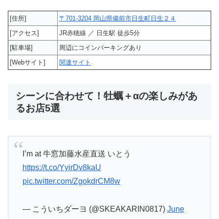
[住所]
〒701-3204 岡山県備前市日生町日生２４
[アクセス]
JR赤穂線 ／ 日生駅 徒歩5分
[駐車場]
周辺にコインパーキングあり
[Webサイト]
関連サイト
シーンに合わせて！牡蠣＋αの楽しみがあ
るお店5選
I’m at 牛窓加藤水産直送 いとう
https://t.co/YyirDv8kaU
pic.twitter.com/ZgokdrCM8w
— こういちダーヨ (@SKEAKARIN0817)
June