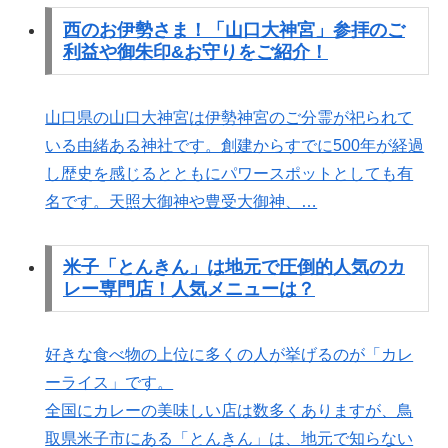
西のお伊勢さま！「山口大神宮」参拝のご
利益や御朱印&お守りをご紹介！
山口県の山口大神宮は伊勢神宮のご分霊が祀られて
いる由緒ある神社です。創建からすでに500年が経過
し歴史を感じるとともにパワースポットとしても有
名です。天照大御神や豊受大御神、…
米子「とんきん」は地元で圧倒的人気のカ
レー専門店！人気メニューは？
好きな食べ物の上位に多くの人が挙げるのが「カレ
ーライス」です。
全国にカレーの美味しい店は数多くありますが、鳥
取県米子市にある「とんきん」は、地元で知らない