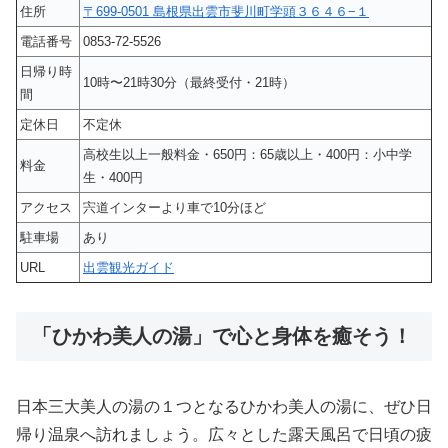
住所
〒699-0501 島根県出雲市斐川町学頭３６４６−１
電話番号
0853-72-5526
日帰り時
10時〜21時30分（最終受付・21時）
間
定休日
不定休
高校生以上一般料金・650円：65歳以上・400円：小中学
料金
生・400円
アクセス
宍道インターより車で10分ほど
駐車場
あり
URL
出雲観光ガイド
「ひかわ美人の湯」で心と身体を癒そう！
日本三大美人の湯の１つとなるひかわ美人の湯に、ぜひ日
帰り温泉へ訪れましょう。広々とした露天風呂で日頃の疲