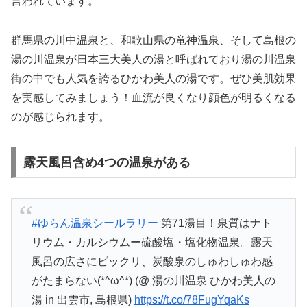
言われています。
群馬県の川中温泉と、和歌山県の竜神温泉、そして島根の
湯の川温泉が日本三大美人の湯と呼ばれており湯の川温泉
街の中でも人気を誇るひかわ美人の湯です。ぜひ美肌効果
を実感してみましょう！血流が良くなり顔色が明るくなる
のが感じられます。
露天風呂含め4つの温泉がある
#ゆらん温泉シールラリー
第71湯目！泉質はナト
リウム・カルシウムー硫酸塩・塩化物温泉。露天
風呂の広さにビックリ、炭酸泉のしゅわしゅわ感
がたまらない(*^ω^*) (@ 湯の川温泉 ひかわ美人の
湯 in 出雲市, 島根県)
https://t.co/78FugYqaKs