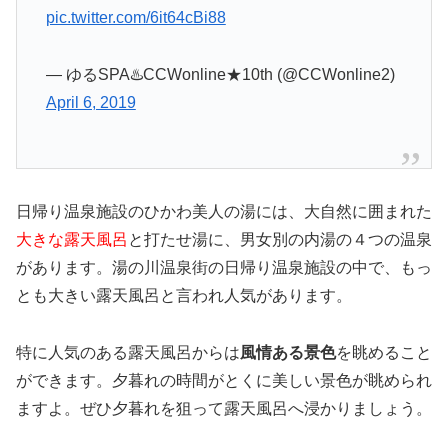
pic.twitter.com/6it64cBi88
— ゆるSPA♨️CCWonline★10th (@CCWonline2)
April 6, 2019
日帰り温泉施設のひかわ美人の湯には、大自然に囲まれた
大きな露天風呂
と打たせ湯に、男女別の内湯の４つの温泉
があります。湯の川温泉街の日帰り温泉施設の中で、もっ
とも大きい露天風呂と言われ人気があります。
特に人気のある露天風呂からは
風情ある景色
を眺めること
ができます。夕暮れの時間がとくに美しい景色が眺められ
ますよ。ぜひ夕暮れを狙って露天風呂へ浸かりましょう。