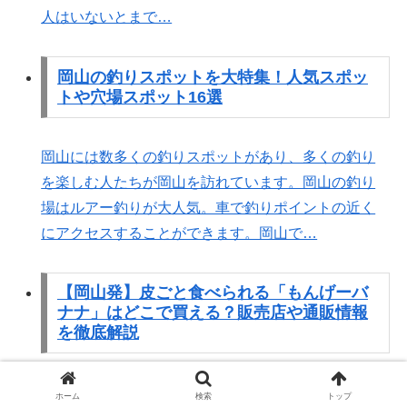
人はいないとまで…
岡山の釣りスポットを大特集！人気スポッ
トや穴場スポット16選
岡山には数多くの釣りスポットがあり、多くの釣り
を楽しむ人たちが岡山を訪れています。岡山の釣り
場はルアー釣りが大人気。車で釣りポイントの近く
にアクセスすることができます。岡山で…
【岡山発】皮ごと食べられる「もんげーバ
ナナ」はどこで買える？販売店や通販情報
を徹底解説
「もんげーバナナ」は皮ごと食べられる日本産のバ
ホーム
検索
トップ