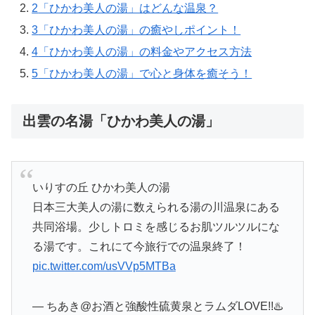
2
「ひかわ美人の湯」はどんな温泉？
3
「ひかわ美人の湯」の癒やしポイント！
4
「ひかわ美人の湯」の料金やアクセス方法
5
「ひかわ美人の湯」で心と身体を癒そう！
出雲の名湯「ひかわ美人の湯」
いりすの丘 ひかわ美人の湯
日本三大美人の湯に数えられる湯の川温泉にある
共同浴場。少しトロミを感じるお肌ツルツルにな
る湯です。これにて今旅行での温泉終了！
pic.twitter.com/usVVp5MTBa
— ちあき@お酒と強酸性硫黄泉とラムダLOVE!!♨️