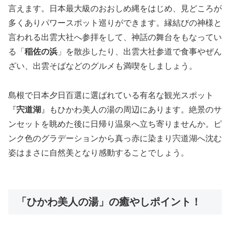
言えます。日本最大級のおおしめ縄をはじめ、見どころが
多くありパワースポット巡りができます。縁結びの神様と
言われる出雲大社へ参拝をして、神話の舞台をもなってい
る「
稲佐の浜
」を散歩したり、出雲大社参道で食事やぜん
ざい、出雲そばなどのグルメも満喫をしましょう。
島根で日本夕日百選に選ばれている有名な観光スポット
『
宍道湖
』もひかわ美人の湯の周辺にあります。絶景のサ
ンセットを眺めた後に日帰り温泉へ立ち寄りませんか。ピ
ンク色のグラデーションから真っ赤に染まり宍道湖へ沈む
姿はまさに自然美となり感動することでしょう。
「ひかわ美人の湯」の癒やしポイント！