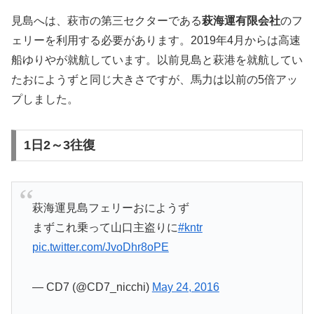
見島へは、萩市の第三セクターである
萩海運有限会社
のフ
ェリーを利用する必要があります。2019年4月からは高速
船ゆりやが就航しています。以前見島と萩港を就航してい
たおにようずと同じ大きさですが、馬力は以前の5倍アッ
プしました。
1日2～3往復
萩海運見島フェリーおにようず
まずこれ乗って山口主盗りに
#kntr
pic.twitter.com/JvoDhr8oPE
— CD7 (@CD7_nicchi)
May 24, 2016