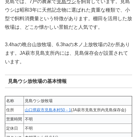
見島では、7戸の農家で
見島ウシ
を飼育しています。見島
ウシは昭和3年に天然記念物に選ばれた貴重な種類で、小
型で飼料消費量という特徴があります。棚田を活用した放
牧場は、どこか懐かしい景観だと人気です。
3.4haの晩台山放牧場、6.3haの木ノ上放牧場の2か所あり
ます。JA萩市見島支所内には、見島保存会が設置されて
います。
見島ウシ放牧場の基本情報
名称
見島ウシ放牧場
住所
山口県萩市見島本村50－1
(JA萩市見島支所内見島保存会)
営業時間
不明
定休日
不明