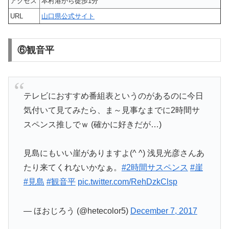
アクセス
本村港から徒歩1分
URL
山口県公式サイト
⑥観音平
テレビにおすすめ番組表というのがあるのに今日
気付いて見てみたら、ま～見事なまでに2時間サ
スペンス推しでｗ (確かに好きだが…)
見島にもいい崖がありますよ(^ ^) 浅見光彦さんあ
たり来てくれないかなぁ。
#2時間サスペンス
#崖
#見島
#観音平
pic.twitter.com/RehDzkClsp
— ほおじろう (@hetecolor5)
December 7, 2017