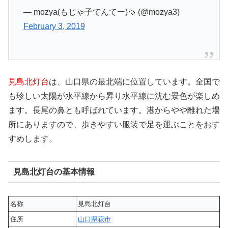
— mozya(もじゃ子てんてー)🍠 (@mozya3)
February 3, 2019
見島北灯台
は、山口県の最北端に位置しています。全国で
も珍しい太陽が水平線から昇り水平線に沈む景色が楽しめ
ます。長尾の鼻とも呼ばれています。港からやや離れた場
所にありますので、歩きやすい服装で足を運ぶことをおす
すめします。
見島北灯台の基本情報
名称
見島北灯台
住所
山口県萩市