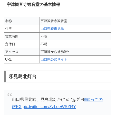
宇津観音寺観音堂の基本情報
名称
宇津観音寺観音堂
住所
山口県萩市見島
営業時間
不明
定休日
不明
アクセス
宇津港から徒歩9分
URL
山口県公式サイト
④見島北灯台
山口県最北端、見島北灯台( *˙ω˙*)و ｸﾞｯ!
#端っこの
旅EX
pic.twitter.com/ZzLoeWSZRY