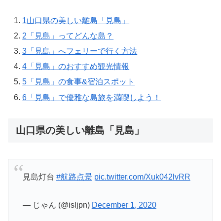
1
山口県の美しい離島「見島」
2
「見島」ってどんな島？
3
「見島」へフェリーで行く方法
4
「見島」のおすすめ観光情報
5
「見島」の食事&宿泊スポット
6
「見島」で優雅な島旅を満喫しよう！
山口県の美しい離島「見島」
見島灯台
#航路点景
pic.twitter.com/Xuk042lvRR
— じゃん (@isljpn)
December 1, 2020