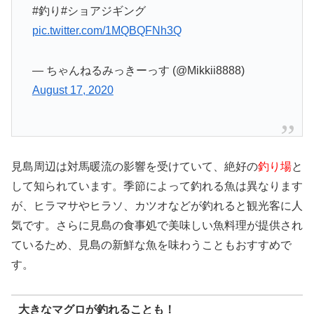
#釣り#ショアジギング
pic.twitter.com/1MQBQFNh3Q
— ちゃんねるみっきーっす (@Mikkii8888)
August 17, 2020
見島周辺は対馬暖流の影響を受けていて、絶好の
釣り場
と
して知られています。季節によって釣れる魚は異なります
が、ヒラマサやヒラソ、カツオなどが釣れると観光客に人
気です。さらに見島の食事処で美味しい魚料理が提供され
ているため、見島の新鮮な魚を味わうこともおすすめで
す。
大きなマグロが釣れることも！