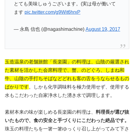
とても美味しゅうございます。(実は母が働いて
ます
pic.twitter.com/g9Wit6hrxP
— 永島 信也 (@nagashimachine)
August 19, 2017
玉造温泉の老舗旅館「長楽園」の料理は、山陰の厳選され
た素材を活かした会席料理で、蟹、のどぐろ、しまね和
牛、山陰の手打ちそばなどどれも客の舌をうならせるもの
ばかりです
。しかも化学調味料を極力使用せず、使用する
水もこだわった自家浄水した湧き水で調理します。
素材本来の味が楽しめる長楽園の料理は、
料理長が選び抜
いたもので、食の安全と手づくりにこだわった絶品です。
珠玉の料理たちを一箸一箸ゆっくり召し上がってみて下さ