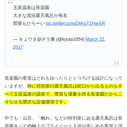
玉造温泉は長楽園
大きな混浴露天風呂が有名
部屋もひろーい
pic.twitter.com/Z4KpT1HwXR
— キュウタ@チラ裏 (@kyuta1054)
March 22,
2017
長楽園の客室はどれもゆったりとくつろげる設計になって
いますが、
特に特別室の露天風呂は蛇口から出るものもす
べて玉造温泉の源泉で、豊富な湯量を誇る長楽園だからこ
そなせる贅沢な設備環境です。
中でも「山荘」「離れ」などの特別室にある露天風呂は長
楽園きって
の
極上のプライベート入浴が楽しめる客室と評