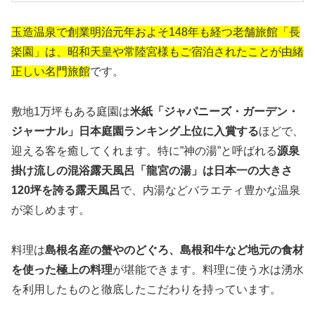
玉造温泉で創業明治元年およそ148年も経つ老舗旅館「長
楽園」は、昭和天皇や常陸宮様もご宿泊されたことが由緒
正しい名門旅館
です。
敷地1万坪もある庭園は
米紙「ジャパニーズ・ガーデン・
ジャーナル」日本庭園ランキング上位に入賞する
ほどで、
迎える客を癒してくれます。特に”神の湯”と呼ばれる
源泉
掛け流しの混浴露天風呂「龍宮の湯」は日本一の大きさ
120坪を誇る露天風呂
で、内湯などバラエティ豊かな温泉
が楽しめます。
料理は
島根名産の蟹やのどぐろ、島根和牛など地元の食材
を使った極上の料理
が堪能できます。料理に使う水は湧水
を利用したものと徹底したこだわりを持っています。