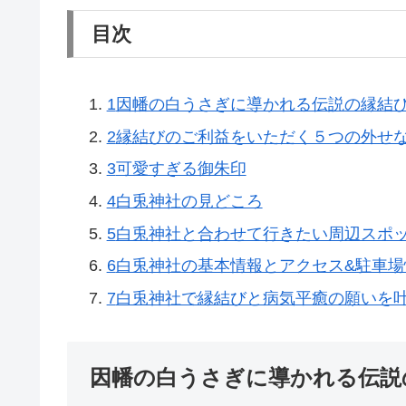
目次
1
因幡の白うさぎに導かれる伝説の縁結
2
縁結びのご利益をいただく５つの外せ
3
可愛すぎる御朱印
4
白兎神社の見どころ
5
白兎神社と合わせて行きたい周辺スポ
6
白兎神社の基本情報とアクセス&駐車場
7
白兎神社で縁結びと病気平癒の願いを
因幡の白うさぎに導かれる伝説