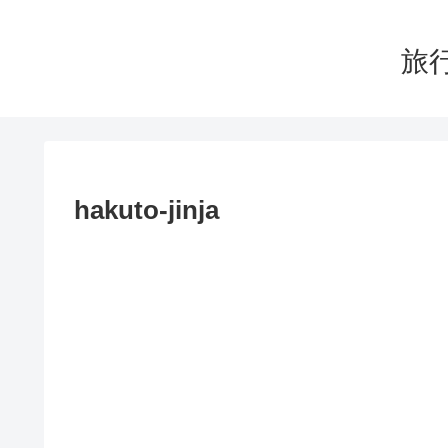
旅行
hakuto-jinja