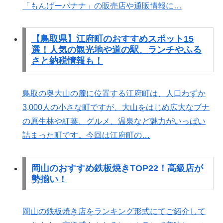
「もんげーバナナ」の販売店や通販情報に…
【鳥取県】江府町のおすすめスポット15
選！人気の観光地や道の駅、ランチやふる
さと納税情報も！
鳥取の奥大山の麓に位置する江府町は、人口わずか
3,000人の小さな町ですが、大山をはじめ広大なブナ
の原生林や紅葉、グルメ、温泉など魅力がいっぱい
詰まった町です。今回は江府町の…
岡山のおすすめ鉄板焼きTOP22！高級店が
勢揃い！
岡山の鉄板焼き店をランキング形式にてご紹介して