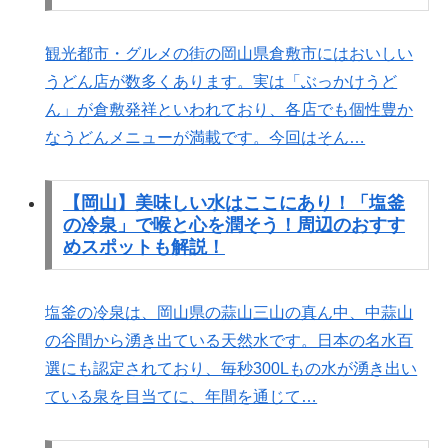
観光都市・グルメの街の岡山県倉敷市にはおいしい
うどん店が数多くあります。実は「ぶっかけうど
ん」が倉敷発祥といわれており、各店でも個性豊か
なうどんメニューが満載です。今回はそん…
【岡山】美味しい水はここにあり！「塩釜
の冷泉」で喉と心を潤そう！周辺のおすす
めスポットも解説！
塩釜の冷泉は、岡山県の蒜山三山の真ん中、中蒜山
の谷間から湧き出ている天然水です。日本の名水百
選にも認定されており、毎秒300Lもの水が湧き出い
ている泉を目当てに、年間を通じて…