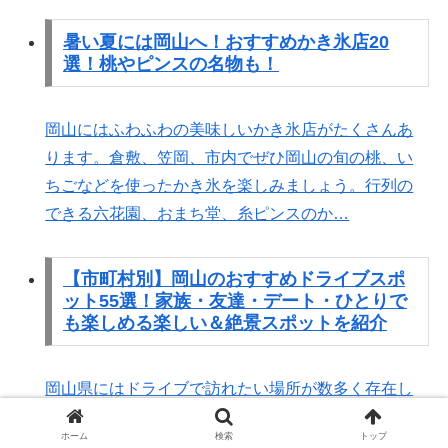
暑い夏には岡山へ！おすすめかき氷店20
選！桃やピンスの名物も！
岡山にはふわふわの美味しいかき氷店がたくさんあ
ります。倉敷、笠岡、市内でぜひ岡山の旬の桃、い
ちごなどを使ったかき氷を楽しみましょう。行列の
できる六花園、おまち堂、糸ピンスのか…
【市町村別】岡山のおすすめドライブスポ
ット55選！家族・友達・デート・ひとりで
も楽しめる楽しい＆絶景スポットを紹介
岡山県にはドライブで訪れたい場所が数多く存在し
ています。紅葉の名所、瀬戸内海の絶景、日本の名
ホーム
検索
トップ
城にも選ばれている岡山城や津山城、日本三大名園