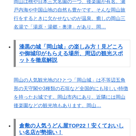
岡山は桃や日本三大名園の一つ、後楽園が有名。瀬
戸内海や中国山地の自然も豊かです。そんな岡山旅
行をするときに欠かせないのが温泉。癒しの岡山三
名湯で「湯原・湯郷・奥津」があり、岡…
漆黒の城「岡山城」の楽しみ方！見どころ
や御城印がもらえる場所、周辺の観光スポ
ットを徹底解説
岡山の人気観光地のひとつ「岡山城」は不等辺五角
形の天守閣や3種類の石垣など全国的にも珍しい特徴
を持ったお城です。岡山市内にあり、近隣には岡山
後楽園などの観光地もあります。岡山…
倉敷の人気うどん屋TOP22！安くておいし
い名店が勢揃い！