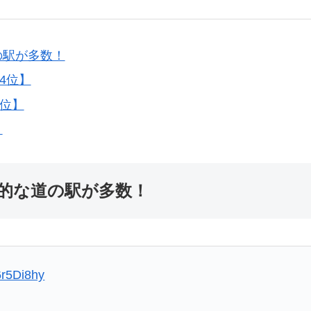
の駅が多数！
4位】
1位】
！
的な道の駅が多数！
6r5Di8hy