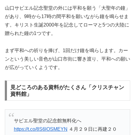
山口サビエル記念聖堂の外には平和を願う「大聖年の鐘」
があり、9時から17時の間平和を願いながら鐘を鳴らせま
す。キリスト生誕2000年を記念してローマと5つの大陸に
贈られた鐘の1つです。
まず平和への祈りを捧げ、1回だけ鐘を鳴らします。カー
ンという美しい音色が山口市街に響き渡り、平和への願い
が広がっていくようです。
見どころのある資料がたくさん「クリスチャン
資料館」
サビエル聖堂の記念館無料化へ
https://t.co/8S6lOSMEYN
４月２９日に再建２０