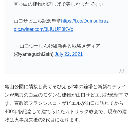
真っ白の建物が涼しげで美しかったです✨
山口サビエル記念聖堂
https://t.co/DumsuIcruz
pic.twitter.com/3LjUUP3KVc
— 山口つーしん@維新再興戦略メディア
(@yamaguchi2sin)
July 22, 2021
亀山公園に隣接し高くそびえる2本の鐘塔と斬新なデザイ
ンが魅力の白亜のモダンな建物が山口サビエル記念聖堂で
す。宣教師フランシスコ・ザビエルが山口に訪れてから
400年を記念して建てられたカトリック教会で、現在の建
物は火事焼失後の2代目になります。