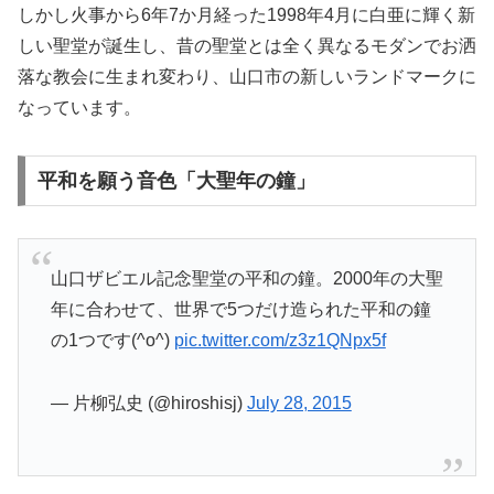
しかし火事から6年7か月経った1998年4月に白亜に輝く新
しい聖堂が誕生し、昔の聖堂とは全く異なるモダンでお洒
落な教会に生まれ変わり、山口市の新しいランドマークに
なっています。
平和を願う音色「大聖年の鐘」
山口ザビエル記念聖堂の平和の鐘。2000年の大聖
年に合わせて、世界で5つだけ造られた平和の鐘
の1つです(^o^)
pic.twitter.com/z3z1QNpx5f
— 片柳弘史 (@hiroshisj)
July 28, 2015