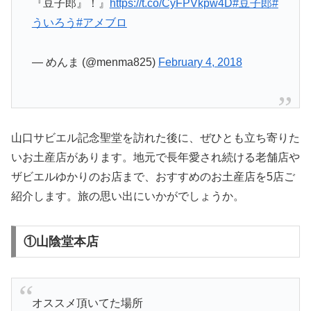
『豆子郎』！』
https://t.co/CyFPVkpw4D
#豆子郎
#
ういろう
#アメブロ
— めんま (@menma825)
February 4, 2018
山口サビエル記念聖堂を訪れた後に、ぜひとも立ち寄りた
いお土産店があります。地元で長年愛され続ける老舗店や
ザビエルゆかりのお店まで、おすすめのお土産店を5店ご
紹介します。旅の思い出にいかがでしょうか。
①山陰堂本店
オススメ頂いてた場所