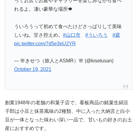
ってお店でお庭やギャラリーを楽しみながら食べ
れるよ。凄い豪華な場所🍁
ういろうって初めて食べたけどさっぱりして美味
しいね。甘さ控えめ。
#山口市
#ういろう
#庭
pic.twitter.com/7d5e3pU2YR
— 🌸きせつ（旅人とASMR）🌸 (@kisetusan)
October 19, 2021
創業1948年の老舗の和菓子店で、看板商品の銘菓生絹豆
子郎は小豆と抹茶風味の2種類、中に入った大納言と白小
豆が一体となった味わい深い一品で、甘いもの好きのお土
産におすすめです。