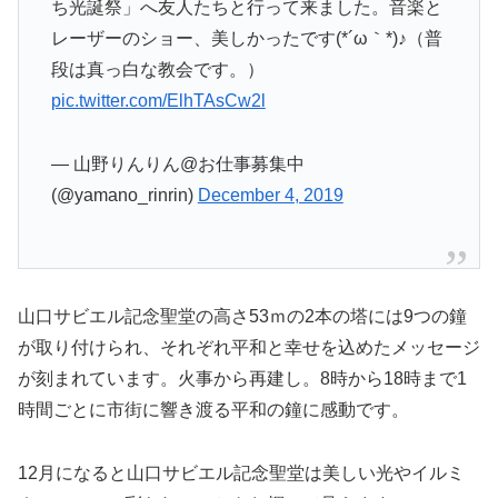
ち光誕祭」へ友人たちと行って来ました。音楽と
レーザーのショー、美しかったです(*´ω｀*)♪（普
段は真っ白な教会です。）
pic.twitter.com/ElhTAsCw2l
— 山野りんりん@お仕事募集中
(@yamano_rinrin)
December 4, 2019
山口サビエル記念聖堂の高さ53ｍの2本の塔には9つの鐘
が取り付けられ、それぞれ平和と幸せを込めたメッセージ
が刻まれています。火事から再建し。8時から18時まで1
時間ごとに市街に響き渡る平和の鐘に感動です。
12月になると山口サビエル記念聖堂は美しい光やイルミ