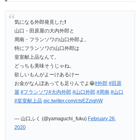
気になる外郎発見した❗
山口・田原屋の大内外郎と
周南・フランソワの山口外郎よ。
特にフランソワの山口外郎は
皇室献上品なんて。
どっちも美味そうじゃね。
欲しいもんがよーけあるけー
お金がなんぼあっても足りんでよ😁
#外郎
#田原
屋
#フランソワ
#大内外郎
#山口外郎
#周南
#山口
#皇室献上品
pic.twitter.com/ctsEZzjqhW
— 山口ふく (@yamaguchi_fuku)
February 26,
2020