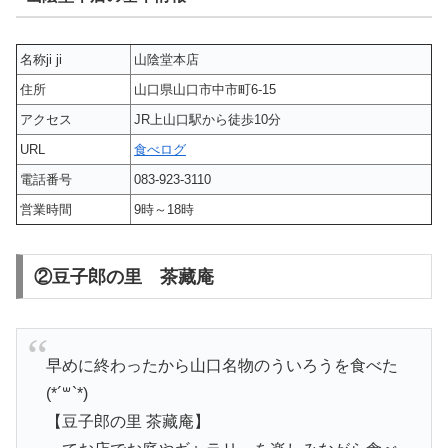
名称ji ji
山陰堂本店
住所
山口県山口市中市町6-15
アクセス
JR上山口駅から徒歩10分
URL
食べログ
電話番号
083-923-3110
営業時間
9時～18時
②豆子郎の里 茶藏庵
早めに終わったから山口名物のういろうを食べた
(*´꒳`*)
【豆子郎の里 茶藏庵】