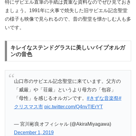
特にザビエル直筆の手紙は貴重な資料なのでぜひ見ておき
ましょう。1991年に火事で焼失した旧サビエル記念聖堂
の様子も映像で見られるので、昔の聖堂を懐かしむ人も多
いです。
キレイなステンドグラスに美しいパイプオルガ
ンの音色
山口市のサビエル記念聖堂に来ています。父方の
「威厳」や「荘厳」というより母方の「包容」
「母性」を感じるオルガンです。
#きずな音楽祭
#
クリスマス市
pic.twitter.com/Q4nvTIErYT
— 宮川彬良オフィシャル (@AkiraMiyagawa)
December 1, 2019