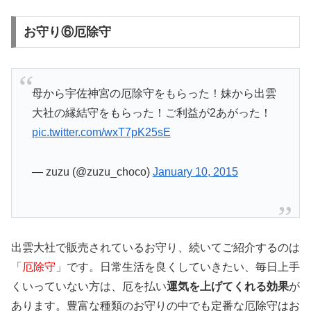
お守り⑥厄除守
母から宇佐神宮の厄除守をもらった！妹から出雲
大社の縁結守をもらった！ご利益が2あがった！
pic.twitter.com/wxT7pK25sE
— zuzu (@zuzu_choco)
January 10, 2015
出雲大社で販売されているお守り、続いてご紹介するのは
「
厄除守
」です。日常生活を良くしていきたい、毎日上手
くいっていない方は、厄を払い
運気を上げてくれる効果
が
あります。豊富な種類のお守りの中でも定番な厄除守はお