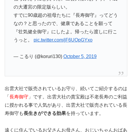
の大遷宮の限定版らしい。
すでに90歳超の祖母たちに『長寿御守』ってどう
なの？と思ったので、健康であることを願って
『壮気健全御守』にしたよ。帰ったら渡しに行こ
うっと。
pic.twitter.com/jF6UOpGYxo
— こるり (@koruri130)
October 5, 2019
出雲大社で販売されているお守り、続いてご紹介するのは
「
長寿御守
」です。出雲大社の貴宝殿は不老長寿のご利益
に授かれる事で人気があり、出雲大社で販売されている長
寿御守も
長生きができる効果
を持っています。
遠くに住んでいるお父さんお母さん、おじいちゃんおばあ