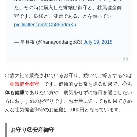
た。その時に購入した縁結び御守と、壮気健全御
守です。良縁と、健康であることを願って✨
pic.twitter.com/aOh895dmXu
— 星月夜 (@hanayoridango83)
July 19, 2018
出雲大社で販売されているお守り、続いてご紹介するのは
「
壮気健全御守
」です。健康的な日常を送る効果で、
心も
体も健康
でありたい方や、病気をせずに毎日を過ごしたい
方におすすめのお守りです。お土産に送っても効果てきめ
んな壮気健全御守のお値段は
1000円
となっています。
お守り③安産御守