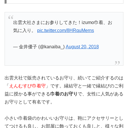
出雲大社さまにお参りしてきた！izumo巾着、お
気に入り。
pic.twitter.com/8HRquMerns
— 金井優子 (@kanaiba_)
August 20, 2018
出雲大社で販売されているお守り、続いてご紹介するのは
「
えんむすび巾着守
」です。縁結守と一緒で縁結びのご利
益に授かる事ができる
巾着のお守り
で、女性に人気がある
お守りとして有名です。
小さい巾着袋のかわいいお守りは、鞄にアクセサリーとし
てつけるも良し、お部屋に飾っておくも良しと、様々な利