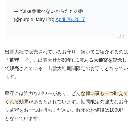
— Yuika＠飛べないからただの豚
(@purple_fairy128)
April 26, 2017
出雲大社で販売されているお守り、続いてご紹介するのは
「
蘇守
」です。出雲大社が60年に1度ある
大遷宮を記念し
て販売
されている、出雲大社期間限定のお守りとなってい
ます。
蘇守には強力なパワーがあり、どん
な願い事も一つ叶えて
くれる効果
があるとされています。期間限定の強力なお守
り蘇守をお一つお持ちください。蘇守のお値段は
1000円
となっています。