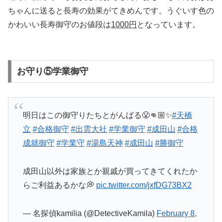
ちゃんに送ると長寿の効果がてきめんです。うぐいす色の
かわいい長寿御守のお値段は
1000円
となっています。
お守り⑤学業御守
明日はこの御守りたちとがんばる😤👊🏼✨
#天橋
立
#合格御守
#出雲大社
#学業御守
#成田山
#合格
成就御守
#学業守
#湯島天神
#成田山
#勝御守
成田山以外は家族とか親戚が買ってきてくれたか
らご利益あるかな💭
pic.twitter.com/jxfDG73BX2
— 名探偵kamilia (@DetectiveKamila)
February 8,