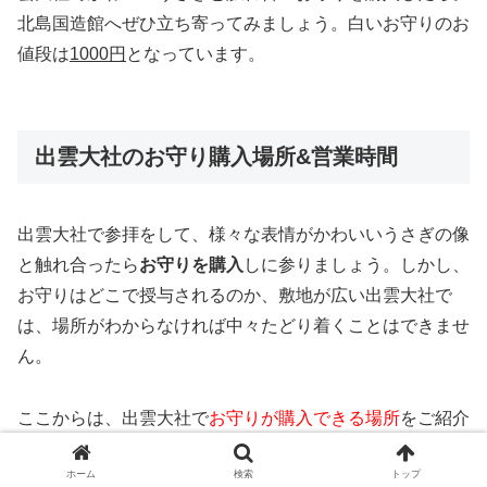
北島国造館へぜひ立ち寄ってみましょう。白いお守りのお
値段は
1000円
となっています。
出雲大社のお守り購入場所&営業時間
出雲大社で参拝をして、様々な表情がかわいいうさぎの像
と触れ合ったら
お守りを購入
しに参りましょう。しかし、
お守りはどこで授与されるのか、敷地が広い出雲大社で
は、場所がわからなければ中々たどり着くことはできませ
ん。
ここからは、出雲大社で
お守りが購入できる場所
をご紹介
していき、購入できる時間帯などもご紹介していきます。
ホーム
検索
トップ
白いお守りが授与される
北島国造館の情報
も併せてご紹介