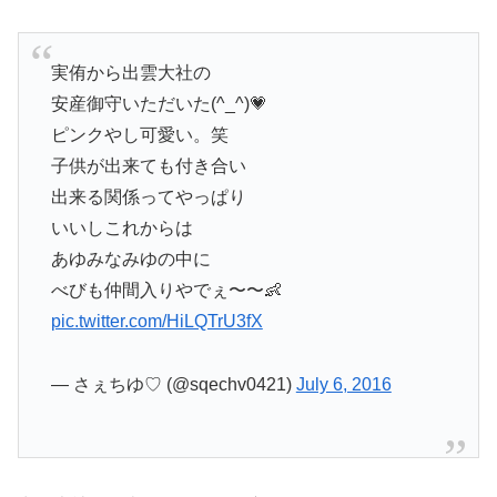
実侑から出雲大社の
安産御守いただいた(^_^)💗
ピンクやし可愛い。笑
子供が出来ても付き合い
出来る関係ってやっぱり
いいしこれからは
あゆみなみゆの中に
べびも仲間入りやでぇ〜〜👶
pic.twitter.com/HiLQTrU3fX
— さぇちゆ♡ (@sqechv0421)
July 6, 2016