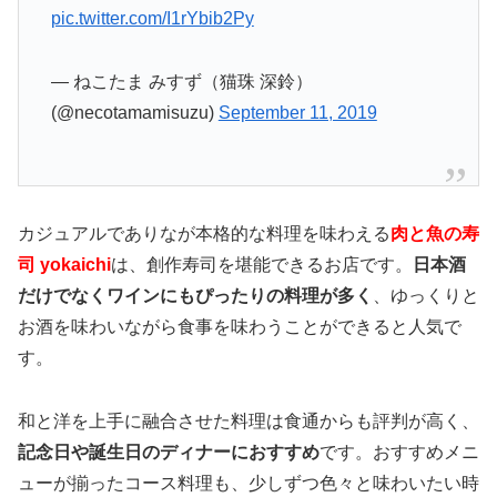
pic.twitter.com/I1rYbib2Py
— ねこたま みすず（猫珠 深鈴）
(@necotamamisuzu)
September 11, 2019
カジュアルでありなが本格的な料理を味わえる
肉と魚の寿
司 yokaichi
は、創作寿司を堪能できるお店です。
日本酒
だけでなくワインにもぴったりの料理が多く
、ゆっくりと
お酒を味わいながら食事を味わうことができると人気で
す。
和と洋を上手に融合させた料理は食通からも評判が高く、
記念日や誕生日のディナーにおすすめ
です。おすすめメニ
ューが揃ったコース料理も、少しずつ色々と味わいたい時