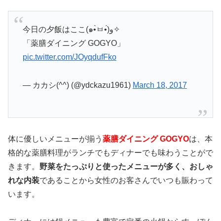
今日の夕飯はここ(๑•̀ㅂ•́)و✧
「薬膳ダイニング GOGYO」
pic.twitter.com/JOyqdufFko
— カカシ(^^) (@ydckazu1961)
March 18, 2017
体に優しいメニューが揃う
薬膳ダイニング GOGYO
は、本
格的な薬膳料理がランチでもディナーでも味わうことがで
きます。
野菜をたっぷりと使ったメニューが多く、おしゃ
れな内装
であることから女性のお客さんでいつも賑わって
います。