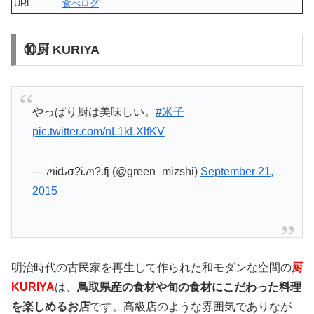
URL
食べログ
⑩厨 KURIYA
やっぱり厨は美味しい。
#米子
pic.twitter.com/nL1kLXlfKV
— ꪔᎥԃσ?Ꭵ.ꪔ?.fj (@green_mizshi)
September 21,
2015
明治時代の古民家を再生して作られた和モダンな空間の
厨
KURIYA
は、
鳥取県産の食材や旬の食材にこだわった料理
を楽しめるお店
です。高級店のような雰囲気でありなが