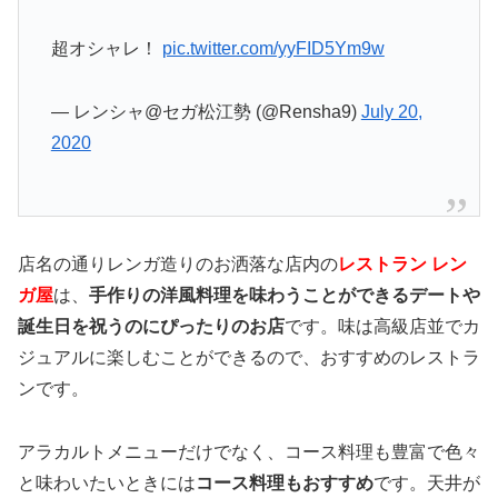
超オシャレ！
pic.twitter.com/yyFID5Ym9w
— レンシャ@セガ松江勢 (@Rensha9)
July 20,
2020
店名の通りレンガ造りのお洒落な店内の
レストラン レン
ガ屋
は、
手作りの洋風料理を味わうことができるデートや
誕生日を祝うのにぴったりのお店
です。味は高級店並でカ
ジュアルに楽しむことができるので、おすすめのレストラ
ンです。
アラカルトメニューだけでなく、コース料理も豊富で色々
と味わいたいときには
コース料理もおすすめ
です。天井が