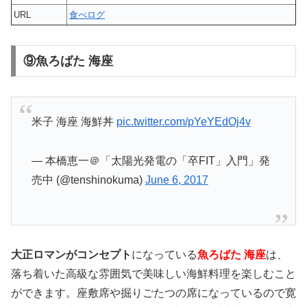
URL
食べログ
⑨魚ろばた 海座
米子 海座 海鮮丼
pic.twitter.com/pYeYEdOj4v
— 本橋恵一＠「太陽光発電の「卒FIT」入門」発
売中 (@tenshinokuma)
June 6, 2017
大正ロマンがコンセプト
になっている
魚ろばた 海座
は、
落ち着いた高級な雰囲気で美味しい海鮮料理を楽しむこと
ができます。座敷席や掘りごたつの席になっているので寛