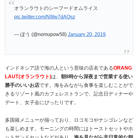
オランラウトのシーフードオムライス
pic.twitter.com/N9Iw7dAQsz
— ぽう (@nomupow58)
January 20, 2019
インドネシア語で海の人という意味の店名である
ORANG
LAUT(オランラウト)
は、
朝8時から深夜まで営業する使い
勝手のいいお店
です。海をみながら食事を楽しむことがで
きるリゾート風のカフェレストランで、記念日ディナーや
デート、女子会にぴったりです。
多国籍メニューが揃っており、ロコモコやナシゴレンなど
も楽しめます。モーニングの時間にはトーストセットやホ
ットサンドセットなどがあり、
海を見ながら非日常的な朝