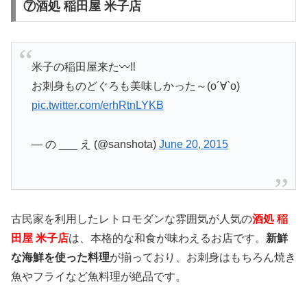
⑦酒処 稲田屋 米子店
米子の稲田屋来た〰‼
お刺身ものどぐろも美味しかった～(о´∀`о)
pic.twitter.com/erhRtnLYKB
— の ___ え (@sanshota)
June 20, 2015
古民家を利用したレトロモダンな雰囲気が人気の
酒処 稲
田屋 米子店
は、本格的な和食が味わえるお店です。
新鮮
な海鮮を使った料理
が揃っており、お刺身はもちろん焼き
魚やフライなど魚料理が絶品です。