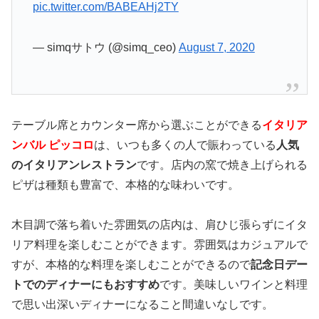
pic.twitter.com/BABEAHj2TY
— simqサトウ (@simq_ceo)
August 7, 2020
テーブル席とカウンター席から選ぶことができる
イタリア
ンバル ピッコロ
は、いつも多くの人で賑わっている
人気
のイタリアンレストラン
です。店内の窯で焼き上げられる
ピザは種類も豊富で、本格的な味わいです。
木目調で落ち着いた雰囲気の店内は、肩ひじ張らずにイタ
リア料理を楽しむことができます。雰囲気はカジュアルで
すが、本格的な料理を楽しむことができるので
記念日デー
トでのディナーにもおすすめ
です。美味しいワインと料理
で思い出深いディナーになること間違いなしです。