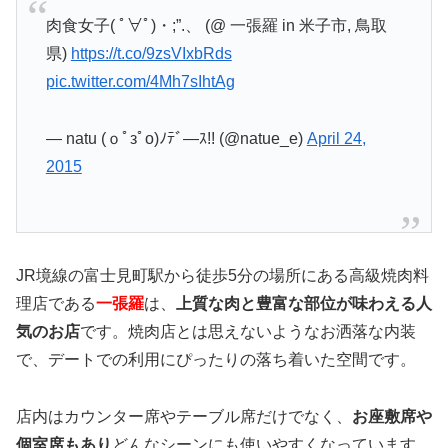
肉食女子( ﾟ∀ﾟ)・;”.、 (@ 一張羅 in 米子市, 鳥取
県)
https://t.co/9zsVIxbRds
pic.twitter.com/4Mh7sIhtAg
— natu (ｏﾟзﾟo)ﾉﾃﾞ―ｽ!! (@natue_e)
April 24,
2015
JR境線の富士見町駅から徒歩5分の場所にある高級焼肉料
理店である
一張羅
は、
上質な肉と豊富な部位が味わえる人
気のお店
です。焼肉店とは思えないようなお洒落な内装
で、デートでの利用にぴったりの落ち着いた空間です。
店内はカウンター席やテーブル席だけでなく、
お座敷席や
個室席もあり
どんなシーンにも使いやすくなっています。