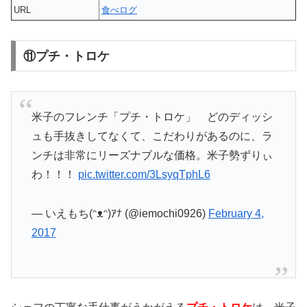
URL
食べログ
⑪プチ・トロケ
米子のフレンチ「プチ・トロケ」 どのディッシ
ュも手抜きしてなくて、こだわりがあるのに、ラ
ンチは非常にリーズナブルな価格。米子勢ずりぃ
わ！！！
pic.twitter.com/3LsyqTphL6
— いえもち(ᵔᴥᵔ)ｱﾅ (@iemochi0926)
February 4,
2017