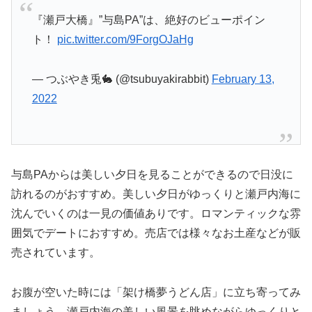
『瀬戸大橋』”与島PA”は、絶好のビューポイン
ト！
pic.twitter.com/9ForgOJaHg
— つぶやき兎🐇 (@tsubuyakirabbit)
February 13,
2022
与島PAからは美しい夕日を見ることができるので日没に
訪れるのがおすすめ。美しい夕日がゆっくりと瀬戸内海に
沈んでいくのは一見の価値ありです。ロマンティックな雰
囲気でデートにおすすめ。売店では様々なお土産などが販
売されています。
お腹が空いた時には「架け橋夢うどん店」に立ち寄ってみ
ましょう。瀬戸内海の美しい風景を眺めながらゆっくりと