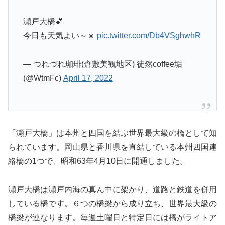
瀬戸大橋💕
今日も天気よい～☀️
pic.twitter.com/Db4VSghwhR
— つれづれ珈琲(倉敷美観地区) 徒然coffee垢
(@WtmFc)
April 17, 2022
「瀬戸大橋」は本州と四国を結ぶ世界最大級の橋として知
られています。岡山県と香川県を直結している本州四国連
絡橋の1つで、昭和63年4月10日に開通しました。
瀬戸大橋は瀬戸内海の真ん中に架かり、道路と鉄道を併用
している橋です。６つの橋梁から成り立ち、世界最大級の
橋梁が連なります。毎週土曜日と特定日には橋がライトア