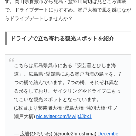
す。岡山県倉敷市から児島・鷲羽山周辺は見どころ満載
で、ドライブデートにおすすめ。瀬戸大橋で風を感じなが
らドライブデートしませんか？
ドライブで立ち寄れる観光スポットを紹介
こちらは広島県呉市にある「安芸灘とびしま海
道」。広島県･愛媛県にある瀬戸内海の島々を、7
つの橋で結んでいます。7つの橋、それぞれ異な
る形をしており、サイクリングやドライブにもっ
てこいな観光スポットとなっています。
(1枚目より安芸灘大橋･豊島大橋･蒲刈大橋･中ノ
瀬戸大橋)
pic.twitter.com/MwijtJJbx1
— 広岩(ひろいわ) (@route2hiroshima)
December