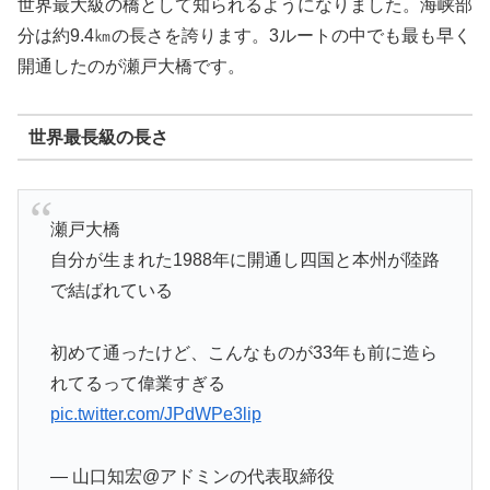
世界最大級の橋として知られるようになりました。海峡部
分は約9.4㎞の長さを誇ります。3ルートの中でも最も早く
開通したのが瀬戸大橋です。
世界最長級の長さ
瀬戸大橋
自分が生まれた1988年に開通し四国と本州が陸路
で結ばれている
初めて通ったけど、こんなものが33年も前に造ら
れてるって偉業すぎる
pic.twitter.com/JPdWPe3lip
— 山口知宏@アドミンの代表取締役