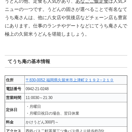
うどんの他、定食も人気があり、
あなごご飯定食
は人気メ
ニューの一つです。うどんの固さが選べることで有名なて
うち庵さんは、他に八女店や筑後店などチェーン店も豊富
にあります。仕事のランチやデートなどにてうち庵さんで
極上の久留米うどんを堪能しましょう。
てうち庵の基本情報
住所
〒830-0052 福岡県久留米市上津町２１９２−２１０
電話番号
0942-21-0248
営業時間
11:0030～21:30
・月曜日
定休日
・月曜日祝日の場合、翌日休業
料金
かけうどん300円～
アクセス
西鉄バス二軒茶屋三ツ角バス停より徒歩約3分