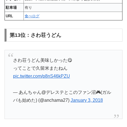
駐車場
有り
URL
食べログ
第13位：さわ荘うどん
さわ荘うどん美味しかった😋
ってことで久留米またねん
pic.twitter.com/p8nS46kPZU
— あんちゃん@デレステとこのファン沼🎮(ガル
バも始めた) (@anchama27)
January 3, 2018