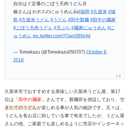
自分はド定番のごぼう天肉うどん🍜
嫁さんはカボスのにゅうめん👍
#福岡
#久留米
#城
島
#久留米うどん
#うどん
#田中製麺
#田中の麺家
#ごぼう天肉うどん
#天ぷら
#麺家にゅうめん
#に
ゅうめん
pic.twitter.com/7QaoSBNr4d
— Tomokazu (@Tomokazu050707)
October 8,
2018
久留米市でおすすめする美味しい久留米うどん屋、第17
位は「
田中の麺家
」さんです。製麺所を併設しており、
で
きたてのうどん
が楽しめる事が人気の秘訣です。元々は、
うどんを各お店に卸している事で有名でしたが、うどん屋
さんの他、ご家庭でも楽しめるように売店やインターネッ