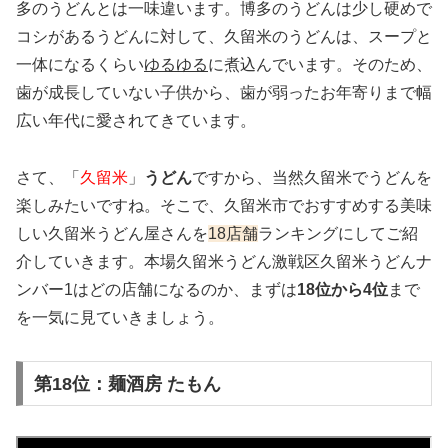
多のうどんとは一味違います。博多のうどんは少し硬めで
コシがあるうどんに対して、久留米のうどんは、スープと
一体になるくらい
ゆるゆる
に煮込んでいます。そのため、
歯が成長していない子供から、歯が弱ったお年寄りまで幅
広い年代に愛されてきています。
さて、「
久留米
」
うどん
ですから、当然久留米でうどんを
楽しみたいですね。そこで、久留米市でおすすめする美味
しい久留米うどん屋さんを
18店舗
ランキングにしてご紹
介していきます。本場久留米うどん激戦区久留米うどんナ
ンバー1はどの店舗になるのか、まずは
18位から4位
まで
を一気に見ていきましょう。
第18位：麺酒房 たもん