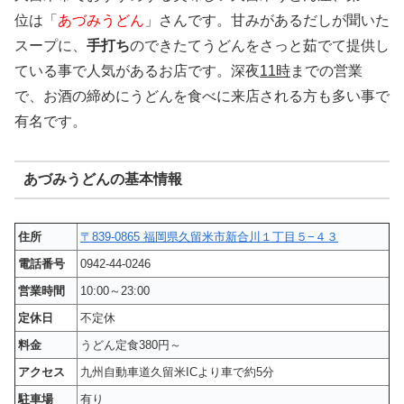
位は「
あづみうどん
」さんです。甘みがあるだしが聞いた
スープに、
手打ち
のできたてうどんをさっと茹でて提供し
ている事で人気があるお店です。深夜
11時
までの営業
で、お酒の締めにうどんを食べに来店される方も多い事で
有名です。
あづみうどんの基本情報
住所
〒839-0865 福岡県久留米市新合川１丁目５−４３
電話番号
0942-44-0246
営業時間
10:00～23:00
定休日
不定休
料金
うどん定食380円～
アクセス
九州自動車道久留米ICより車で約5分
駐車場
有り