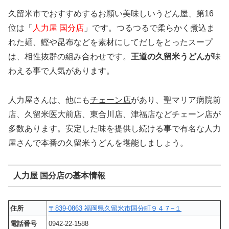
久留米市でおすすめするお願い美味しいうどん屋、第16
位は「
人力屋
国分店
」です。つるつるで柔らかく煮込ま
れた麺、鰹や昆布などを素材にしてだしをとったスープ
は、相性抜群の組み合わせです。
王道の久留米うどんが
味
わえる事で人気があります。
人力屋さんは、他にも
チェーン店
があり、聖マリア病院前
店、久留米医大前店、東合川店、津福店などチェーン店が
多数あります。安定した味を提供し続ける事で有名な人力
屋さんで本番の久留米うどんを堪能しましょう。
人力屋 国分店の基本情報
住所
〒839-0863 福岡県久留米市国分町９４７−１
電話番号
0942-22-1588