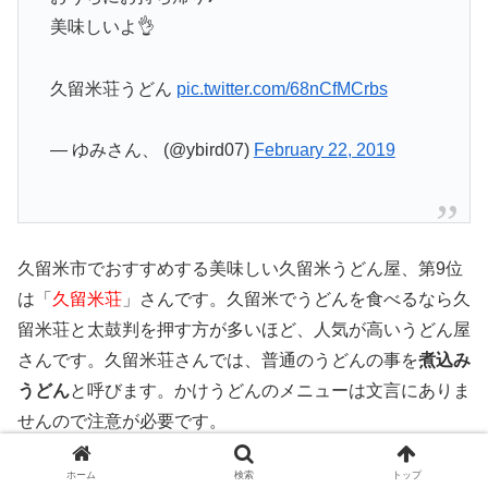
美味しいよ👌
久留米荘うどん
pic.twitter.com/68nCfMCrbs
— ゆみさん、 (@ybird07)
February 22, 2019
久留米市でおすすめする美味しい久留米うどん屋、第9位
は「
久留米荘
」さんです。久留米でうどんを食べるなら久
留米荘と太鼓判を押す方が多いほど、人気が高いうどん屋
さんです。久留米荘さんでは、普通のうどんの事を
煮込み
うどん
と呼びます。かけうどんのメニューは文言にありま
せんので注意が必要です。
ホーム
検索
トップ
濃い目のだしに
少しだけ煮込まれた麺
は体に優しく、スー