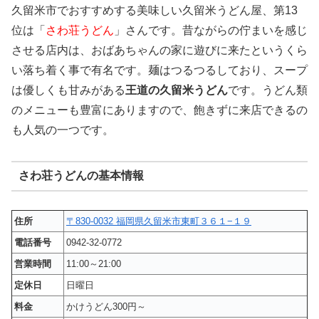
久留米市でおすすめする美味しい久留米うどん屋、第13
位は「
さわ荘うどん
」さんです。昔ながらの佇まいを感じ
させる店内は、おばあちゃんの家に遊びに来たというくら
い落ち着く事で有名です。麺はつるつるしており、スープ
は優しくも甘みがある
王道の久留米うどん
です。うどん類
のメニューも豊富にありますので、飽きずに来店できるの
も人気の一つです。
さわ荘うどんの基本情報
住所
〒830-0032 福岡県久留米市東町３６１−１９
電話番号
0942-32-0772
営業時間
11:00～21:00
定休日
日曜日
料金
かけうどん300円～