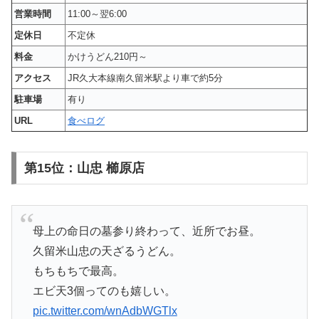
営業時間
11:00～翌6:00
定休日
不定休
料金
かけうどん210円～
アクセス
JR久大本線南久留米駅より車で約5分
駐車場
有り
URL
食べログ
第15位：山忠 櫛原店
母上の命日の墓参り終わって、近所でお昼。
久留米山忠の天ざるうどん。
もちもちで最高。
エビ天3個ってのも嬉しい。
pic.twitter.com/wnAdbWGTlx