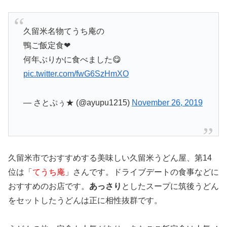
久留米名物てうち庵の
鴨ご飯定食❤
何年ぶりかに食べました😋
pic.twitter.com/fwG6SzHmXO
— さとぷぅ★ (@ayupu1215)
November 26, 2019
久留米市でおすすめする美味しい久留米うどん屋、第14
位は「
てうち庵
」さんです。ドライブデートの食事などに
おすすめのお店です。
あっさり
としたスープに筑後うどん
をセットしたうどんは正に相性抜群です。