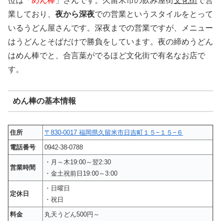
位は「
めん棒
」さんです。久留米市の飲み屋街
文化街
で営
業しており、
夜から深夜
での営業というスタイルをとって
いるうどん屋さんです。深夜までの営業ですが、メニュー
はうどんとそばだけで勝負をしています。夜の締めうどん
はめん棒でと、合言葉がでるほど文化街で有名なお店で
す。
めん棒の基本情報
住所
〒830-0017 福岡県久留米市日吉町１５−１５−６
電話番号
0942-38-0788
・月～木19:00～翌2:30
営業時間
・金土祝前日19:00～3:00
・日曜日
定休日
・祝日
料金
丸天うどん500円～