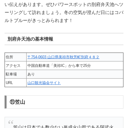
い伝えがあります。ぜひパワースポットの別府弁天池へツ
ーリングして訪れましょう。冬の空気が澄んだ日にはコバ
ルトブルーがきっとみられます！
別府弁天池の基本情報
住所
〒754-0603 山口県美祢市秋芳町別府４８２
アクセス
中国自動車道「美祢IC」から車で25分
駐車場
あり
URL
山口観光協会サイト
⑪笠山
笠山は日本でも数少ない単成火山群である阿武火