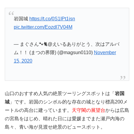
岩国城
https://t.co/0S1IPt1jsn
pic.twitter.com/EozdI7V04M
— まぐさん🐾🐈@えいるありがとう、次はアルバ
ム！！ (まつの界隈) (@magsun0110)
November
15, 2020
山口のおすすめ人気の絶景ツーリングスポットは「
岩国
城
」です。岩国のシンボル的な存在の城となり標高200メ
ートルの高台に建っています。
天守閣の展望台
からは広島
の宮島をはじめ、晴れた日には愛媛までまた瀬戸内海の
島々、青い海が見渡せ絶景のビュースポット。