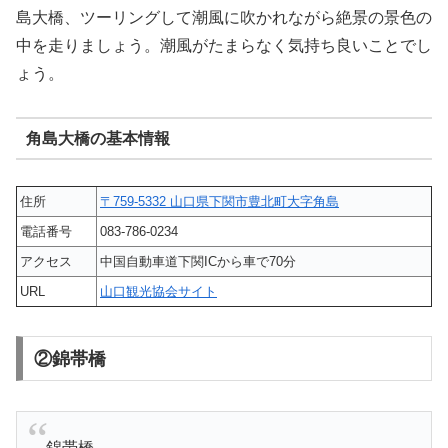
島大橋、ツーリングして潮風に吹かれながら絶景の景色の
中を走りましょう。潮風がたまらなく気持ち良いことでし
ょう。
角島大橋の基本情報
住所
〒759-5332 山口県下関市豊北町大字角島
電話番号
083-786-0234
アクセス
中国自動車道下関ICから車で70分
URL
山口観光協会サイト
②錦帯橋
錦帯橋