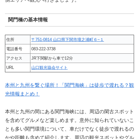
関門橋の基本情報
住所
〒751-0814 山口県下関市壇之浦町６−１
電話番号
083‐222-3738
アクセス
JR下関駅から車で12分
URL
山口観光協会サイト
本州と九州を繋ぐ場所！「関門海峡」は徒歩で渡れる？観
光情報まとめ！
本州と九州の間にある関門海峡には、周辺の閑古スポット
を含めてグルメなど楽しめます。意外に知られていないこ
とも多い関門環境について、車だけでなく徒歩で渡れるの
かや距離も含めて紹介します。周辺の観光スポットやグル