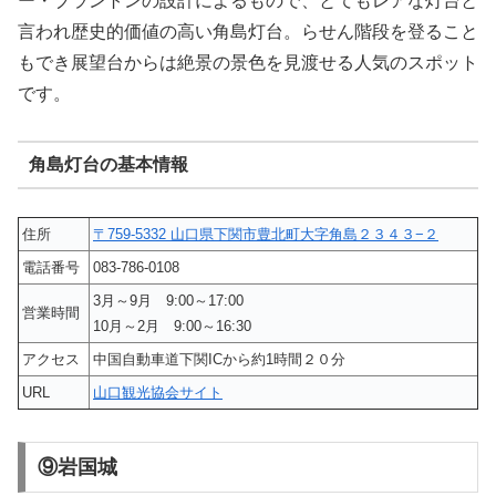
ー・ブラントンの設計によるもので、とてもレアな灯台と
言われ歴史的価値の高い角島灯台。らせん階段を登ること
もでき展望台からは絶景の景色を見渡せる人気のスポット
です。
角島灯台の基本情報
住所
〒759-5332 山口県下関市豊北町大字角島２３４３−２
電話番号
083-786-0108
3月～9月 9:00～17:00
営業時間
10月～2月 9:00～16:30
アクセス
中国自動車道下関ICから約1時間２０分
URL
山口観光協会サイト
⑨岩国城