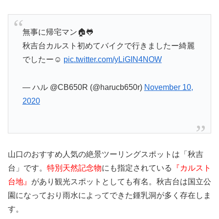
無事に帰宅マン🏠🐸
秋吉台カルスト初めてバイクで行きましたー綺麗
でしたー☺️
pic.twitter.com/yLiGIN4NOW
— ハル @CB650R (@harucb650r)
November 10,
2020
山口のおすすめ人気の絶景ツーリングスポットは「秋吉
台」です。
特別天然記念物
にも指定されている
『カルスト
台地』
があり観光スポットとしても有名。秋吉台は国立公
園になっており雨水によってできた鍾乳洞が多く存在しま
す。