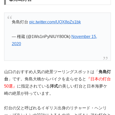
角島灯台
pic.twitter.com/UQX8pZs1bk
— 権蔵 (@1Ws1nPyNlUY80Ok)
November 15,
2020
山口のおすすめ人気の絶景ツーリングスポットは「
角島灯
台
」です。角島大橋からバイクを走らせると
『日本の灯台
50選』
に指定されている
洋式
の美しい灯台と日本海夢ケ
崎の絶景が待っています。
灯台の父と呼ばれるイギリス出身のリチャード・ヘンリ