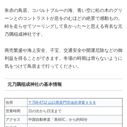
朱赤の鳥居、コバルトブルーの海、青い空に松の木のグリ
ーンとのコントラストが息をのむほどの絶景で感動もの。
峠を走らせてツーリングして良かった〜と思える有名な元
乃隅稲成神社です。
商売繁盛や海上安全、子宝、交通安全や開運厄除などの御
利益を得ることができます。冬場の時期は滑らないように
気をつけて鳥居まで行ってください。
元乃隅稲成神社の基本情報
住所
〒759-4712 山口県長門市油谷津黄４９８
営業時間
日の出から日没まで
アクセス
中国自動車道「美祢IC」から約60分