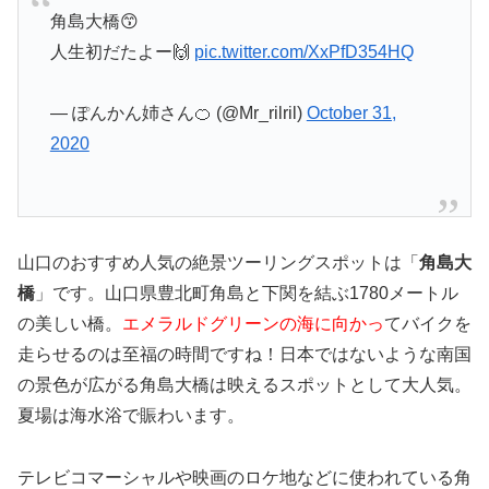
角島大橋😙
人生初だたよー🙌
pic.twitter.com/XxPfD354HQ
— ぽんかん姉さん🍊 (@Mr_rilril)
October 31,
2020
山口のおすすめ人気の絶景ツーリングスポットは「
角島大
橋
」です。山口県豊北町角島と下関を結ぶ1780メートル
の美しい橋。
エメラルドグリーンの海に向かっ
てバイクを
走らせるのは至福の時間ですね！日本ではないような南国
の景色が広がる角島大橋は映えるスポットとして大人気。
夏場は海水浴で賑わいます。
テレビコマーシャルや映画のロケ地などに使われている角