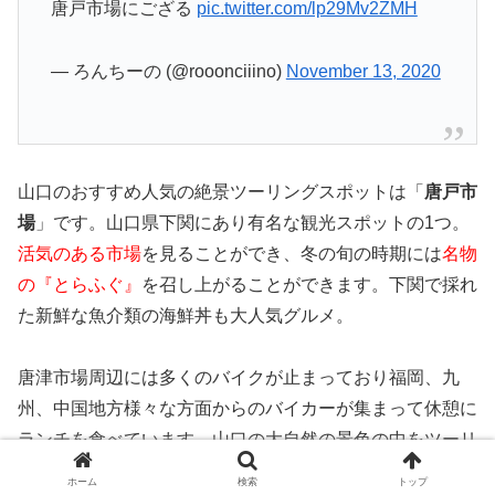
唐戸市場にござる
pic.twitter.com/lp29Mv2ZMH
— ろんちーの (@rooonciiino)
November 13, 2020
山口のおすすめ人気の絶景ツーリングスポットは「
唐戸市
場
」です。山口県下関にあり有名な観光スポットの1つ。
活気のある市場
を見ることができ、冬の旬の時期には
名物
の『とらふぐ』
を召し上がることができます。下関で採れ
た新鮮な魚介類の海鮮丼も大人気グルメ。
唐津市場周辺には多くのバイクが止まっており福岡、九
州、中国地方様々な方面からのバイカーが集まって休憩に
ランチを食べています。山口の大自然の景色の中をツーリ
ングして唐津市場にて新鮮なふぐ、くじらなど名物をいた
ホーム
検索
トップ