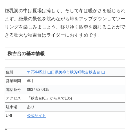
鍾乳洞の中は夏場は涼しく、そして冬は暖かさを感じられ
ます。絶景の景色を眺めながら峠をアップダウンしてツー
リングを楽しみましょう。移りゆく四季を感じることがで
きる壮大な秋吉台はライダーにおすすめです。
秋吉台の基本情報
住所
〒754-0511 山口県美祢市秋芳町秋吉秋吉台 山
営業時間
年中
電話番号
0837-62-0115
アクセス
「秋吉台IC」から車で10分
駐車場
あり
URL
公式サイト