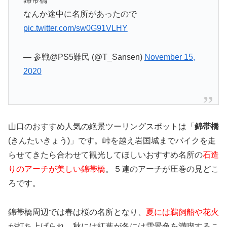
なんか途中に名所があったので
pic.twitter.com/sw0G91VLHY
— 参戦@PS5難民 (@T_Sansen)
November 15,
2020
山口のおすすめ人気の絶景ツーリングスポットは「
錦帯橋
(きんたいきょう)」です。峠を越え岩国城までバイクを走
らせてきたら合わせて観光してほしいおすすめ名所の
石造
りのアーチが美しい錦帯橋
。５連のアーチが圧巻の見どこ
ろです。
錦帯橋周辺では春は桜の名所となり、
夏には鵜飼船や花火
が打ち上げられ、秋には紅葉が冬には雪景色を満喫するこ