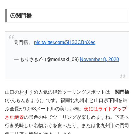
⑤関門橋
関門橋。
pic.twitter.com/5HS3CBhXec
— もりさき🍮 (@morisaki_09)
November 8, 2020
山口のおすすめ人気の絶景ツーリングスポットは「
関門橋
(かんもんきょう)」です。福岡北九州市と山口県下関を結
ぶ全長が1,068メートルの美しい橋。
夜にはライトアップ
され絶景
の景色の中でツーリングが楽しめますね。下関へ
行き美味しい名物ふぐを食べたり、または北九州市の門司
側エリアへ観光へ行きましょう。