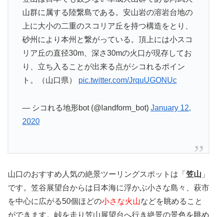
山群に属する陸繋島である。安山岩の溶岩台地の
上に大小の二重のスコリア丘を持つ構造をとり、
砂州により本州と繋がっている。頂上には小スコ
リア丘の直径30m、深さ30mの火口が現存してお
り、立ち入ることが出来る点がシコれるポイン
ト。（山口県）
pic.twitter.com/JrquUGONUc
— シコれる地形bot (@landform_bot)
January 12,
2020
山口のおすすめ人気の絶景ツーリングスポットは「
笠山
」
です。笠谷展望台からは日本海に浮かぶ小さな島々、萩市
を中心に広がる50個ほどの
小さな火山
などを眺めること
ができます。峠を走り笠山展望台へ行き絶景の景色を眺め