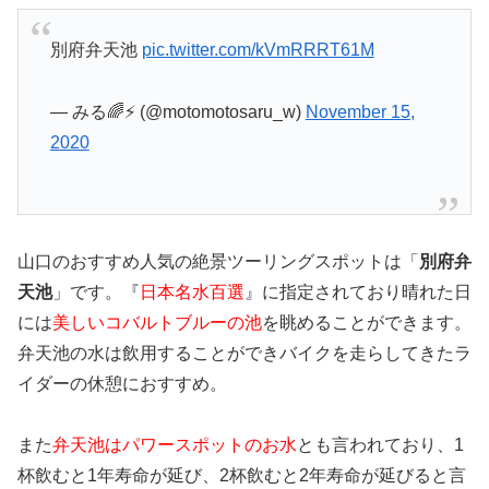
別府弁天池
pic.twitter.com/kVmRRRT61M
— みる🌈⚡ (@motomotosaru_w)
November 15,
2020
山口のおすすめ人気の絶景ツーリングスポットは「
別府弁
天池
」です。『
日本名水百選
』に指定されており晴れた日
には
美しいコバルトブルーの池
を眺めることができます。
弁天池の水は飲用することができバイクを走らしてきたラ
イダーの休憩におすすめ。
また
弁天池はパワースポットのお水
とも言われており、1
杯飲むと1年寿命が延び、2杯飲むと2年寿命が延びると言