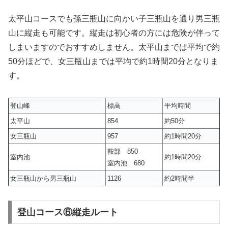
太平山コースでも孫三瓶山に向かい子三瓶山を通り男三瓶
山に縦走も可能です。縦走は初心者の方には危険が伴って
しまいますのでおすすめしません。太平山までは平均で約
50分ほどで、女三瓶山までは平均で約1時間20分となりま
す。
登山峰
標高
平均時間
太平山
854
約50分
女三瓶山
957
約1時間20分
鞍部 850
室内池
約1時間20分
室内池 680
女三瓶山から男三瓶山
1126
約2時間半
登山コース⑥縦走ルート