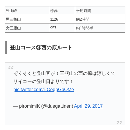
登山峰
標高
平均時間
男三瓶山
1126
約2時間
女三瓶山
957
約1時間半
登山コース③西の原ルート
ぞくぞくと登山客が！三瓶山の西の原は涼しくて
サイコーの登山日よりです！
pic.twitter.com/EOeqpGbOMe
— piromimiK (@duegattineri)
April 29, 2017