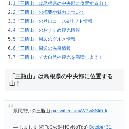
1
「三瓶山」は島根県の中央部に位置する山！
2
「三瓶山」の概要や魅力について
3
「三瓶山」の登山コース&リフト情報
4
「三瓶山」のおすすめ観光情報
5
「三瓶山」周辺のグルメ情報
6
「三瓶山」周辺の温泉情報
7
「三瓶山」で大自然や観光を満喫しよう！
「三瓶山」は島根県の中央部に位置する
山！
県民憩いの三瓶山
pic.twitter.com/WYw8SliRJi
— しましま (@ToCyc64HCvNoTgg)
October 31,