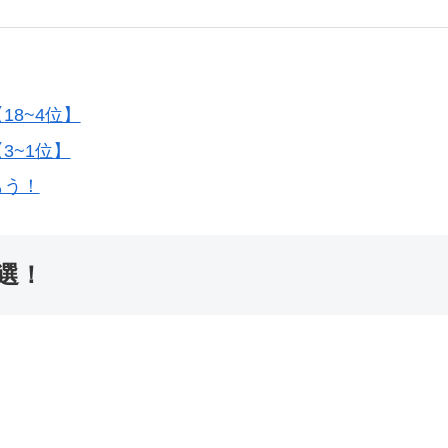
8~4位】
3~1位】
もう！
選！