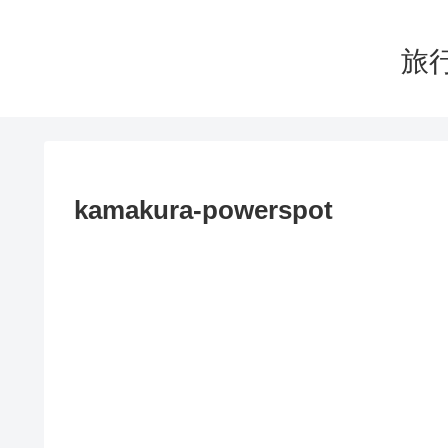
旅行
kamakura-powerspot