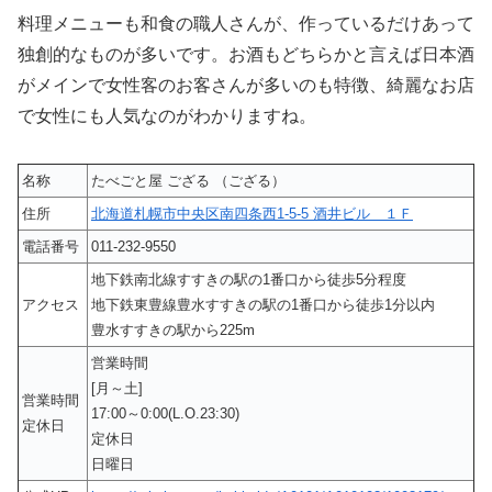
料理メニューも和食の職人さんが、作っているだけあって
独創的なものが多いです。お酒もどちらかと言えば日本酒
がメインで女性客のお客さんが多いのも特徴、綺麗なお店
で女性にも人気なのがわかりますね。
名称
たべごと屋 ござる （ござる）
住所
北海道札幌市中央区南四条西1-5-5 酒井ビル １Ｆ
電話番号
011-232-9550
地下鉄南北線すすきの駅の1番口から徒歩5分程度
アクセス
地下鉄東豊線豊水すすきの駅の1番口から徒歩1分以内
豊水すすきの駅から225m
営業時間
[月～土]
営業時間
17:00～0:00(L.O.23:30)
定休日
定休日
日曜日