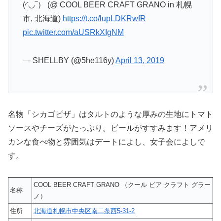
(◜◡‾） (@ COOL BEER CRAFT GRANO in 札幌
市, 北海道)
https://t.co/lupLDKRwfR
pic.twitter.com/aUSRkXIgNM
— SHELLBY (@5he116y)
April 13, 2019
名物「シカゴピザ」はタルトのような厚みの生地にトマト
ソースやチーズがたっぷり。ビールがすすみます！アメリ
カンな食べ物と雰囲気はデートによし、女子会によしで
す。
COOL BEER CRAFT GRANO （クール ビア クラフト グラー
名称
ノ）
住所
北海道札幌市中央区南二条西5-31-2