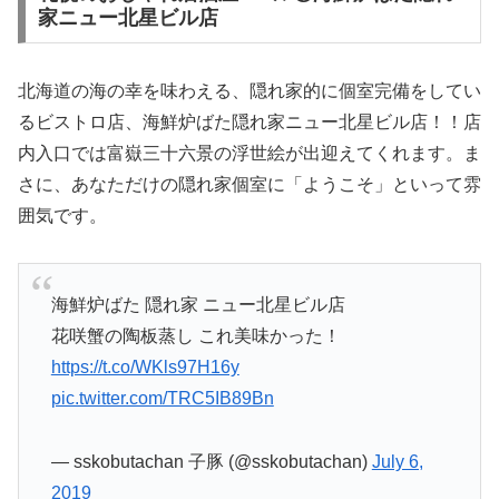
家ニュー北星ビル店
北海道の海の幸を味わえる、隠れ家的に個室完備をしてい
るビストロ店、海鮮炉ばた隠れ家ニュー北星ビル店！！店
内入口では富嶽三十六景の浮世絵が出迎えてくれます。ま
さに、あなただけの隠れ家個室に「ようこそ」といって雰
囲気です。
海鮮炉ばた 隠れ家 ニュー北星ビル店
花咲蟹の陶板蒸し これ美味かった！
https://t.co/WKls97H16y
pic.twitter.com/TRC5IB89Bn
— sskobutachan 子豚 (@sskobutachan)
July 6,
2019