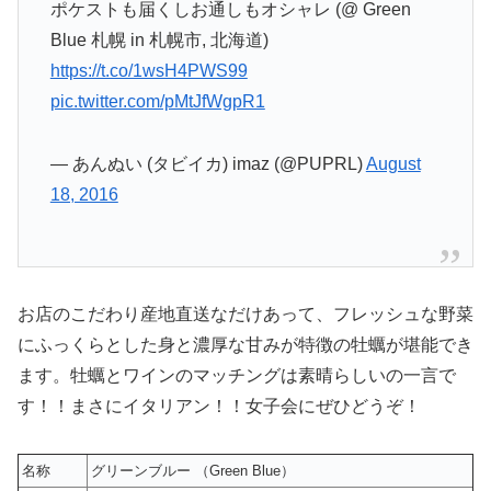
ポケストも届くしお通しもオシャレ (@ Green
Blue 札幌 in 札幌市, 北海道)
https://t.co/1wsH4PWS99
pic.twitter.com/pMtJfWgpR1
— あんぬい (タビイカ) imaz (@PUPRL)
August
18, 2016
お店のこだわり産地直送なだけあって、フレッシュな野菜
にふっくらとした身と濃厚な甘みが特徴の牡蠣が堪能でき
ます。牡蠣とワインのマッチングは素晴らしいの一言で
す！！まさにイタリアン！！女子会にぜひどうぞ！
名称
グリーンブルー （Green Blue）