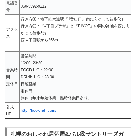
電話番
050-5592-9212
号
行き方①：地下鉄大通駅『1番出口』南に向かって徒歩5分
行き方②：『4丁目プラザ』と『PIVOT』の間の路地を西に向
アクセ
かって徒歩3分
ス
西４丁目駅から256m
営業時間
16:00~23:30
営業時
FOOD L.O：22:00
間
DRINK L.O：23:00
定休日
日曜営業
定休日
無休（年末年始休業、臨時休業日あり）
公式
http://boo-craft.com/
HP
札幌のおしゃれ居酒屋&バル⑤サントリーズガ