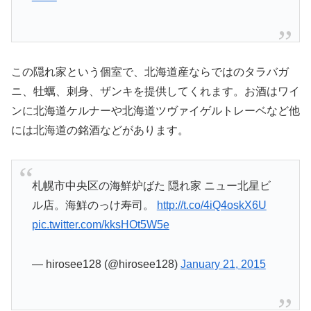
この隠れ家という個室で、北海道産ならではのタラバガ
ニ、牡蠣、刺身、ザンキを提供してくれます。お酒はワイ
ンに北海道ケルナーや北海道ツヴァイゲルトレーベなど他
には北海道の銘酒などがあります。
札幌市中央区の海鮮炉ばた 隠れ家 ニュー北星ビ
ル店。海鮮のっけ寿司。
http://t.co/4iQ4oskX6U
pic.twitter.com/kksHOt5W5e
— hirosee128 (@hirosee128)
January 21, 2015