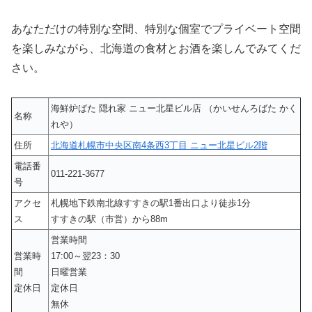
あなただけの特別な空間、特別な個室でプライベート空間
を楽しみながら、北海道の食材とお酒を楽しんでみてくだ
さい。
海鮮炉ばた 隠れ家 ニュー北星ビル店 （かいせんろばた かく
名称
れや）
住所
北海道札幌市中央区南4条西3丁目 ニュー北星ビル2階
電話番
011-221-3677
号
アクセ
札幌地下鉄南北線すすきの駅1番出口より徒歩1分
ス
すすきの駅（市営）から88m
営業時間
営業時
17:00～翌23：30
間
日曜営業
定休日
定休日
無休