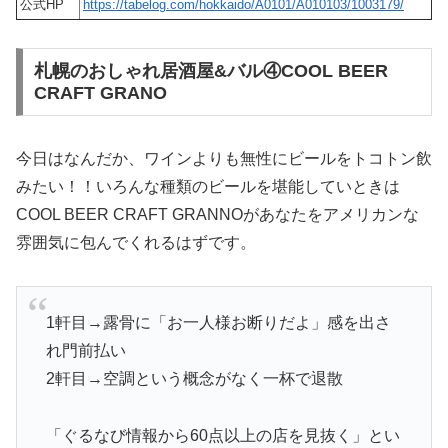
公式HP
https://tabelog.com/hokkaido/A0101/A010103/1003179/
札幌のおしゃれ居酒屋&バル④COOL BEER
CRAFT GRANO
今日はなんだか、ワインよりも無性にビールをトコトン飲
みたい！！いろんな種類のビールを堪能していときは
COOL BEER CRAFT GRANNOがあなたをアメリカンな
雰囲気に包んでくれるはずです。
1軒目→露骨に「お一人様お断りだよ」感を出さ
れ門前払い
2軒目→空調という概念がなく一杯で退散
「ぐるなび情報から60点以上の店を見抜く」とい