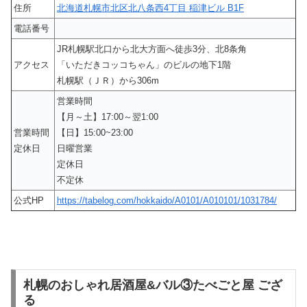
住所
北海道札幌市北区北八条西4丁目 稲津ビル B1F
電話番号
JR札幌駅北口から北大方面へ徒歩3分、北8条角
アクセス
「いただきコッコちゃん」のビルの地下1階
札幌駅（ＪＲ）から306m
営業時間
【月～土】17:00～翌1:00
営業時間
【日】15:00~23:00
定休日
日曜営業
定休日
不定休
公式HP
https://tabelog.com/hokkaido/A0101/A010101/1031784/
札幌のおしゃれ居酒屋&バル③たべごと屋 ござ
る