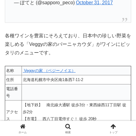
— ぽてと (@sapporo_peco)
October 31, 2017
各種ワインを豊富にそろえており、日本中の珍しい野菜を
楽しめる「Veggyの家のバーニャカウダ」がワインにピッ
タリのメニューです。
名称
Veggyの家 （ベジーノイエ）
住所
北海道札幌市中央区南1条西7-11-2
電話番
号
【地下鉄】 南北線大通駅 徒歩3分・東西線西11丁目駅 徒
アクセ
歩2分
ス
【市電】 西八丁目電停すぐ！ 徒歩 20秒
西８丁目駅から52m
ホーム
検索
トップ
営業時間