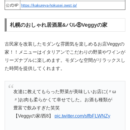
公式HP
https://kakureya-hokusei.owst.jp/
札幌のおしゃれ居酒屋&バル⑧Veggyの家
古民家を改装したモダンな雰囲気を楽しめるお店Veggyの
家！！メニューはイタリアンでこだわりの野菜やワインが
リーズナブルに楽しめます。モダンな空間がリラックスし
た時間を提供してくれます。
友達に教えてもらった野菜が美味しいお店に(〃ω
〃)お肉も柔らかくて幸せでした。お酒も種類が
豊富で飲みすぎた笑笑
【Veggyの家/西8】
pic.twitter.com/sffbFLWNZy