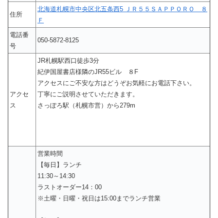
北海道札幌市中央区北五条西5 ＪＲ５５ＳＡＰＰＯＲＯ ８
住所
Ｆ
電話番
050-5872-8125
号
JR札幌駅西口徒歩3分
紀伊国屋書店様隣のJR55ビル ８F
アクセスにご不安な方はどうぞお気軽にお電話下さい。
アクセ
丁寧にご説明させていただきます。
ス
さっぽろ駅（札幌市営）から279m
営業時間
【毎日】ランチ
11:30～14:30
ラストオーダー14：00
※土曜・日曜・祝日は15:00までランチ営業