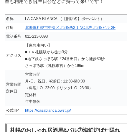
室も利用でき誕生日会などに持って来いです！
名称
LA CASA BLANCA （【旧店名】ボナパルト）
住所
北海道札幌市中央区北3条西2-1 NC北専北3条ビル 2F
電話番号
011-213-0898
【東急南向い】
■ＪＲ札幌駅から徒歩3分
アクセス
■地下鉄さっぽろ駅『24番出口』から徒歩30秒
さっぽろ駅（札幌市営）から196m
営業時間
月-日、祝日、祝前日: 11:30-翌0:00
営業時間
（料理L.O. 23:00 ドリンクL.O. 23:30）
定休日
定休日
年中無休
公式HP
https://casablanca.owst.jp/
札幌のおしゃれ居酒屋&バル⑦海鮮炉ばた隠れ