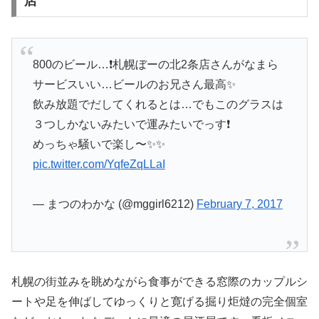
店
800のビール…❗️札幌ぼーの北2条店さんがなまら
サービスいい…ビールのお兄さん最高✨
飲み放題でだしてくれるとは…でもこのグラスは
３つしかないみたいで運みたいでっす❗️
めっちゃ騒いで楽し〜✨✨
pic.twitter.com/YqfeZqLLaI
— まつのわかな (@mggirl6212)
February 7, 2017
札幌の街並みを眺めながら食事ができる窓際のカップルシ
ートや足を伸ばしてゆっくりと寛げる掘り炬燵の完全個室