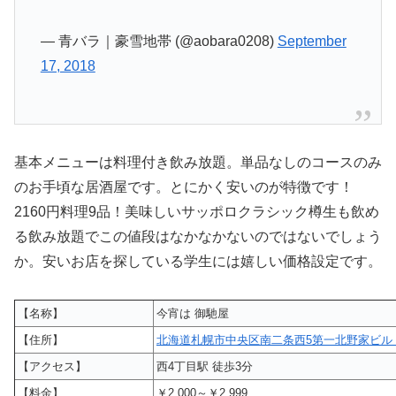
— 青バラ｜豪雪地帯 (@aobara0208)
September
17, 2018
基本メニューは料理付き飲み放題。単品なしのコースのみ
のお手頃な居酒屋です。とにかく安いのが特徴です！
2160円料理9品！美味しいサッポロクラシック樽生も飲め
る飲み放題でこの値段はなかなかないのではないでしょう
か。安いお店を探している学生には嬉しい価格設定です。
【名称】
今宵は 御馳屋
【住所】
北海道札幌市中央区南二条西5第一北野家ビル 
【アクセス】
西4丁目駅 徒歩3分
【料金】
￥2,000～￥2,999