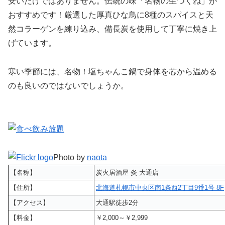
安いだけではありません。伝統の味「名物の生つくね」が
おすすめです！厳選した厚真ひな鳥に8種のスパイスと天
然コラーゲンを練り込み、備長炭を使用して丁寧に焼き上
げています。
寒い季節には、名物！塩ちゃんこ鍋で身体を芯から温める
のも良いのではないでしょうか。
Photo by
naota
【名称】
炭火居酒屋 炎 大通店
【住所】
北海道札幌市中央区南1条西2丁目9番1号 8F
【アクセス】
大通駅徒歩2分
【料金】
￥2,000～￥2,999