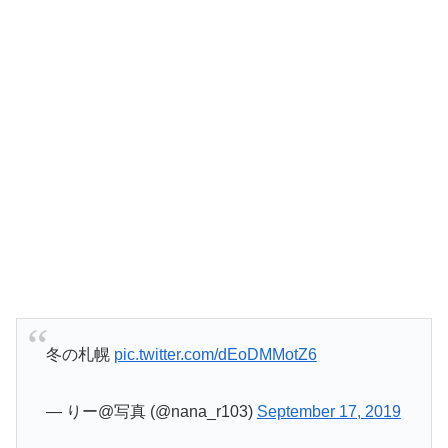
冬の札幌
pic.twitter.com/dEoDMMotZ6
— りー@写真 (@nana_r103)
September 17, 2019