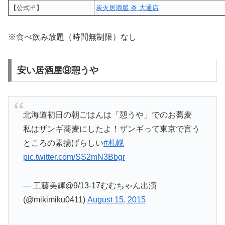
【公式㏋】
炭火居酒屋 炎 大通店
※食べ飲み放題（時間無制限）なし
安い居酒屋⑨憩うや
北海道初日の朝ごはんは「憩うや」でのお蕎麦
私はザンギ蕎麦にしたよ！ザンギって東京で言う
ところの素揚げらしい
#札幌
pic.twitter.com/SS2mN3Bbgr
— 工藤美輝@9/13-17むむちゃん出演
(@mikimiku0411)
August 15, 2015