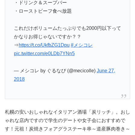
・ドリンク＆スープバー
・ローストビーフ食べ放題
これだけボリュームたっぷりでも2000円以下って
かなりお得じゃないですか？？
⇒
https://t.co/UkfbZG1Dpu
#メシコレ
pic.twitter.com/e0LDb7YNn5
— メシコレ by ぐるなび (@mecicolle)
June 27,
2018
札幌の安いおしゃれなイタリアン酒場「炭リッチ」。おし
ゃれな店内ですので学生のデートや女子会におすすめで
す！元祖！炭焼きフォアグラステーキ串～道産豚肉巻き～