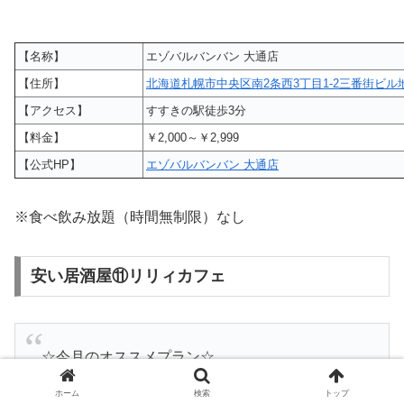
【名称】
エゾバルバンバン 大通店
【住所】
北海道札幌市中央区南2条西3丁目1-2三番街ビル
【アクセス】
すすきの駅徒歩3分
【料金】
￥2,000～￥2,999
【公式HP】
エゾバルバンバン 大通店
※食べ飲み放題（時間無制限）なし
安い居酒屋⑪リリィカフェ
☆今月のオススメプラン☆
#大人
#女子会
が2種類になりました！！
ホーム
検索
トップ