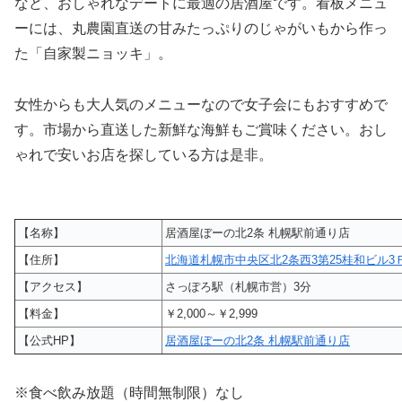
など、おしゃれなデートに最適の居酒屋です。看板メニュ
ーには、丸農園直送の甘みたっぷりのじゃがいもから作っ
た「自家製ニョッキ」。
女性からも大人気のメニューなので女子会にもおすすめで
す。市場から直送した新鮮な海鮮もご賞味ください。おし
ゃれで安いお店を探している方は是非。
【名称】
居酒屋ぼーの北2条 札幌駅前通り店
【住所】
北海道札幌市中央区北2条西3第25桂和ビル3
【アクセス】
さっぽろ駅（札幌市営）3分
【料金】
￥2,000～￥2,999
【公式HP】
居酒屋ぼーの北2条 札幌駅前通り店
※食べ飲み放題（時間無制限）なし