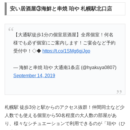
安い居酒屋③海鮮と串焼 珀や 札幌駅北口店
【大通駅徒歩1分の個室居酒屋】全席個室！何名
様でも必ず個室にご案内します！ご宴会など予約
受付中！◇◆
https://t.co/1SMg6gjJgo
— 海鮮と串焼 珀や 大通南1条店 (@hyakuya0807)
September 14, 2019
札幌駅 徒歩3分と駅からのアクセス抜群！仲間同士など少
人数でも使える個室から50名程度の大人数の部屋があ
り、様々なシチュエーションで利用できるのが「珀や（ひ