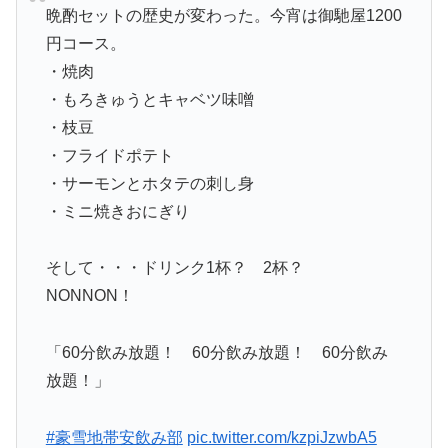
晩酌セットの歴史が変わった。今宵は御馳屋1200
円コース。
・焼肉
・もろきゅうとキャベツ味噌
・枝豆
・フライドポテト
・サーモンとホタテの刺し身
・ミニ焼きおにぎり
そして・・・ドリンク1杯？ 2杯？
NONNON！
「60分飲み放題！ 60分飲み放題！ 60分飲み
放題！」
#豪雪地帯安飲み部
pic.twitter.com/kzpiJzwbA5