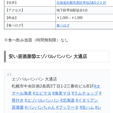
【住所】
北海道札幌市西区琴似2条5-2-3 1F
【アクセス】
地下鉄琴似駅徒歩1分
【料金】
￥1,000～￥1,999
【食べログ】
食べログ
※食べ飲み放題（時間無制限）なし
安い居酒屋⑩エゾバルバンバン 大通店
エゾバルバンバン 大通店
札幌市中央区南2条西3丁目1-2三番街ビルB1F
#オ
マール海老
#エビマヨ
#海老マヨ
#ラムチョップ
#
骨付き
#エゾバルバンバン
#北海道
#イタリアン
居酒屋
#バンバンちゃん
#ブッラータ
#生ハム
#レ