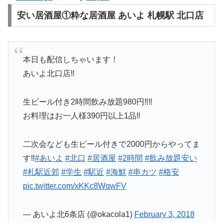
安い居酒屋①粋な居酒屋 あいよ 札幌駅 北口店
本日も配信しちゃいます！
あいよ北口店‼️
生ビール付き2時間飲み放題980円‼️‼️
お料理はお一人様390円以上1品‼️
二次会なども生ビール付きで2000円からやってま
す‼️
#あいよ
#北口
#居酒屋
#2時間
#飲み放題安い
#札駅近郊
#学生
#駅近
#海鮮
#串カツ
#格安
pic.twitter.com/xKKc8WqwFV
— あいよ北6条店 (@okacola1)
February 3, 2018