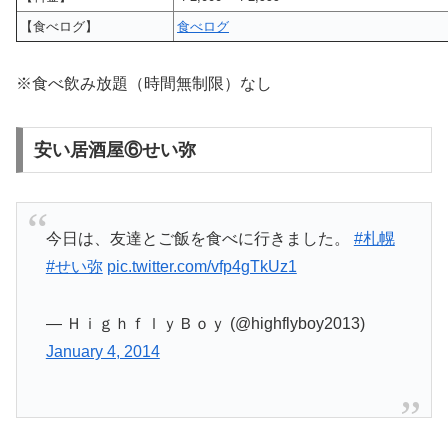
【食べログ】
食べログ
※食べ飲み放題（時間無制限）なし
安い居酒屋⑥せい弥
今日は、友達とご飯を食べに行きました。
#札幌
#せい弥
pic.twitter.com/vfp4gTkUz1
— ＨｉｇｈｆｌｙＢｏｙ (@highflyboy2013)
January 4, 2014