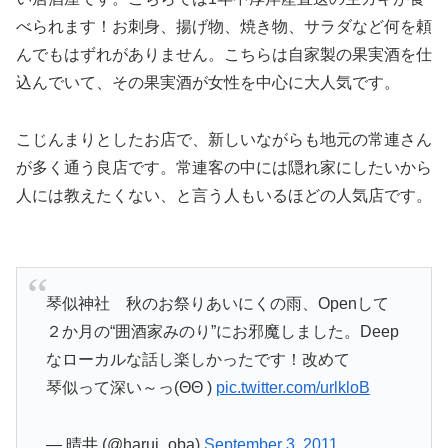
べられます！お刺身、揚げ物、焼き物、サラダなど何を頼
んでもはずれがありません。こちらは自家製の果実酒を仕
込んでいて、その果実酒が女性を中心に大人気です。
こじんまりとしたお店で、新しいながらも地元の常連さん
が多く通う良店です。常連客の中には隠れ家にしたいから
人には教えたくない、と言う人もいるほどの人気店です。
琴似神社 秋のお祭りあいにくの雨、Openして
２か月の“囲酒家みのり”にお邪魔しました。Deep
なローカルな話し楽しかったです！改めて
琴似って深い～っ(ΘΘ )
pic.twitter.com/urlkloB
— 晴井 (@harui_oba)
September 3, 2011