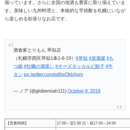
揃っています。さらに全国の地酒も豊富に取り揃えていま
す。美味しい九州料理と、本格的な芋焼酎を札幌にいなが
ら楽しめる欲張りなお店です。
酒食家とりもん 琴似店
（札幌市西区琴似1条1-6-19）
#琴似
#居酒屋
#も
つ鍋
#牡蠣の酒蒸し
#チーズタッカルビ餃子
#牛
タン
pic.twitter.com/pdNxOkbApm
— ノア (@globenoah111)
October 9, 2018
【営業時間】
17:00～翌1:00 日・祝17:00～24:00