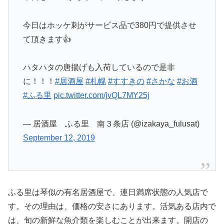
今日はホッケ刺がサービス品で380円で提供させ
て頂きます👍
ハタハタの唐揚げも入荷しているので是非
に！！！
#居酒屋
#札幌
#すすきの
#さかな
#お酒
#ふる里
pic.twitter.com/jvQL7MY25j
— 居酒屋 ふる里 南３条店 (@izakaya_fulusat)
September 12, 2019
ふる里は琴似の有名居酒屋で、連日満席状態の人気店で
す。その理由は、価格の安さにあります。活気ある店内で
は、旬の新鮮な魚介類を楽しむことが出来ます。開店の