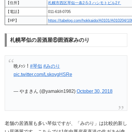
【住所】
札幌市西区琴似一条2-5-3 ハシモトビル2Ｆ
【電話】
011-618-0705
【HP】
https://tabelog.com/hokkaido/A0101/A010204/10
札幌琴似の居酒屋⑥囲酒家みのり
晩ﾒｯｼ！
#琴似
#みのり
pic.twitter.com/LskovgHSRe
— やまきん (@yamakin1982)
October 30, 2018
老舗の居酒屋も多い琴似ですが、「みのり」は比較的新し
い居酒屋です。こちらでは1年中厚岸産直送の生ガキが食