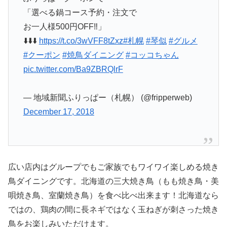
「選べる鍋コース予約・注文で
お一人様500円OFF‼」
⬇️⬇️⬇️
https://t.co/3wVFF8tZxz
#札幌
#琴似
#グルメ
#クーポン
#焼鳥ダイニング
#コッコちゃん
pic.twitter.com/Ba9ZBRQlrF
— 地域新聞ふりっぱー（札幌） (@fripperweb)
December 17, 2018
広い店内はグループでもご家族でもワイワイ楽しめる焼き
鳥ダイニングです。北海道の三大焼き鳥（もも焼き鳥・美
唄焼き鳥、室蘭焼き鳥）を食べ比べ出来ます！北海道なら
ではの、鶏肉の間に長ネギではなく玉ねぎが刺さった焼き
鳥をお楽しみいただけます。