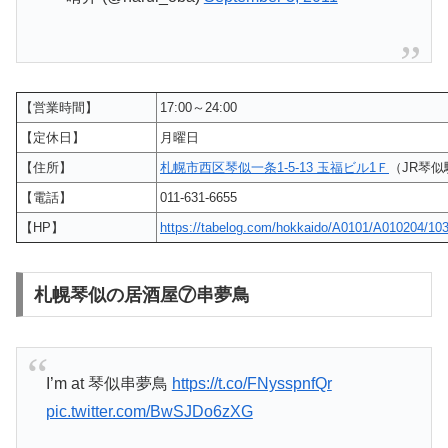
【営業時間】
17:00～24:00
【定休日】
月曜日
【住所】
札幌市西区琴似一条1-5-13 玉福ビル1Ｆ
（JR琴似
【電話】
011-631-6655
【HP】
https://tabelog.com/hokkaido/A0101/A010204/10
札幌琴似の居酒屋⑦串夢鳥
I’m at 琴似串夢鳥
https://t.co/FNysspnfQr
pic.twitter.com/BwSJDo6zXG