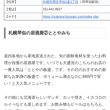
【住所】
札幌市西区琴似1条1丁目
（JR琴似駅前）
【電話】
011-641-9927
【ＨＰ】
https://izakaya-furusato.com/index.php
札幌琴似の居酒屋②ととやみち
道内各地から産地直送された、旬の新鮮食材を使ったお料
理が自慢の居酒屋です。いつでも大盛況のこちらのお店の
一番人気は「ととやの板盛」です。その日のおすすめの新
鮮なお刺身の板盛で、ボリューム満点なのに880円で安
い！と大人気メニューです。
その他にも北海道らしいザンギ、ホッケ焼き、イカゴロの
ルイべなども楽しめます。お飲み物もビールはもちろん、