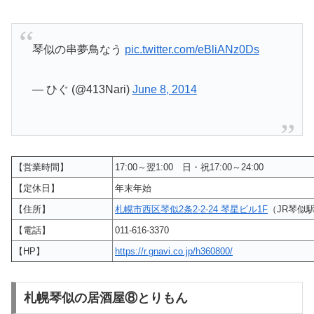
琴似の串夢鳥なう
pic.twitter.com/eBliANz0Ds
— ひぐ (@413Nari)
June 8, 2014
【営業時間】
17:00～翌1:00 日・祝17:00～24:00
【定休日】
年末年始
【住所】
札幌市西区琴似2条2-2-24 琴星ビル1F
（JR琴似
【電話】
011-616-3370
【HP】
https://r.gnavi.co.jp/h360800/
札幌琴似の居酒屋⑧とりもん