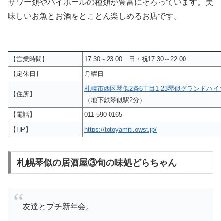
サワー類やハイボールの種類が豊富にそろっています。美
味しいお魚とお酒をとことん楽しめるお店です。
【営業時間】
17:30～23:00 日・祝17:30～22:00
【定休日】
月曜日
札幌市西区琴似2条6丁目1-23琴似グランドハイ
【住所】
（地下鉄琴似駅2分）
【電話】
011-590-0165
【HP】
https://totoyamiti.owst.jp/
札幌琴似の居酒屋③旬の味処どらちゃん
友達とプチ新年会。