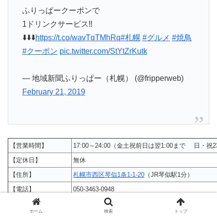
ふりっぱークーポンで
1ドリンクサービス‼
⬇️⬇️⬇️
https://t.co/wavTqTMhRq
#札幌
#グルメ
#焼鳥
#クーポン
pic.twitter.com/StYtZrKutk
— 地域新聞ふりっぱー（札幌） (@fripperweb)
February 21, 2019
【営業時間】
17:00～24:00（金土祝前日は翌1:00まで 日・祝2
【定休日】
無休
【住所】
札幌市西区琴似1条1-1-20
（JR琴似駅1分）
【電話】
050-3463-0948
【HP】
https://tabelog.com/hokkaido/A0101/A010204/1051
ホーム
検索
トップ