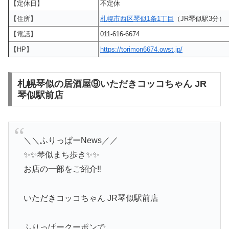
【定休日】
不定休
【住所】
札幌市西区琴似1条1丁目
（JR琴似駅3分）
【電話】
011-616-6674
【HP】
https://torimon6674.owst.jp/
札幌琴似の居酒屋⑨いただきコッコちゃん JR
琴似駅前店
＼＼ふりっぱーNews／／
✨✨琴似まち歩き✨✨
お店の一部をご紹介‼
いただきコッコちゃん JR琴似駅前店
ふりっぱークーポンで