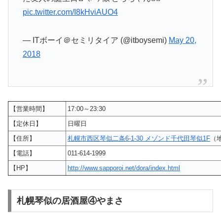
pic.twitter.com/I8kHviAUO4
— ITボーイ＠セミリタイア (@itboysemi)
May 20,
2018
【営業時間】
17:00～23:30
【定休日】
日曜日
【住所】
札幌市西区琴似二条6-1-30 メゾンド千代田琴似1F
（
【電話】
011-614-1999
【HP】
http://www.sapporoi.net/dora/index.html
札幌琴似の居酒屋④やまさ