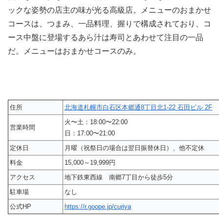
ックな姿勢の店主の味が光る高級店。メニューのおまかせ
コースは、つまみ、一品料理、握りで構成されており、コ
ース中盤に登場するあら汁は寿司とあわせて注目の一品
だ。メニューはおまかせコースのみ。
住所
北海道札幌市白石区本郷通8丁目北1-22 石田ビル 2F
火〜土：18:00〜22:00
営業時間
日：17:00〜21:00
定休日
月曜（祝祭日の場合は翌日振替休日）、他不定休
料金
15,000～19,999円
アクセス
地下鉄東西線 南郷7丁目から徒歩5分
駐車場
なし
公式HP
https://r.goope.jp/curiya