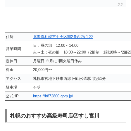
住所
北海道札幌市中央区南2条西25-1-22
日：昼の部 12:00～14:00
営業時間
火～土：夜の部 18:00～22:00（2部制 1部18時～/2部
定休日
月曜日 ※月に1回火曜日休み
料金
20,000円〜
アクセス
札幌市営地下鉄東西線 円山公園駅 徒歩1分
駐車場
不明
公式HP
https://h872800.gorp.jp/
札幌のおすすめ高級寿司店②すし宮川