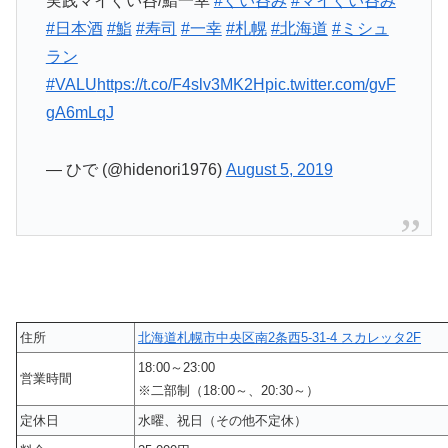
実践マイぐい呑/鮨一幸
#ぐい呑み
#マイぐい呑み
#日本酒
#鮨
#寿司
#一幸
#札幌
#北海道
#ミシュ
ラン
#VALU
https://t.co/F4slv3MK2H
pic.twitter.com/gvF
gA6mLqJ
— ひで (@hidenori1976)
August 5, 2019
住所
北海道札幌市中央区南2条西5-31-4 スカレッタ2F
18:00～23:00
営業時間
※二部制（18:00～、20:30～）
定休日
水曜、祝日（その他不定休）