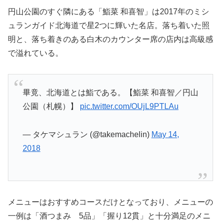
円山公園のすぐ隣にある「鮨菜 和喜智」は2017年のミシ
ュランガイド北海道で星2つに輝いた名店。落ち着いた照
明と、落ち着きのある白木のカウンター席の店内は高級感
で溢れている。
畢竟、北海道とは鮨である。【鮨菜 和喜智／円山
公園（札幌）】
pic.twitter.com/OUjL9PTLAu
— タケマシュラン (@takemachelin)
May 14,
2018
メニューはおすすめコースだけとなっており、メニューの
一例は「酒つまみ 5品」「握り12貫」と十分満足のメニ