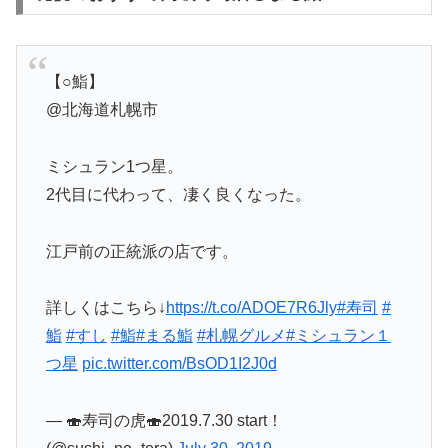
【○鮨】
@北海道札幌市
ミシュラン1つ星。
2代目に代わって、凄く良くなった。
江戸前の正統派の店です。
詳しくはこちら↓
https://t.co/ADOE7R6Jly
#寿司
#
鮨
#すし
#鮨
#まる鮨
#札幌グルメ
#ミシュラン１
つ星
pic.twitter.com/BsOD1I2J0d
— 🍣寿司の虎🍣2019.7.30 start！