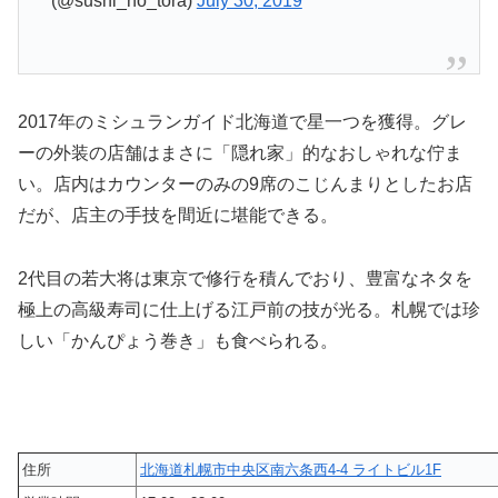
(@sushi_no_tora)
July 30, 2019
2017年のミシュランガイド北海道で星一つを獲得。グレ
ーの外装の店舗はまさに「隠れ家」的なおしゃれな佇ま
い。店内はカウンターのみの9席のこじんまりとしたお店
だが、店主の手技を間近に堪能できる。
2代目の若大将は東京で修行を積んでおり、豊富なネタを
極上の高級寿司に仕上げる江戸前の技が光る。札幌では珍
しい「かんぴょう巻き」も食べられる。
住所
北海道札幌市中央区南六条西4-4 ライトビル1F