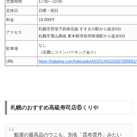
営業時間
17:00～23:00
定休日
日曜・祝日
料金
19,000円
札幌市営地下鉄南北線 すすきの駅から徒歩5分
アクセス
札幌市電山鼻線 東本願寺前停留場駅から徒歩5分
なし
駐車場
（近隣にコインパーキングあり）
URL
https://tabelog.com/hokkaido/A0101/A010103/1000041/
札幌のおすすめ高級寿司店⑥くりや
鮨屋の最高品のウニも、別名「昆布雲丹」みたい