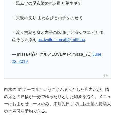
・黒ムツの昆布締めポン酢と芽ネギで
・真鯛の炙り 山わさびと柚子をのせて
・渡り蟹剥き身と内子の塩漬け 北海シマエビと道
産そら豆添え
pic.twitter.com/j9Qim6l9aa
— missa✈︎旅とグルメLOVE❤︎ (@missa_71)
June
22, 2019
白木の8席テーブルというこじんまりとした店内だが、隣
の席との席幅が十分でゆったりとした印象を抱く。メニュ
ーはおまかせコースのみ。来店先日までにお土産の特製太
巻き寿司を予約できる。