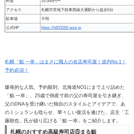
料金
25,000円〜
アクセス
札幌市営地下鉄東西線大通駅から徒歩5分
駐車場
不明
公式HP
https://h833200.gorp.jp
札幌「鮨 一幸」はまさに職人の名店寿司屋！道内No.1！
予約必須！
爆発的な人気、予約殺到、北海道NO1にまで上り詰めた
「鮨 一幸」、25歳で倒産寸前の父の寿司屋を引き継ぎ、
父のDNAを受け継いだ独自のスタイルとアイデアで、あ
のミシュランも唸らせ、華々しい復活を遂げた、店主「工
藤順也」氏が繰り広げる「鮨 一幸」をご紹介します。
札幌のおすすめ高級寿司店⑤まる鮨