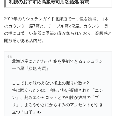
札幌のおすすめ高級寿司店③鮨処 有馬
2017年のミシュランガイド北海道で一つ星を獲得。白木
のカウンター席7席と、テーブル席が2席。カウンター奥
の棚には美しい花器に季節の花が飾られており、高級感と
開放感がある店内だ。
北海道産にこだわった鮨を堪能できるミシュラン
一つ星『鮨処 有馬』
ここでしか味わえない極上の握りの数々?
特に際立ったのは、旨味と脂が凝縮された「ニシ
ン」、刻みエシャロットとの相性が抜群の「ブ
リ」、まろやかさにからすみのアクセントが引き
立つ「白子」🍣