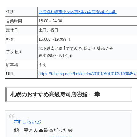
住所
北海道札幌市中央区南3条西4 南3西4ビル4F
営業時間
18:00～24:00
定休日
土日、祝日
料金
15,000〜19,999円
地下鉄南北線 ｢すすきの｣駅より 徒歩７分
アクセス
狸小路駅から121m
駐車場
不明
URL
https://tabelog.com/hokkaido/A0101/A010102/1000457/
札幌のおすすめ高級寿司店④鮨 一幸
#すしらいぶ
鮨一幸さん🍣最高だった😁