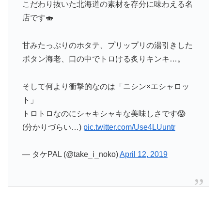
こだわり抜いた北海道の素材を存分に味わえる名
店です🍣
甘みたっぷりのホタテ、プリップリの湯引きした
ボタン海老、口の中でトロける炙りキンキ…。
そして何より衝撃的なのは「ニシン×エシャロッ
ト」
トロトロなのにシャキシャキな美味しさです😱
(分かりづらい…)
pic.twitter.com/Use4LUuntr
— タケPAL (@take_i_noko)
April 12, 2019