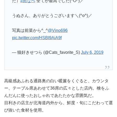
た）
#田なべ
全てが最高でした(^O^)／
うぬさん、ありがとうございます＼(^o^)／
写真は前菜から^_^
@Vino696
pic.twitter.com/HSBI9AiA9f
— 猫好きせつら (@Cats_favorite_S)
July 6, 2019
高級感あふれる通路奥の白い暖簾をくぐると、カウンタ
ー、テーブル席あわせて36席の広々とした店内。檜をふ
んだんに使ったおしゃれであたたかな雰囲気だ。
目利きの店主が北海道内外から、鮮度・旬にこだわって選
び抜いた食材を使用。