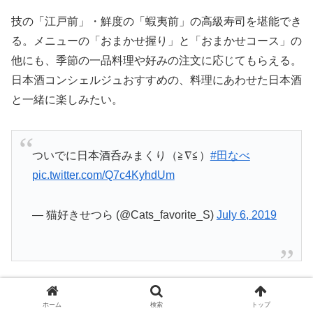
技の「江戸前」・鮮度の「蝦夷前」の高級寿司を堪能でき
る。メニューの「おまかせ握り」と「おまかせコース」の
他にも、季節の一品料理や好みの注文に応じてもらえる。
日本酒コンシェルジュおすすめの、料理にあわせた日本酒
と一緒に楽しみたい。
ついでに日本酒呑みまくり（≧∇≦）
#田なべ
pic.twitter.com/Q7c4KyhdUm
— 猫好きせつら (@Cats_favorite_S)
July 6, 2019
ホーム
検索
トップ