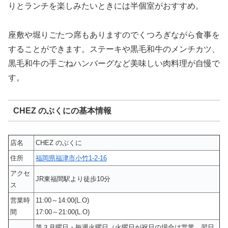
りとランチを楽しみたいときには半個室がおすすめ。
座敷や堀りごたつ席もありますのでくつろぎながら食事を
することができます。ステーキや黒毛和牛のメンチカツ、
黒毛和牛の手ごねハンバーグなど美味しい肉料理が自慢で
す。
CHEZ のぶくにの基本情報
店名
CHEZ のぶくに
住所
福岡県福津市小竹1-2-16
アクセ
JR東福間駅より徒歩10分
ス
営業時
11:00～14:00(L.O)
間
17:00～21:00(L.O)
第３月曜日・毎週火曜日（火曜日が祝日の場合は営業。翌日