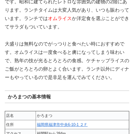
です。昭和に建てられたレトロな雰囲気の建物の2階にあ
ります。ランチタイムは大変人気があり、いつも賑わって
います。ランチでは
オムライス
か洋定食を選ぶことができ
てサラダもついています。
大盛りは無料なのでがっつりと食べたい時におすすめで
す。オムライスは一度食べると虜になってしまう味わい
で、熟年の技が光るとろとろの食感。ケチャップライスの
ご飯がとろとろの卵とよく合います。ランチ以外にディナ
ーもやっているので是非足を運んでみてください。
かろまつの基本情報
店名
かろまつ
住所
福岡県福津市中央6-10-1 ２Ｆ
アクセス
福間駅から284m