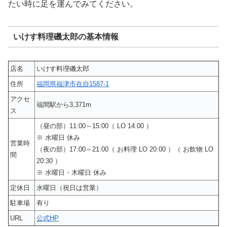
たい時に足を運んでみてください。
いけす料理磯太郎の基本情報
店名
いけす料理磯太郎
住所
福岡県福津市在自1587-1
アクセ
福間駅から3,371m
ス
（昼の部）11:00～15:00（ LO 14:00 ）
※ 水曜日 休み
営業時
（夜の部）17:00～21:00（ お料理 LO 20:00 ）（ お飲物 LO
間
20:30 ）
※ 水曜日・木曜日 休み
定休日
水曜日（祝日は営業）
駐車場
有り
URL
公式HP