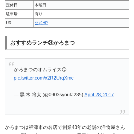
定休日
木曜日
駐車場
有り
URL
公式HP
おすすめランチ③かろまつ
かろまつのオムライス😏
pic.twitter.com/x2R2UrqXmc
— 黒 木 将太 (@0903syouta235)
April 28, 2017
かろまつは福津市の名店で創業43年の老舗の洋食屋さん