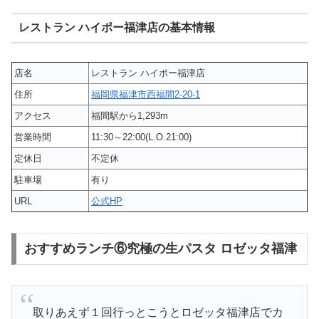
レストラン ハイポー福津店の基本情報
店名
レストラン ハイポー福津店
住所
福岡県福津市西福間2-20-1
アクセス
福間駅から1,293m
営業時間
11:30～22:00(L.O.21:00)
定休日
不定休
駐車場
有り
URL
公式HP
おすすめランチ⑥究極の生パスタ ロゼッタ福津
取りあえず１回行っとこうとロゼッタ福津店でカ