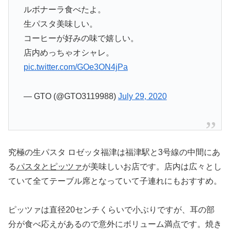
ルボナーラ食べたよ。
生パスタ美味しい。
コーヒーが好みの味で嬉しい。
店内めっちゃオシャレ。
pic.twitter.com/GOe3ON4jPa
— GTO (@GTO3119988)
July 29, 2020
究極の生パスタ ロゼッタ福津は福津駅と3号線の中間にあ
る
パスタとピッツァ
が美味しいお店です。店内は広々とし
ていて全てテーブル席となっていて子連れにもおすすめ。
ピッツァは直径20センチくらいで小ぶりですが、耳の部
分が食べ応えがあるので意外にボリューム満点です。焼き