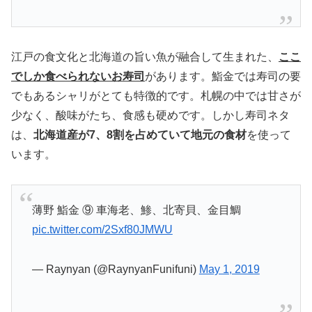
江戸の食文化と北海道の旨い魚が融合して生まれた、
ここ
でしか食べられないお寿司
があります。鮨金では寿司の要
でもあるシャリがとても特徴的です。札幌の中では甘さが
少なく、酸味がたち、食感も硬めです。しかし寿司ネタ
は、
北海道産が7、8割を占めていて地元の食材
を使って
います。
薄野 鮨金 ⑨ 車海老、鯵、北寄貝、金目鯛
pic.twitter.com/2Sxf80JMWU
— Raynyan (@RaynyanFunifuni)
May 1, 2019