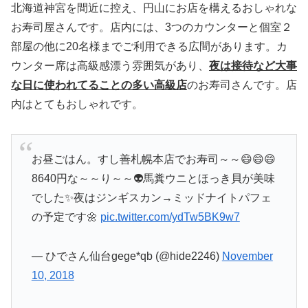
北海道神宮を間近に控え、円山にお店を構えるおしゃれな
お寿司屋さんです。店内には、3つのカウンターと個室２
部屋の他に20名様までご利用できる広間があります。カ
ウンター席は高級感漂う雰囲気があり、
夜は接待など大事
な日に使われてることの多い高級店
のお寿司さんです。店
内はとてもおしゃれです。
お昼ごはん。すし善札幌本店でお寿司～～😄😄😄
8640円な～～り～～👽馬糞ウニとほっき貝が美味
でした✨夜はジンギスカン→ミッドナイトパフェ
の予定です🌼
pic.twitter.com/ydTw5BK9w7
— ひでさん仙台gege*qb (@hide2246)
November
10, 2018