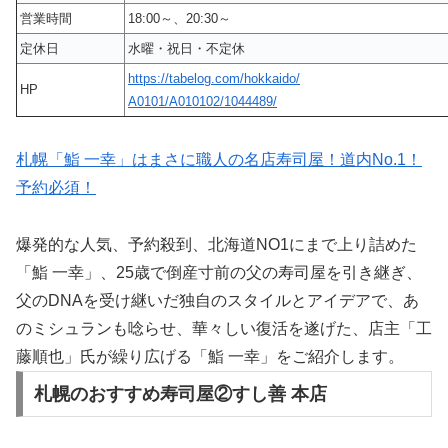
営業時間
18:00～、20:30～
定休日
水曜・祝日・不定休
https://tabelog.com/hokkaido/
HP
A0101/A010102/1044489/
札幌「鮨 一幸」はまさに職人の名店寿司屋！道内No.1！
予約必須！
爆発的な人気、予約殺到、北海道NO1にまで上り詰めた
「鮨 一幸」、25歳で倒産寸前の父の寿司屋を引き継ぎ、
父のDNAを受け継いだ独自のスタイルとアイデアで、あ
のミシュランも唸らせ、華々しい復活を遂げた、店主「工
藤順也」氏が繰り広げる「鮨 一幸」をご紹介します。
札幌のおすすめ寿司屋②すし善 本店