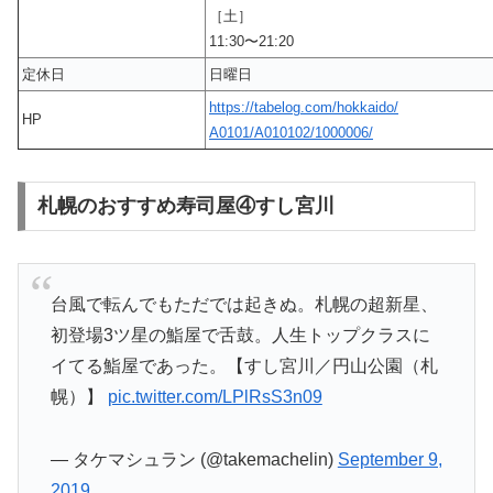
［土］
11:30〜21:20
定休日
日曜日
https://tabelog.com/hokkaido/
HP
A0101/A010102/1000006/
札幌のおすすめ寿司屋④すし宮川
台風で転んでもただでは起きぬ。札幌の超新星、
初登場3ツ星の鮨屋で舌鼓。人生トップクラスに
イてる鮨屋であった。【すし宮川／円山公園（札
幌）】
pic.twitter.com/LPlRsS3n09
— タケマシュラン (@takemachelin)
September 9,
2019