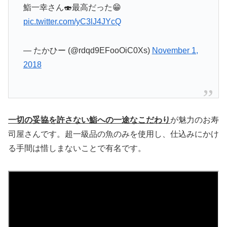
鮨一幸さん🍣最高だった😁
pic.twitter.com/yC3lJ4JYcQ
— たかひー (@rdqd9EFooOiC0Xs)
November 1,
2018
一切の妥協を許さない鮨への一途なこだわり
が魅力のお寿
司屋さんです。超一級品の魚のみを使用し、仕込みにかけ
る手間は惜しまないことで有名です。