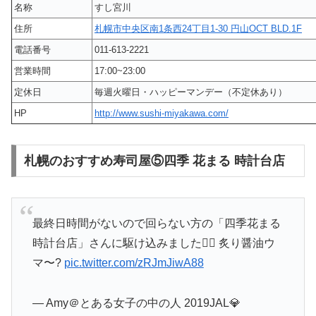
名称
すし宮川
住所
札幌市中央区南1条西24丁目1-30 円山OCT BLD.1F
電話番号
011-613-2221
営業時間
17:00~23:00
定休日
毎週火曜日・ハッピーマンデー（不定休あり）
HP
http://www.sushi-miyakawa.com/
札幌のおすすめ寿司屋⑤四季 花まる 時計台店
最終日時間がないので回らない方の「四季花まる
時計台店」さんに駆け込みました🏃‍♀️ 炙り醤油ウ
マ〜?
pic.twitter.com/zRJmJiwA88
— Amy＠とある女子の中の人 2019JAL💎