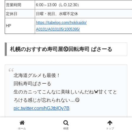
営業時間
6:00～13:00（L.O.12:30）
定休日
日曜・祝日、水曜不定休
https://tabelog.com/hokkaido/
HP
A0101/A010105/1005395/
札幌のおすすめ寿司屋⑩回転寿司 ぱさーる
北海道グルメも最後！
回転寿司ぱさーる
生のカニってこんなに美味しいんだね🦀甘くてと
ろける感じが忘れられない…😋
pic.twitter.com/hGJtbIQv7B
— karakaraka (@karakaraka17)
July 24, 2019
ホーム
検索
トップ