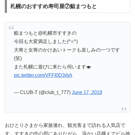
札幌のおすすめ寿司屋⑦鮨まつもと
鮨まつもと@札幌市すすきの
今回も大変満足しました(^○^)
大将と女将のかけあいトークも楽しみの一つです
(笑)
また札幌に遊びに来たら伺います🍣
pic.twitter.com/VFFI0D3rbA
— CLUB-T (@club_t_777)
June 17, 2019
おひとりさまから家族連れ、観光客まで訪れる人気店で
す。すすきの中心部にありながら、温かい店構えでビル地