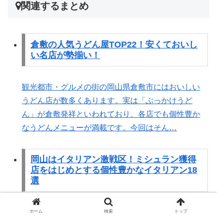
関連するまとめ
倉敷の人気うどん屋TOP22！安くておいし
い名店が勢揃い！
観光都市・グルメの街の岡山県倉敷市にはおいしい
うどん店が数多くあります。実は「ぶっかけうど
ん」が倉敷発祥といわれており、各店でも個性豊か
なうどんメニューが満載です。今回はそん…
岡山はイタリアン激戦区！ミシュラン獲得
店をはじめとする個性豊かなイタリアン18
選
岡山県にはこだわりのイタリアンを提供してくれる
ホーム
検索
トップ