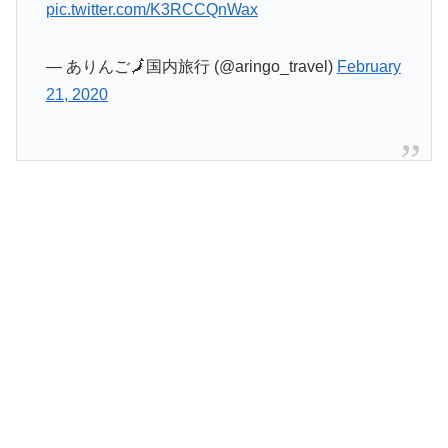
pic.twitter.com/K3RCCQnWax
— ありんご🗾国内旅行 (@aringo_travel)
February
21, 2020