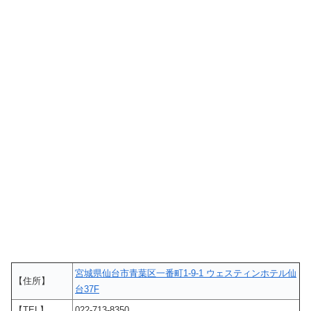
宮城県仙台市青葉区一番町1-9-1 ウェスティンホテル仙
【住所】
台37F
【TEL】
022-713-8350