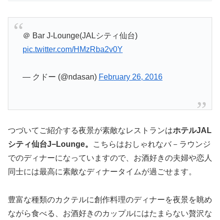
＠ Bar J-Lounge(JALシティ仙台)
pic.twitter.com/HMzRba2v0Y
— クドー (@ndasan)
February 26, 2016
つづいてご紹介する夜景が素敵なレストランは
ホテルJAL
シティ仙台J−Lounge。
こちらはおしゃれなバ－ラウンジ
でのディナーになっていますので、お酒好きの夫婦や恋人
同士には最高に素敵なディナータイムが過ごせます。
豊富な種類のカクテルに創作料理のディナーを夜景を眺め
ながら食べる、お酒好きのカップルにはたまらない贅沢な