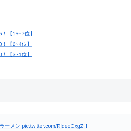
！【15~7位】
！【6~4位】
！【3~1位】
！
#ラーメン
pic.twitter.com/RlqeoOxgZH