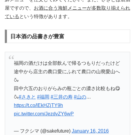
屋ですので、
お酒に合う海鮮メニューが多数取り揃えられ
ている
という特徴があります。
日本酒の品書きが豊富
福岡の酒だけは全部飲んで帰るつもりだったけど
途中から店主の農口愛にふれて農口の山廃愛山へ
🍶
田中六五のおりがらみの瓶ごとの濃さ比較もね😋
🍶
#さきと
#福岡
#三井の寿
#山の
…
https://t.co/lEkHZjTY9h
pic.twitter.com/JezdvZY6wP
— フクシマ (@sakefuture)
January 16, 2016