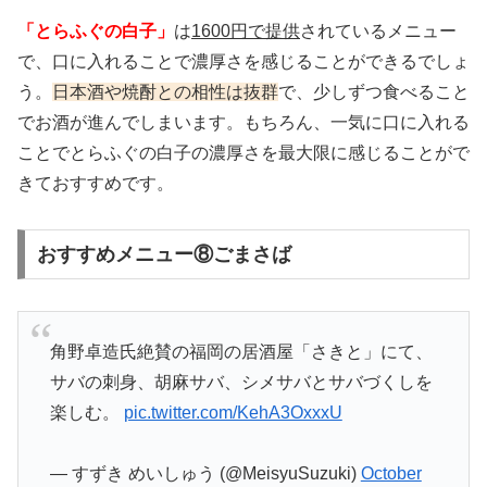
「とらふぐの白子」
は
1600円で提供
されているメニュー
で、口に入れることで濃厚さを感じることができるでしょ
う。
日本酒や焼酎との相性は抜群
で、少しずつ食べること
でお酒が進んでしまいます。もちろん、一気に口に入れる
ことでとらふぐの白子の濃厚さを最大限に感じることがで
きておすすめです。
おすすめメニュー⑧ごまさば
角野卓造氏絶賛の福岡の居酒屋「さきと」にて、
サバの刺身、胡麻サバ、シメサバとサバづくしを
楽しむ。
pic.twitter.com/KehA3OxxxU
— すずき めいしゅう (@MeisyuSuzuki)
October