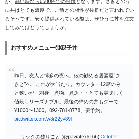
が、
高い時なら6500円での提供
となります。さきとのう
に丼はとても濃厚で、ご飯との相性が抜群だと言われてい
るそうです。安く提供されている際は、ぜひうに丼を注文
してみてはどうでしょうか。
おすすめメニュー⑩親子丼
昨日、友人と博多の夜へ。彼の勧める居酒屋”さ
きと”へ、これが大当たり。カウンター12席のみ
と狭いが、刺身、煮物、煮魚・・とても美味しく
値段もリーズナブル。最後の締めの丼もグーで
¥1000〜1300。092-781-8778、要予約。
pic.twitter.com/w8r22yv89l
— リックの独りごと (@pavialex6166)
October