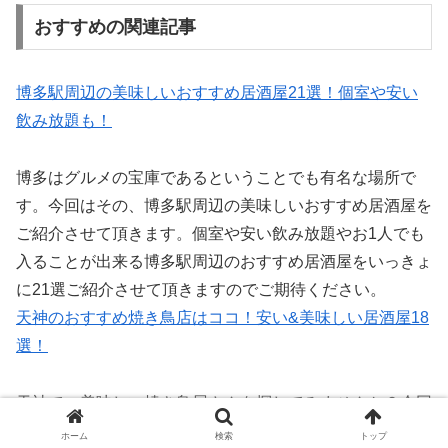
おすすめの関連記事
博多駅周辺の美味しいおすすめ居酒屋21選！個室や安い
飲み放題も！
博多はグルメの宝庫であるということでも有名な場所で
す。今回はその、博多駅周辺の美味しいおすすめ居酒屋を
ご紹介させて頂きます。個室や安い飲み放題やお1人でも
入ることが出来る博多駅周辺のおすすめ居酒屋をいっきょ
に21選ご紹介させて頂きますのでご期待ください。
天神のおすすめ焼き鳥店はココ！安い&美味しい居酒屋18
選！
天神で、美味しい焼き鳥屋さんを探してみませんか？今回
の記事では、焼き鳥の激戦区でもある天神のおすすめ居酒
ホーム
検索
トップ