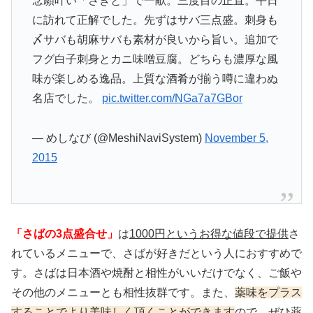
念願叶い「さきと」で一献。三度目の正直。平日
に訪れて正解でした。先ずはサバ三点盛。刺身も
〆サバも胡麻サバも素材が良いから旨い。追加で
フグ白子刺身とカニ味噌豆腐。どちらも濃厚な風
味が楽しめる逸品。上質な酒肴が揃う噂に違わぬ
名店でした。
pic.twitter.com/NGa7a7GBor
— めしなび (@MeshiNaviSystem)
November 5,
2015
「さばの3点盛合せ」
は
1000円というお得な値段で提供
さ
れているメニューで、さばが好きだという人におすすめで
す。さばは日本酒や焼酎と相性がいいだけでなく、ご飯や
その他のメニューとも相性抜群です。また、
薬味をプラス
することでより美味しく頂くことができます
ので、ぜひ薬