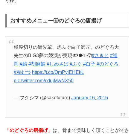
うか。
おすすめメニュー⑥のどぐろの唐揚げ
極厚切りの鯖先輩、虎ふぐ白子師匠、のどぐろ大
先生のBIG3夢の競演が実現🐟🐡✨😋
#さきと
#福
岡
#鯖
#胡麻鯖
#しめさば
#ふぐ
#白子
#のどぐろ
#赤むつ
https://t.co/QmPylEHEkL
pic.twitter.com/cdujMwNX50
— フクシマ (@sakefuture)
January 16, 2016
「のどぐろの唐揚げ」
は、骨まで美味しく頂くことができ