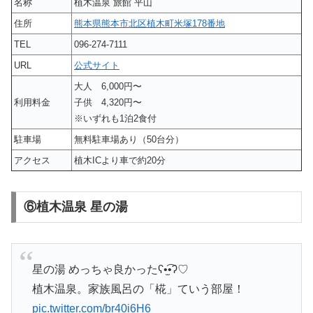
名称
植木温泉 旅館 平山
住所
熊本県熊本市北区植木町米塚178番地
TEL
096-274-7111
URL
公式サイト
大人 6,000円〜
利用料金
子供 4,320円〜
※いずれも1泊2食付
駐車場
無料駐車場あり（50台分）
アクセス
植木ICより車で約20分
⑥植木温泉 星の湯
星の湯 めっちゃ良かったʕ•̫͡•ʔ♡
植木温泉。家族風呂の「椛」ていう部屋！
pic.twitter.com/br40i6H6