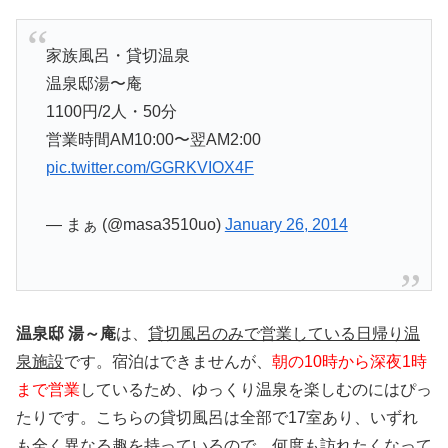
家族風呂・貸切温泉
温泉邸湯〜庵
1100円/2人・50分
営業時間AM10:00〜翌AM2:00
pic.twitter.com/GGRKVIOX4F
— まぁ (@masa3510uo)
January 26, 2014
温泉邸 湯～庵
は、
貸切風呂のみで営業している日帰り温
泉施設
です。宿泊はできませんが、
朝の10時から深夜1時
まで営業
しているため、ゆっくり温泉を楽しむのにはぴっ
たりです。こちらの貸切風呂は全部で17室あり、いずれ
も全く異なる趣を持っているので、何度も訪れたくなって