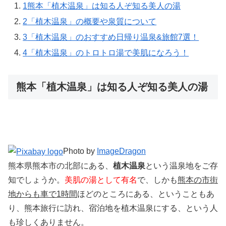
1
熊本「植木温泉」は知る人ぞ知る美人の湯
2
「植木温泉」の概要や泉質について
3
「植木温泉」のおすすめ日帰り温泉&旅館7選！
4
「植木温泉」のトロトロ湯で美肌になろう！
熊本「植木温泉」は知る人ぞ知る美人の湯
Photo by
ImageDragon
熊本県熊本市の北部にある、
植木温泉
という温泉地をご存
知でしょうか。
美肌の湯として有名
で、しかも
熊本の市街
地からも車で1時間
ほどのところにある、ということもあ
り、熊本旅行に訪れ、宿泊地を植木温泉にする、という人
も珍しくありません。