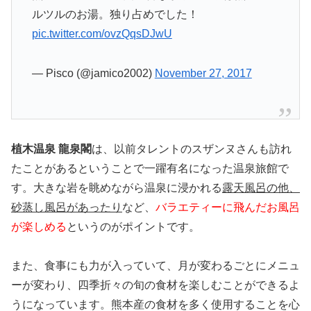
ルツルのお湯。独り占めでした！
pic.twitter.com/ovzQqsDJwU
— Pisco (@jamico2002)
November 27, 2017
植木温泉 龍泉閣
は、以前タレントのスザンヌさんも訪れ
たことがあるということで一躍有名になった温泉旅館で
す。大きな岩を眺めながら温泉に浸かれる
露天風呂の他、
砂蒸し風呂があったり
など、
バラエティーに飛んだお風呂
が楽しめる
というのがポイントです。
また、食事にも力が入っていて、月が変わるごとにメニュ
ーが変わり、四季折々の旬の食材を楽しむことができるよ
うになっています。熊本産の食材を多く使用することを心