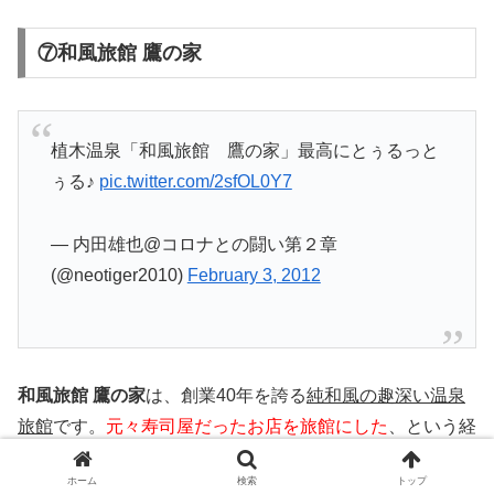
⑦和風旅館 鷹の家
植木温泉「和風旅館 鷹の家」最高にとぅるっと
ぅる♪
pic.twitter.com/2sfOL0Y7
— 内田雄也@コロナとの闘い第２章
(@neotiger2010)
February 3, 2012
和風旅館 鷹の家
は、創業40年を誇る
純和風の趣深い温泉
旅館
です。
元々寿司屋だったお店を旅館にした
、という経
緯もあり、こちらの温泉施設では何よりもまず食事の美味
ホーム
検索
トップ
しさが強い魅力です。中でも新鮮な魚介を使用した懐石料