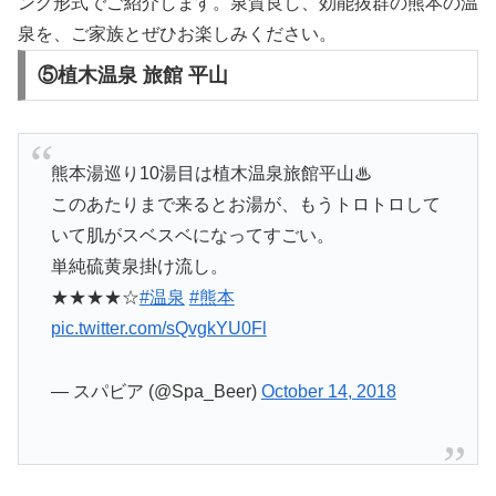
ング形式でご紹介します。泉質良し、効能抜群の熊本の温
泉を、ご家族とぜひお楽しみください。
⑤植木温泉 旅館 平山
熊本湯巡り10湯目は植木温泉旅館平山♨
このあたりまで来るとお湯が、もうトロトロして
いて肌がスベスベになってすごい。
単純硫黄泉掛け流し。
★★★★☆
#温泉
#熊本
pic.twitter.com/sQvgkYU0Fl
— スパビア (@Spa_Beer)
October 14, 2018