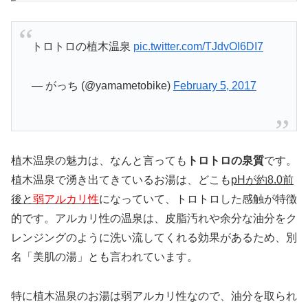
トロトロの植木温泉
pic.twitter.com/TJdvOI6DI7
— がっち (@yamametobike)
February 5, 2017
植木温泉の魅力は、なんと言っても
トロトロの泉質
です。
植木温泉で湧き出てきているお湯は、どこも
pHが約8.0前
後と
弱アルカリ性
になっていて、トロトロした感触が特徴
的です。アルカリ性の温泉は、皮脂汚れや余分な油分をク
レンジングのように洗い流してくれる効果があるため、別
名「美肌の湯」とも言われています。
特に植木温泉のお湯は弱アルカリ性なので、油分を取られ