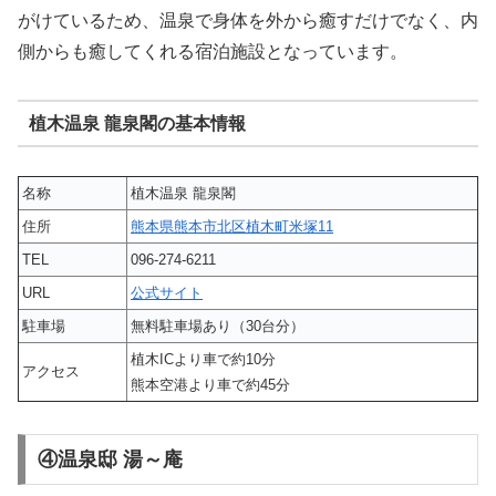
がけているため、温泉で身体を外から癒すだけでなく、内
側からも癒してくれる宿泊施設となっています。
植木温泉 龍泉閣の基本情報
名称
植木温泉 龍泉閣
住所
熊本県熊本市北区植木町米塚11
TEL
096-274-6211
URL
公式サイト
駐車場
無料駐車場あり（30台分）
植木ICより車で約10分
アクセス
熊本空港より車で約45分
④温泉邸 湯～庵