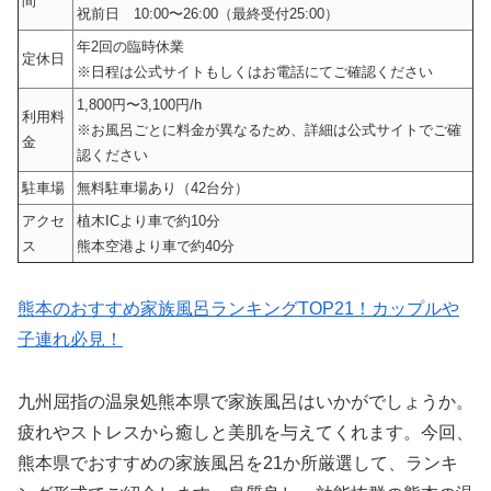
間
祝前日 10:00〜26:00（最終受付25:00）
年2回の臨時休業
定休日
※日程は公式サイトもしくはお電話にてご確認ください
1,800円〜3,100円/h
利用料
※お風呂ごとに料金が異なるため、詳細は公式サイトでご確
金
認ください
駐車場
無料駐車場あり（42台分）
アクセ
植木ICより車で約10分
ス
熊本空港より車で約40分
熊本のおすすめ家族風呂ランキングTOP21！カップルや
子連れ必見！
九州屈指の温泉処熊本県で家族風呂はいかがでしょうか。
疲れやストレスから癒しと美肌を与えてくれます。今回、
熊本県でおすすめの家族風呂を21か所厳選して、ランキ