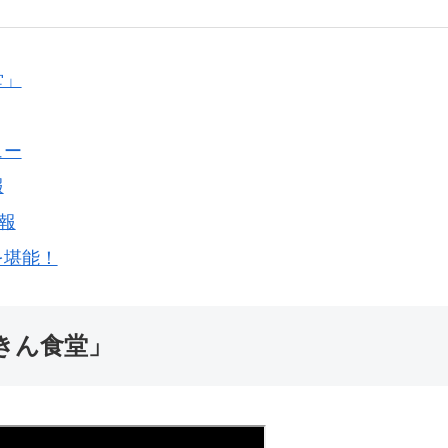
堂」
ュー
報
報
を堪能！
きん食堂」