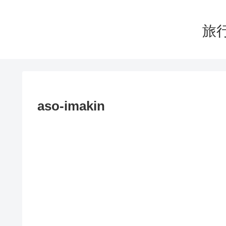
旅行
aso-imakin