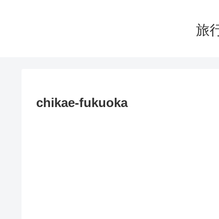
旅行
chikae-fukuoka