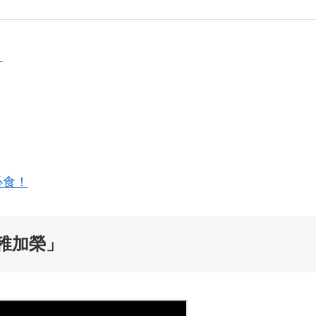
」
必食！
稚加榮」