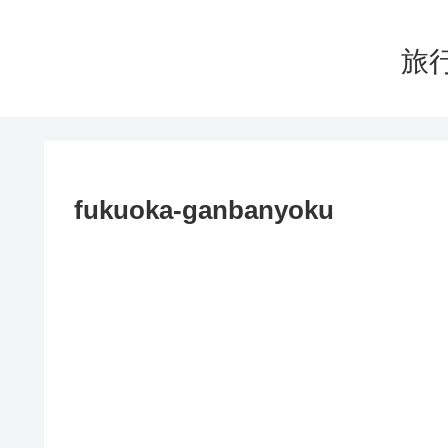
旅行
fukuoka-ganbanyoku