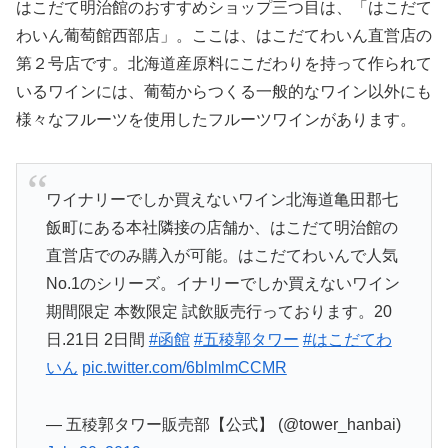
はこだて明治館のおすすめショップ三つ目は、「はこだて
わいん葡萄館西部店」。ここは、はこだてわいん直営店の
第２号店です。北海道産原料にこだわりを持って作られて
いるワインには、葡萄からつくる一般的なワイン以外にも
様々なフルーツを使用したフルーツワインがあります。
ワイナリーでしか買えないワイン北海道亀田郡七
飯町にある本社隣接の店舗か、はこだて明治館の
直営店でのみ購入が可能。はこだてわいんで人気
No.1のシリーズ。イナリーでしか買えないワイン
期間限定 本数限定 試飲販売行っております。20
日.21日 2日間
#函館
#五稜郭タワー
#はこだてわ
いん
pic.twitter.com/6blmlmCCMR
— 五稜郭タワー販売部【公式】 (@tower_hanbai)