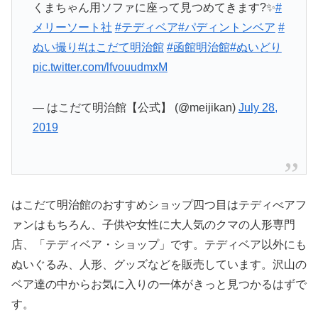
くまちゃん用ソファに座って見つめてきます?✨
#
メリーソート社
#テディベア
#パディントンベア
#
ぬい撮り
#はこだて明治館
#函館明治館
#ぬいどり
pic.twitter.com/lfvouudmxM
— はこだて明治館【公式】 (@meijikan)
July 28,
2019
はこだて明治館のおすすめショップ四つ目はテディべアフ
ァンはもちろん、子供や女性に大人気のクマの人形専門
店、「テディベア・ショップ」です。テディベア以外にも
ぬいぐるみ、人形、グッズなどを販売しています。沢山の
ベア達の中からお気に入りの一体がきっと見つかるはずで
す。