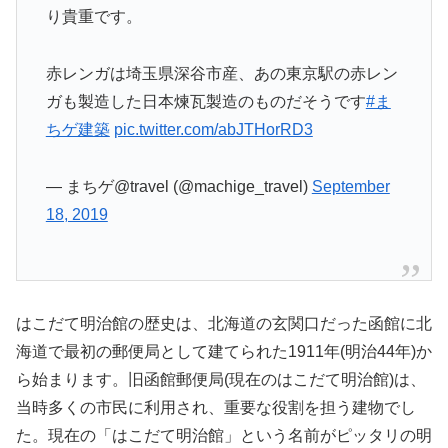
り貴重です。
赤レンガは埼玉県深谷市産、あの東京駅の赤レン
ガも製造した日本煉瓦製造のものだそうです
#ま
ちゲ建築
pic.twitter.com/abJTHorRD3
— まちゲ@travel (@machige_travel)
September
18, 2019
はこだて明治館の歴史は、北海道の玄関口だった函館に北
海道で最初の郵便局として建てられた1911年(明治44年)か
ら始まります。旧函館郵便局(現在のはこだて明治館)は、
当時多くの市民に利用され、重要な役割を担う建物でし
た。現在の「はこだて明治館」という名前がピッタリの明