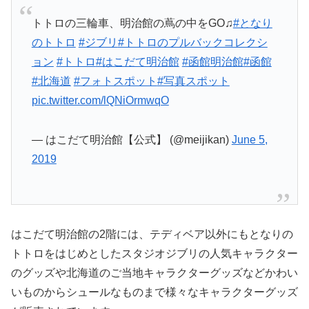
トトロの三輪車、明治館の蔦の中をGO♫
#となり
のトトロ
#ジブリ
#トトロのプルバックコレクシ
ョン
#トトロ
#はこだて明治館
#函館明治館
#函館
#北海道
#フォトスポット
#写真スポット
pic.twitter.com/lQNiOrmwqO
— はこだて明治館【公式】 (@meijikan)
June 5,
2019
はこだて明治館の2階には、テディベア以外にもとなりの
トトロをはじめとしたスタジオジブリの人気キャラクター
のグッズや北海道のご当地キャラクターグッズなどかわい
いものからシュールなものまで様々なキャラクターグッズ