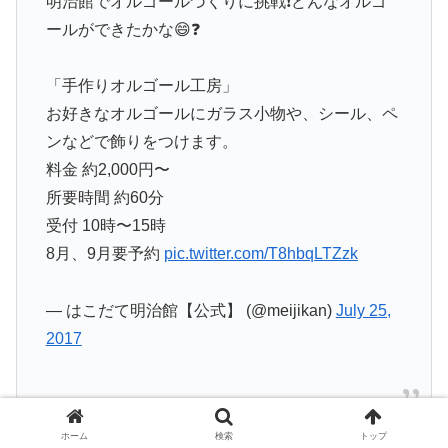
明治館でオルゴールづくりに挑戦❗️どんなオルゴ
ールができたかな😄❓
「手作りオルゴール工房」
お好きなオルゴールにガラス小物や、シール、ペ
ンなどで飾りをつけます。
料金 約2,000円〜
所要時間 約60分
受付 10時〜15時
8月、9月要予約
pic.twitter.com/T8hbqLTZzk
— はこだて明治館【公式】 (@meijikan)
July 25,
2017
ホーム
検索
トップ
はこだて明治館の製作体験で人気がある、手作りのオルゴ