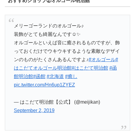
おすすめショップ②オルゴール明治館
メリーゴーランドのオルゴール♪
装飾がとても綺麗なんです☺️✨
オルゴールといえば音に癒されるものですが、飾
っておくだけでウキウキするような素敵なデザイ
ンのものがたくさんあるんですよ♪
#オルゴール
#
はこだてオルゴール明治館
#はこだて明治館
#函
館明治館
#函館
#北海道
#癒し
pic.twitter.com/Hn6up1ZYEZ
— はこだて明治館【公式】 (@meijikan)
September 2, 2019