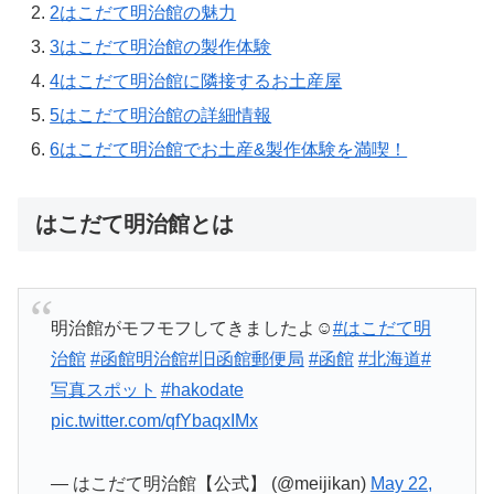
2
はこだて明治館の魅力
3
はこだて明治館の製作体験
4
はこだて明治館に隣接するお土産屋
5
はこだて明治館の詳細情報
6
はこだて明治館でお土産&製作体験を満喫！
はこだて明治館とは
明治館がモフモフしてきましたよ☺️
#はこだて明
治館
#函館明治館
#旧函館郵便局
#函館
#北海道
#
写真スポット
#hakodate
pic.twitter.com/qfYbaqxIMx
— はこだて明治館【公式】 (@meijikan)
May 22,