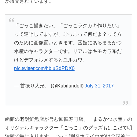
が販売されています。
「ごっこ描きたい」「ごっこラクガキ作りたい」
って連呼してますが、ごっこって何だよ？って方
のために画像置いときます。函館にあるまるかつ
水産のキャラクターです。リアルはキモカワ系だ
けどデフォルメするとユルカワ。
pic.twitter.com/hbiuSdPDX0
— 首振り人形。 (@Kubifuridoll)
July 31, 2017
函館の老舗鮮魚店が営む回転寿司店、「まるかつ水産」の
オリジナルキャラクター「ごっこ」のグッズもはこだて明
治館で手に入ります。ごっこ(別名ホテイウオ)は全国的に