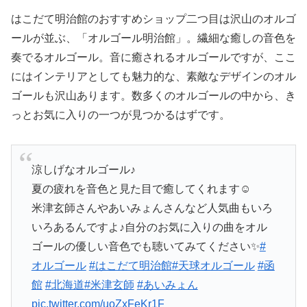
はこだて明治館のおすすめショップ二つ目は沢山のオルゴ
ールが並ぶ、「オルゴール明治館」。繊細な癒しの音色を
奏でるオルゴール。音に癒されるオルゴールですが、ここ
にはインテリアとしても魅力的な、素敵なデザインのオル
ゴールも沢山あります。数多くのオルゴールの中から、き
っとお気に入りの一つが見つかるはずです。
涼しげなオルゴール♪
夏の疲れを音色と見た目で癒してくれます☺️
米津玄師さんやあいみょんさんなど人気曲もいろ
いろあるんですよ♪自分のお気に入りの曲をオル
ゴールの優しい音色でも聴いてみてください✨
#
オルゴール
#はこだて明治館
#天球オルゴール
#函
館
#北海道
#米津玄師
#あいみょん
pic.twitter.com/uoZxFeKr1F