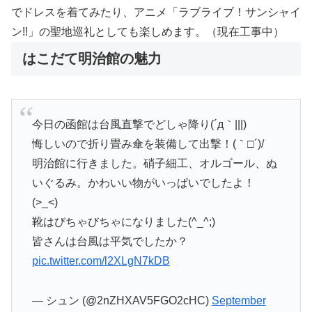
でドレスを着てみたり、アニメ「ラブライブ！サンシャイ
ン!!」の聖地巡礼としても楽しめます。（現在工事中）
はこだて明治館の魅力
今日の函館は台風直撃でどしゃ降り(´д｀|||)
悔しいので折り畳み傘を装備して出撃！(｀□´)/
明治館に行きました。硝子細工、オルゴール、ぬ
いぐるみ。かわいい物がいっぱいでしたよ！
(>_<)
靴はびちゃびちゃになりました(^_^;)
皆さんは台風は平気でしたか？
pic.twitter.com/l2XLgN7kDB
— シュン (@2nZHXAV5FGO2cHC)
September