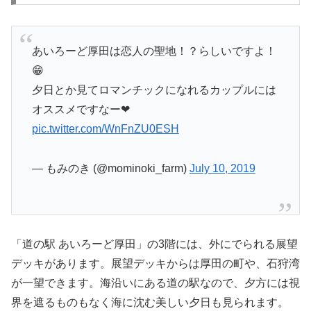
あいろーど厚田は恋人の聖地！？らしいですよ！
😁
夕日とか見てロマンチックになれるカップルには
オススメですなー❤
pic.twitter.com/WnFnZU0ESH
— もみのき (@mominoki_farm)
July 10, 2019
「道の駅 あいろーど厚田」の3階には、外にでられる展望
デッキがあります。展望デッキからは厚田の町や、石狩湾
が一望できます。海沿いにある道の駅なので、夕方には視
界を遮るものもなく海に沈む美しい夕日も見られます。