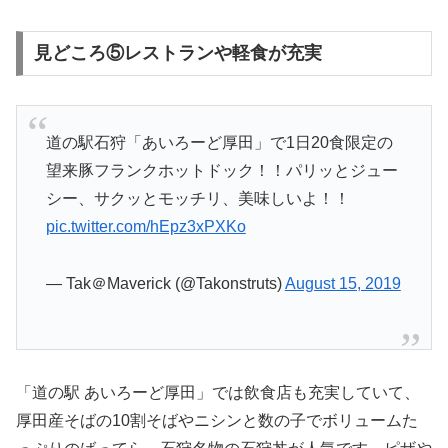
見どころ⑤レストランや軽食が充実
道の駅石狩「あいろーど厚田」で1日20食限定の
望来豚フランクホットドック！！パリッとジュー
シー、サクッとモッチリ、美味しいよ！！
pic.twitter.com/hEpz3xPXKo
— Tak＠Maverick (@Takonstruts)
August 15, 2019
「道の駅 あいろーど厚田」では飲食店も充実していて、
厚田産そばの10割そばやニシンと数の子でボリュームた