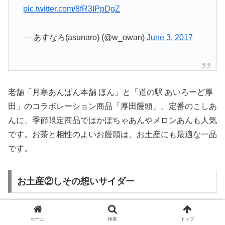
pic.twitter.com/8fR3IPpDgZ
— あすなろ(asunaro) (@w_owan)
June 3, 2017
老舗「月寒あんぱん本舗 ほん」と「道の駅 あいろーど厚
田」のコラボレーション商品「厚田饅頭」。定番のこしあ
んに、季節限定商品ではかぼちゃあんやメロンあんも人気
です。お茶と相性のよいお饅頭は、お土産にも最適な一品
です。
お土産②しその想いサイダー
ホーム
検索
トップ