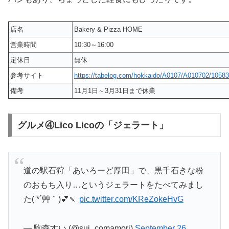
店名
Bakery & Pizza HOME
営業時間
10:30～16:00
定休日
無休
参考サイト
https://tabelog.com/hokkaido/A0107/A010702/10583
備考
11月1日～3月31日まで休業
グルメ④Lico Licoの「ジェラート」
道の駅石狩「あいろーど厚田」で、黒千石きな粉
のおもち入り…というジェラートをたべてみまし
た( *´艸｀)💕🍡
pic.twitter.com/KReZokeHvG
— 駒森すい (@sui_comamori)
September 26,