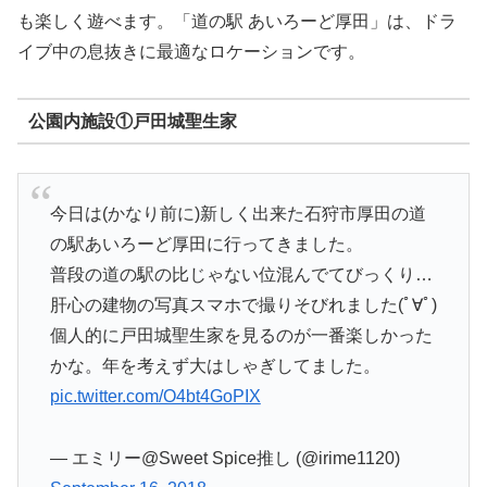
も楽しく遊べます。「道の駅 あいろーど厚田」は、ドラ
イブ中の息抜きに最適なロケーションです。
公園内施設①戸田城聖生家
今日は(かなり前に)新しく出来た石狩市厚田の道
の駅あいろーど厚田に行ってきました。
普段の道の駅の比じゃない位混んでてびっくり…
肝心の建物の写真スマホで撮りそびれました(ﾟ∀ﾟ)
個人的に戸田城聖生家を見るのが一番楽しかった
かな。年を考えず大はしゃぎしてました。
pic.twitter.com/O4bt4GoPIX
— エミリー@Sweet Spice推し (@irime1120)