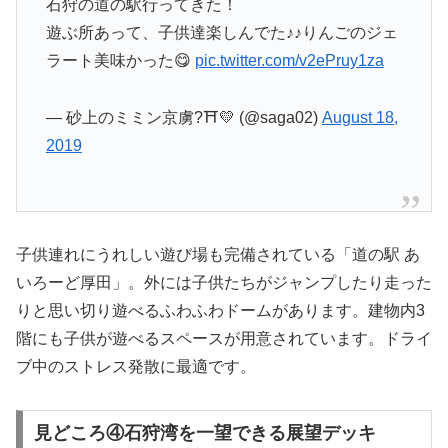
石狩の道の駅行ってきた！
遊ぶ所あって、子供達楽しんでた♪♪りんごのジェ
ラート美味かった😋
pic.twitter.com/v2ePruy1za
— 砂上のミミン京虜?⛩💛 (@saga02)
August 18,
2019
子供連れにうれしい遊び場も完備されている「道の駅 あ
いろーど厚田」。外には子供たちがジャンプしたり走った
りと思い切り遊べるふわふわドームがあります。建物内3
階にも子供が遊べるスペースが用意されています。ドライ
ブ中のストレス発散に最適です。
見どころ④石狩湾を一望できる展望デッキ