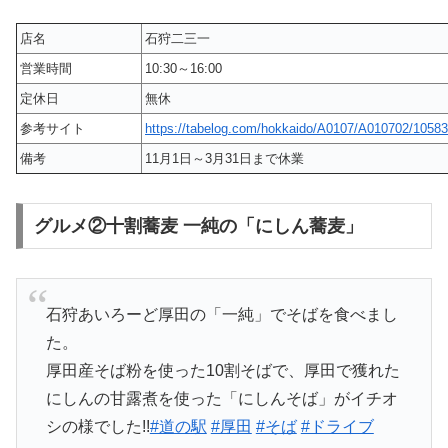
店名
石狩二三一
営業時間
10:30～16:00
定休日
無休
参考サイト
https://tabelog.com/hokkaido/A0107/A010702/10583
備考
11月1日～3月31日まで休業
グルメ②十割蕎麦 一純の「にしん蕎麦」
石狩あいろーど厚田の「一純」でそばを食べまし
た。
厚田産そば粉を使った10割そばで、厚田で獲れた
にしんの甘露煮を使った「にしんそば」がイチオ
シの様でした!!
#道の駅
#厚田
#そば
#ドライブ