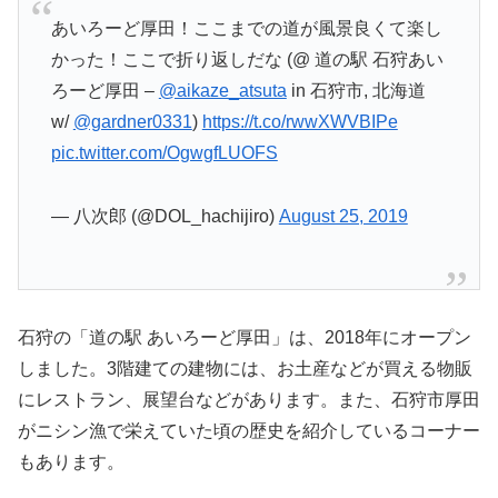
あいろーど厚田！ここまでの道が風景良くて楽し
かった！ここで折り返しだな (@ 道の駅 石狩あい
ろーど厚田 –
@aikaze_atsuta
in 石狩市, 北海道
w/
@gardner0331
)
https://t.co/rwwXWVBIPe
pic.twitter.com/OgwgfLUOFS
— 八次郎 (@DOL_hachijiro)
August 25, 2019
石狩の「道の駅 あいろーど厚田」は、2018年にオープン
しました。3階建ての建物には、お土産などが買える物販
にレストラン、展望台などがあります。また、石狩市厚田
がニシン漁で栄えていた頃の歴史を紹介しているコーナー
もあります。