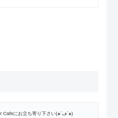
【SUNSET】今日も気持ちのいー天気ですね‼‼のんびりゆる〜り糸島にドライブがてら、お食事 or Cafeにお立ち寄り下さい(๑´ڡ`๑)