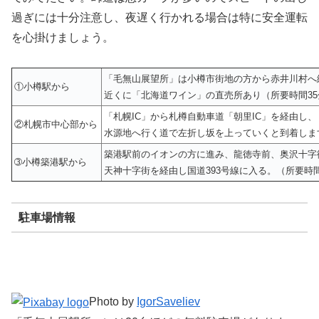
過ぎには十分注意し、夜遅く行かれる場合は特に安全運転
を心掛けましょう。
「毛無山展望所」は小樽市街地の方から赤井川村へ続
①小樽駅から
近くに「北海道ワイン」の直売所あり（所要時間35
「札幌IC」から札樽自動車道「朝里IC」を経由し、
②札幌市中心部から
水源地へ行く道で左折し坂を上っていくと到着しま
築港駅前のイオンの方に進み、龍徳寺前、奥沢十字
➂小樽築港駅から
天神十字街を経由し国道393号線に入る。（所要時間
駐車場情報
Photo by
IgorSaveliev