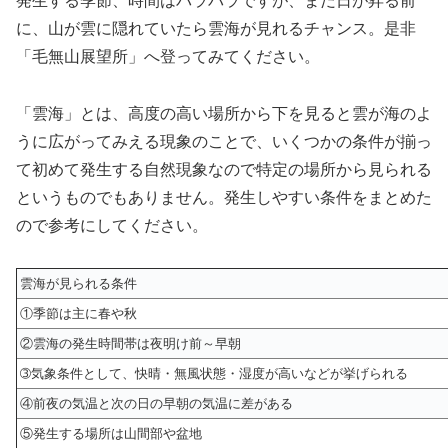
発生する季節、時間はバラバラですが、まだ日が昇る前
に、山が雲に隠れていたら雲海が見れるチャンス。是非
「毛無山展望所」へ登ってみてください。
「雲海」とは、高度の高い場所から下を見ると雲が海のよ
うに広がってみえる現象のことで、いくつかの条件が揃っ
て初めて発生する自然現象なので特定の場所から見られる
というものでもありません。発生しやすい条件をまとめた
ので参考にしてください。
雲海が見られる条件
①季節は主に春や秋
②雲海の発生時間帯は夜明け前～早朝
➂気象条件として、快晴・無風状態・湿度が高いなどが挙げられる
④前夜の気温と次の日の早朝の気温に差がある
⑤発生する場所は山間部や盆地