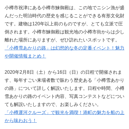
小樽市祝津にある小樽市鰊御殿は、この地でニシン漁が盛
んだった明治時代の歴史を感じることができる有形文化財
です。建物は120年以上前のものですが、とても立派で圧
倒されます。小樽市鰊御殿は観光地の小樽市街からは少し
離れた場所にありますが、ぜひ訪れたいスポットです。
「小樽雪あかりの路」は幻想的な冬の定番イベント！魅力
や開催情報まとめ！
2020年2月8日（土）から16日（日）の日程で開催されま
す、毎年すごい来場者数で賑わう歴史ある「小樽雪あかり
の路」について詳しく解説いたします。日程や時間、小樽
雪あかりの路のイベント内容、写真コンテストなどについ
ても解説いたしますので、お楽しみください。
「小樽運河クルーズ」で観光を満喫！港町の魅力を船の上
から味わおう！