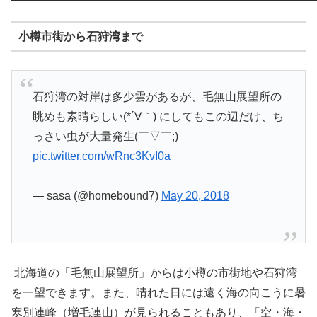
小樽市街から石狩湾まで
石狩湾の対岸は多少雲があるが、毛無山展望所の
眺めも素晴らしい(*´∀｀) にしてもこの辺だけ、ち
っさい虫が大量発生(￣▽￣;)
pic.twitter.com/wRnc3KvI0a
— sasa (@homebound7)
May 20, 2018
北海道の「毛無山展望所」からは小樽の市街地や石狩湾
を一望できます。また、晴れた日には遠く海の向こうに暑
寒別連峰（増毛連山）が見られることもあり、「空・海・