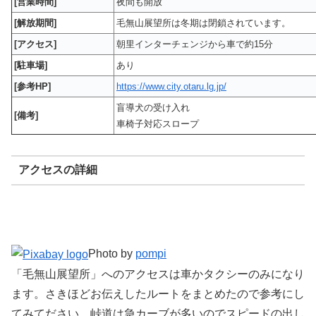
[営業時間]
夜間も開放
[解放期間]
毛無山展望所は冬期は閉鎖されています。
[アクセス]
朝里インターチェンジから車で約15分
[駐車場]
あり
[参考HP]
https://www.city.otaru.lg.jp/
盲導犬の受け入れ
[備考]
車椅子対応スロープ
アクセスの詳細
Photo by
pompi
「毛無山展望所」へのアクセスは車かタクシーのみになり
ます。さきほどお伝えしたルートをまとめたので参考にし
てみてださい。峠道は急カーブが多いのでスピードの出し