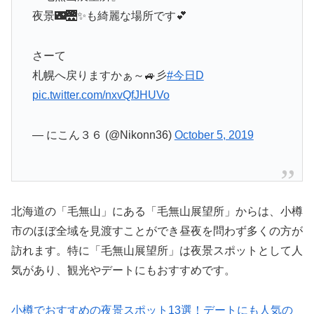
夜景🌃🌉✨も綺麗な場所です💕
さーて
札幌へ戻りますかぁ～🚙彡
#今日D
pic.twitter.com/nxvQfJHUVo
— にこん３６ (@Nikonn36)
October 5, 2019
北海道の「毛無山」にある「毛無山展望所」からは、小樽
市のほぼ全域を見渡すことができ昼夜を問わず多くの方が
訪れます。特に「毛無山展望所」は夜景スポットとして人
気があり、観光やデートにもおすすめです。
小樽でおすすめの夜景スポット13選！デートにも人気の