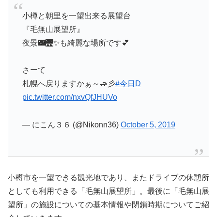
小樽と朝里を一望出来る展望台
『毛無山展望所』
夜景🌃🌉✨も綺麗な場所です💕
さーて
札幌へ戻りますかぁ～🚙彡
#今日D
pic.twitter.com/nxvQfJHUVo
— にこん３６ (@Nikonn36)
October 5, 2019
小樽市を一望できる観光地であり、またドライブの休憩所
としても利用できる「毛無山展望所」。最後に「毛無山展
望所」の施設についての基本情報や閉鎖時期についてご紹