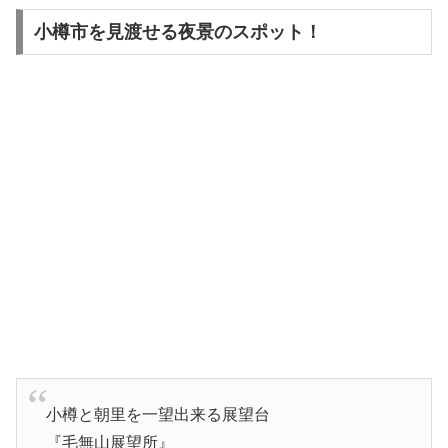
小樽市を見渡せる夜景のスポット！
小樽と朝里を一望出来る展望台
『毛無山展望所』