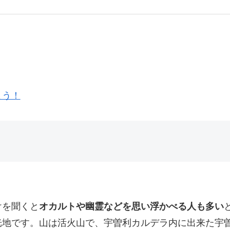
よう！
けを聞くと
オカルトや幽霊などを思い浮かべる人も多い
光地です。山は活火山で、宇曽利カルデラ内に出来た宇