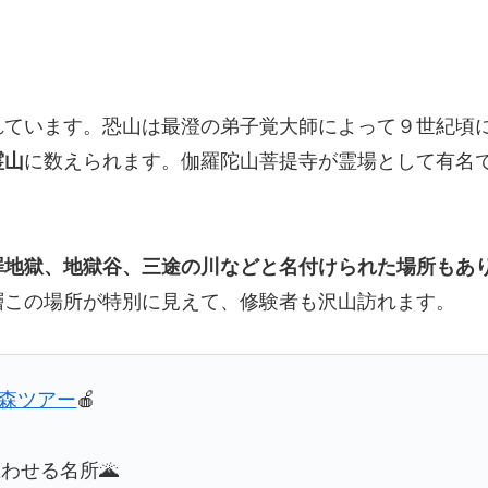
れています。恐山は最澄の弟子覚大師によって９世紀頃
霊山
に数えられます。伽羅陀山菩提寺が霊場として有名
罪地獄、地獄谷、三途の川などと名付けられた場所もあ
層この場所が特別に見えて、修験者も沢山訪れます。
青森ツアー
🍎
わせる名所🌋