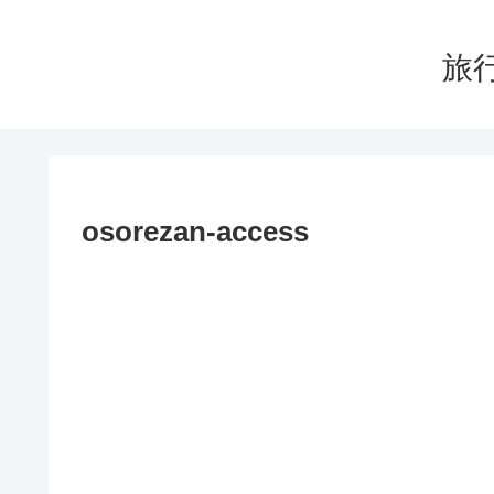
旅行
osorezan-access