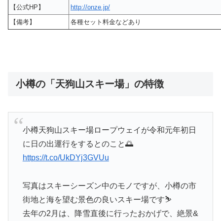
【公式HP】
http://onze.jp/
【備考】
各種セット料金などあり
小樽の「天狗山スキー場」の特徴
小樽天狗山スキー場ロープウェイが令和元年初日
に日の出運行をするとのこと🌅
https://t.co/UkDYj3GVUu
写真はスキーシーズン中のモノですが、小樽の市
街地と海を望む景色の良いスキー場です⛷️
去年の2月は、降雪直後に行ったおかげで、絶景&