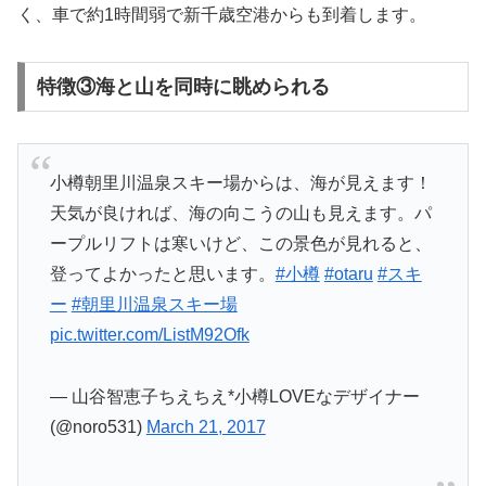
く、車で約1時間弱で新千歳空港からも到着します。
特徴③海と山を同時に眺められる
小樽朝里川温泉スキー場からは、海が見えます！
天気が良ければ、海の向こうの山も見えます。パ
ープルリフトは寒いけど、この景色が見れると、
登ってよかったと思います。
#小樽
#otaru
#スキ
ー
#朝里川温泉スキー場
pic.twitter.com/ListM92Ofk
— 山谷智恵子ちえちえ*小樽LOVEなデザイナー
(@noro531)
March 21, 2017