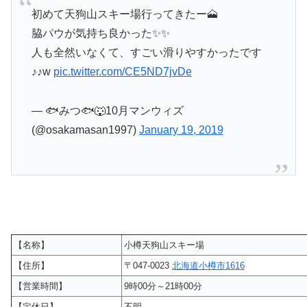
初めて天狗山スキー場行ってきたー🗻
脇パウが気持ち良かった✨✨
人も全然いなくて、すごい滑りやすかったです
♪♪w
pic.twitter.com/CE5ND7jvDe
— 🐟みつ🐟🐺10月マンウィズ
(@osakamasan1997)
January 19, 2019
【名称】
小樽天狗山スキー場
【住所】
〒047-0023
北海道小樽市1616
【営業時間】
9時00分～21時00分
【定休日】
不明