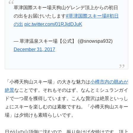
草津国際スキー場天狗山ゲレンデ頂上からの初日
の出をお届けいたします
#草津国際スキー場
#初日
の出
pic.twitter.com/01RJjdDJuK
— 草津温泉スキー場【公式】 (@snowspa932)
December 31, 2017
「小樽天狗山スキー場」の大きな魅力は
小樽市内の眺めが
絶景
なことです。それもそのはず、なんとミシュランガイ
ドで一つ星を獲得しています。こんな贅沢は絶景といっし
ょにスキーを楽しむのは素敵ですね。「小樽天狗山スキー
場」は夕焼けも素晴らしいです。
日が山の山頂側に沈むので、振り向けば夕焼けです。頂上