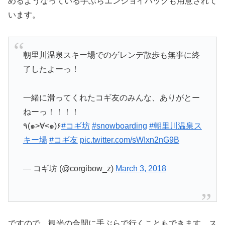
めるようなっている手ぶらエンジョイパックも用意されて
います。
朝里川温泉スキー場でのゲレンデ散歩も無事に終
了したよーっ！
一緒に滑ってくれたコギ友のみんな、ありがとー
ねーっ！！！！
٩(๑>∀<๑)۶
#コギ坊
#snowboarding
#朝里川温泉ス
キー場
#コギ友
pic.twitter.com/sWIxn2nG9B
— コギ坊 (@corgibow_z)
March 3, 2018
ですので、観光の合間に手ぶらで行くこともできます。ス