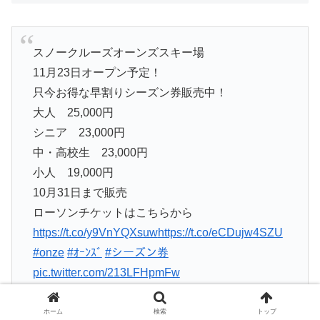
スノークルーズオーンズスキー場
11月23日オープン予定！
只今お得な早割りシーズン券販売中！
大人 25,000円
シニア 23,000円
中・高校生 23,000円
小人 19,000円
10月31日まで販売
ローソンチケットはこちらから
https://t.co/y9VnYQXsuw
https://t.co/eCDujw4SZU
#onze
#ｵｰﾝｽﾞ
#シーズン券
pic.twitter.com/213LFHpmFw
— スノークルーズオーンズ (@onzebouya)
ホーム
検索
トップ