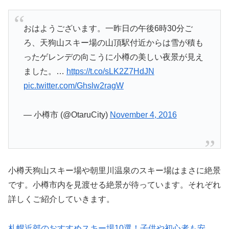
おはようございます。一昨日の午後6時30分ご
ろ、天狗山スキー場の山頂駅付近からは雪が積も
ったゲレンデの向こうに小樽の美しい夜景が見え
ました。…
https://t.co/sLK2Z7HdJN
pic.twitter.com/Ghslw2ragW
— 小樽市 (@OtaruCity)
November 4, 2016
小樽天狗山スキー場や朝里川温泉のスキー場はまさに絶景
です。小樽市内を見渡せる絶景が待っています。それぞれ
詳しくご紹介していきます。
札幌近郊のおすすめスキー場10選！子供や初心者も安