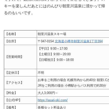
キーを楽しんだあとにはのんびり朝里川温泉に浸かって帰
るのもいいです。
【名称】
朝里川温泉スキー場
【住所】
〒047-0154
北海道小樽市朝里川温泉1丁目394
【平日】9:00～17:00
【土曜日】9:00～20:00
【営業時間】
【日曜祝日】9:00～18:00
【定休日】
不明
お車をご利用の場合 札幌市内から約40分 朝里I.C
【アクセス】
JRをご利用の場合 小樽駅からバス利用で約30分
【料金】
大人3,000円～
【公式HP】
https://asari-ski.com/
【備考】
各種セット料金あり