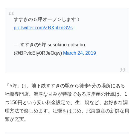
すすきの５坪オープンします！
pic.twitter.com/ZBXplznGVs
— すすきの5坪 susukino gotsubo
(@BFvlcEiy0RJeOqw)
March 24, 2019
「5坪」は、地下鉄すすきの駅から徒歩5分の場所にある
牡蠣専門店。濃厚な甘みが特徴である厚岸産の牡蠣は、1
つ150円という安い料金設定で、生、焼など、お好きな調
理方法で楽しめます。牡蠣をはじめ、北海道産の新鮮な貝
類が充実。