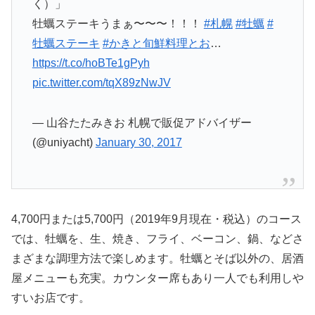
く）」
牡蠣ステーキうまぁ〜〜〜！！！
#札幌
#牡蠣
#
牡蠣ステーキ
#かきと旬鮮料理とお
…
https://t.co/hoBTe1gPyh
pic.twitter.com/tqX89zNwJV
— 山谷たたみきお 札幌で販促アドバイザー
(@uniyacht)
January 30, 2017
4,700円または5,700円（2019年9月現在・税込）のコース
では、牡蠣を、生、焼き、フライ、ベーコン、鍋、などさ
まざまな調理方法で楽しめます。牡蠣とそば以外の、居酒
屋メニューも充実。カウンター席もあり一人でも利用しや
すいお店です。