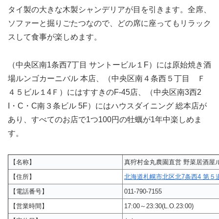
タイ製の大きな木製シャンデリアが目を引きます。全席、
ソファーと掘りごたつなので、どの席に座ってもリラック
スして食事が楽しめます。
（中央区南1条西7丁目 サントービル１F）には原始焼き酒
場ルンゴカーニバル 本店、（中央区南４条西５丁目 Ｆ
４５ビル１4Ｆ）にはすすきのF‐45店、（中央区南3西2
I・C・C南３条ビル 5F）にはハウスダイニング 総本店が
あり、すべてのお店で1つ100円の牡蠣が1年中楽しめま
す。
【名称】
真狩村金丸農園直営 野菜居酒屋
【住所】
北海道札幌市北区北7条西4 第５
【電話番号】
011-790-7155
【営業時間】
17:00～23:30(L.O.23:00)