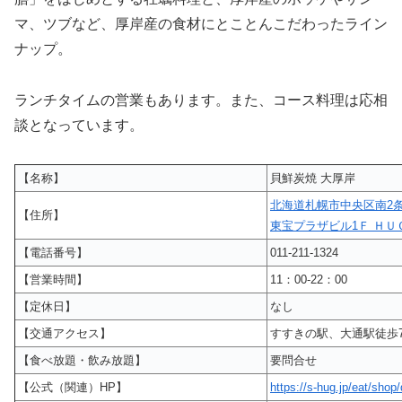
マ、ツブなど、厚岸産の食材にとことんこだわったライン
ナップ。
ランチタイムの営業もあります。また、コース料理は応相
談となっています。
【名称】
貝鮮炭焼 大厚岸
北海道札幌市中央区南2条
【住所】
東宝プラザビル1Ｆ ＨＵ
【電話番号】
011-211-1324
【営業時間】
11：00-22：00
【定休日】
なし
【交通アクセス】
すすきの駅、大通駅徒歩
【食べ放題・飲み放題】
要問合せ
【公式（関連）HP】
https://s-hug.jp/eat/shop