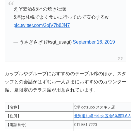
えぞ麦酒&5坪の焼き牡蠣
5坪は札幌でよく食いに行ってので安心するw
pic.twitter.com/2ojV7b8JN7
— うさぎさぎ (@sgt_usagi)
September 16, 2019
カップルやグループにおすすめのテーブル席のほか、スタ
ッフとの会話がはずむお一人さまにおすすめのカウンター
席、夏限定のテラス席が用意されています。
【名称】
5坪 gotsubo ススキノ店
【住所】
北海道札幌市中央区南6条西3-6-8 B
【電話番号】
011-551-7220