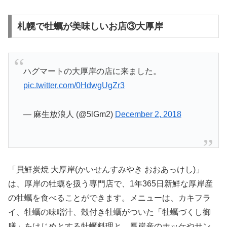
札幌で牡蠣が美味しいお店③大厚岸
ハグマートの大厚岸の店に来ました。
pic.twitter.com/0HdwgUgZr3
— 麻生放浪人 (@5lGm2)
December 2, 2018
「貝鮮炭焼 大厚岸(かいせんすみやき おおあっけし)」
は、厚岸の牡蠣を扱う専門店で、1年365日新鮮な厚岸産
の牡蠣を食べることができます。メニューは、カキフラ
イ、牡蠣の味噌汁、殻付き牡蠣がついた「牡蠣づくし御
膳」をはじめとする牡蠣料理と、厚岸産のホッケやサン