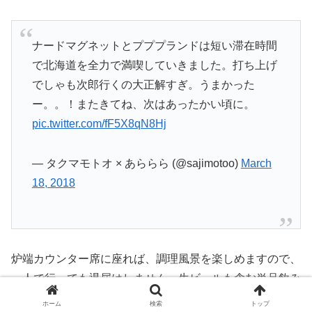
ナードマグネットとプププランドは短い滞在時間
で北海道を全力で満喫していきました。打ち上げ
でしゃも次郎行くの大正解すぎ。うまかった
ー。。！またきてね、次はあったかい頃に。
pic.twitter.com/fF5X8qN8Hj
— タクマモトオ × あららら (@sajimotoo)
March
18, 2018
炉端カウンター席に座れば、調理風景を楽しめますので、
一人で行っても退屈はしません。生ビールも含む単品飲み
放題があり、120分1,290円（税抜）という安い料金設
ホーム
検索
トップ