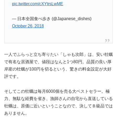
pic.twitter.com/cXYtrsLwME
— 日本全国食べ歩き (@Japanese_dishes)
October 26, 2018
一人でふらっと立ち寄りたい「しゃも次郎」は、安い牡蠣
で有名な居酒屋で、値段はなんと1つ80円。品質の良い厚
岸産の牡蠣が100円を切るという、驚きの料金設定が大好
評です。
そしてこの牡蠣は毎月6000個を売る大ベストセラー。極
力、無駄な経費を省き、漁師さんの自宅から直送している
牡蠣は、原価に近いということなので、決してＢ級品では
ありません。