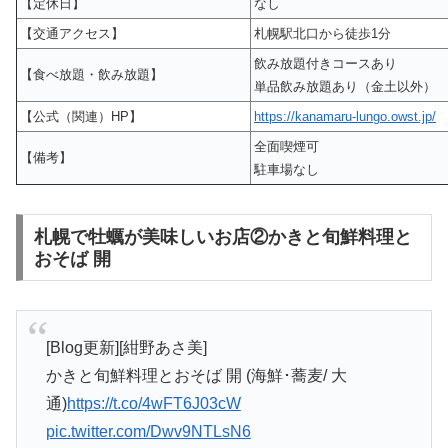
【定休日】
なし
【交通アクセス】
札幌駅北口から徒歩1分
飲み放題付きコースあり
【食べ放題・飲み放題】
単品飲み放題あり（金土以外）
【公式（関連）HP】
https://kanamaru-lungo.owst.jp/
全面喫煙可
【備考】
駐車場なし
札幌で牡蠣が美味しいお店②かきと旬鮮料理と
おそば 開
[Blog更新][紺野あさ美]
かきと旬鮮料理とおそば 開 (海鮮･蕎麦/ 大
通)
https://t.co/4wFT6J03cW
pic.twitter.com/Dwv9NTLsN6