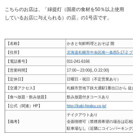
こちらのお店は、「緑提灯（国産の食材を50％以上使用
しているお店に与えられる）の店」の1号店です。
【名称】
かきと旬鮮料理とおそば 開
【住所】
北海道札幌市中央区南一条西5-17-2 
【電話番号】
011-241-6166
【営業時間】
17:00～23:00(L.O.22:00)
【定休日】
日曜日・祝日（不定営業あり）
【交通アクセス】
札幌市営地下鉄大通駅1番出口から 徒
【食べ放題・飲み放題】
飲み放題付きコースあり
【公式（関連）HP】
http://kaki-hiraku.co.jp/
テイクアウトあり
【備考】
全面喫煙可（禁煙席希望の場合は応相
駐車場なし（近隣にコインパーキング