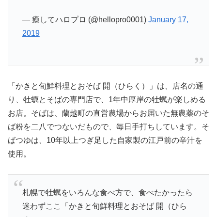
— 癒してハロプロ (@hellopro0001)
January 17,
2019
「かきと旬鮮料理とおそば 開（ひらく）」は、店名の通
り、牡蠣とそばの専門店で、1年中厚岸の牡蠣が楽しめる
お店。そばは、蘭越町の直営農場からお届いた無農薬のそ
ば粉を二八でつないだもので、毎日手打ちしています。そ
ばつゆは、10年以上つぎ足した自家製の江戸前の辛汁を
使用。
札幌で牡蠣をいろんな食べ方で、食べたかったら
迷わずここ「かきと旬鮮料理とおそば 開（ひら