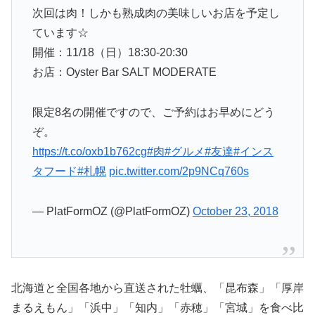
次回は肉！しかも熟成肉の美味しいお店を予定し
ています☆
開催：11/18（日）18:30-20:30
お店：Oyster Bar SALT MODERATE
限定8名の開催ですので、ご予約はお早めにどう
ぞ。
https://t.co/oxb1b762cg
#肉
#グルメ
#友達
#インス
タフード
#札幌
pic.twitter.com/2p9NCq760s
— PlatFormOZ (@PlatFormOZ)
October 23, 2018
北海道と全国各地から直送された牡蠣、「昆布森」「厚岸
まるえもん」「浜中」「知内」「赤穂」「宮城」を食べ比