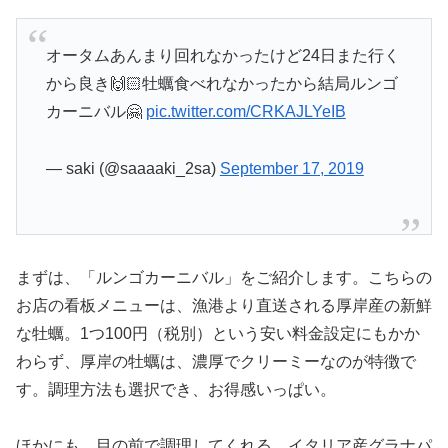
オータムあんまり回れなかったけど24日また行く
から良き🙌🏻牡蠣食べれなかったから結局ルンゴ
カーニバル🤗
pic.twitter.com/CRKAJLYeIB
— saki (@saaaaki_2sa)
September 17, 2019
まずは、「ルンゴカーニバル」をご紹介します。こちらの
お店の看板メニューは、漁港より直送される厚岸産の新鮮
な牡蠣。1つ100円（税別）という安い料金設定にもかか
わらず、厚岸の牡蠣は、濃厚でクリーミーなのが特徴で
す。調理方法も選択でき、お得感いっぱい。
ほかにも、目の前で調理してくれる、イタリア産グラナパ