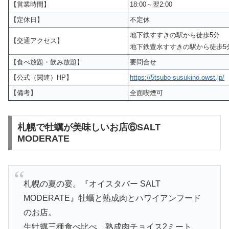
【営業時間】
18:00～翌2:00
【定休日】
不定休
地下鉄すすきの駅から徒歩5分
【交通アクセス】
地下鉄豊水すすきの駅から徒歩5
【食べ放題・飲み放題】
要問合せ
【公式（関連）HP】
https://5tsubo-susukino.owst.jp/
【備考】
全面喫煙可
札幌で牡蠣が美味しいお店⑥SALT
MODERATE
札幌の夏の宴。『オイスタバー SALT
MODERATE』牡蠣と熟成肉とハワイアンフード
のお店。
生牡蠣三種食べ比べ、熟成肉チョイス2ミート、