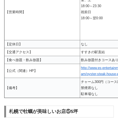
18:00～23:30
【営業時間】
祝前日
18:00～翌0:00
【定休日】
なし
【交通アクセス】
すすきの駅直結
【食べ放題・飲み放題】
飲み放題付きコースあ
http://www.es-entertainm
【公式（関連）HP】
am/oyster-steak-house-
チャーム300円（コー
【備考】
禁煙席なし
駐車場なし
札幌で牡蠣が美味しいお店⑤5坪