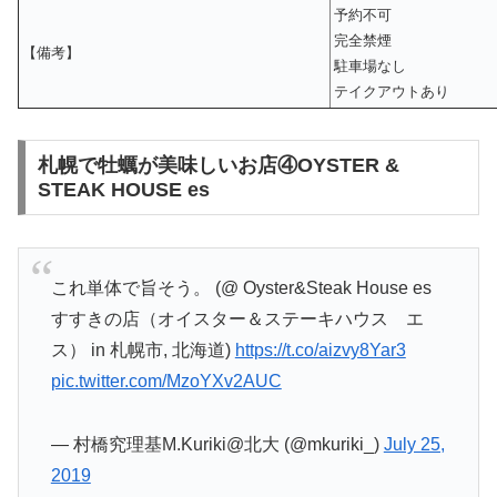
予約不可
完全禁煙
【備考】
駐車場なし
テイクアウトあり
札幌で牡蠣が美味しいお店④OYSTER &
STEAK HOUSE es
これ単体で旨そう。 (@ Oyster&Steak House es
すすきの店（オイスター＆ステーキハウス エ
ス） in 札幌市, 北海道)
https://t.co/aizvy8Yar3
pic.twitter.com/MzoYXv2AUC
— 村橋究理基M.Kuriki@北大 (@mkuriki_)
July 25,
2019