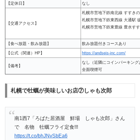
【定休日】
なし
札幌市営地下鉄南北線 すすきの
札幌市営地下鉄東西線 大通駅 
【交通アクセス】
札幌市営地下鉄東豊線 豊水すす
【食べ放題・飲み放題】
飲み放題付きコースあり
【公式（関連）HP】
https://andseis-inc.com/
なし（近隣にコインパーキング
【備考】
全面喫煙可
札幌で牡蠣が美味しいお店⑦しゃも次郎
南1西7「ろばた居酒屋 鮮場 しゃも次郎」さん
で 名物 牡蠣フライ定食!!!
https://t.co/bhJNvSbEa6