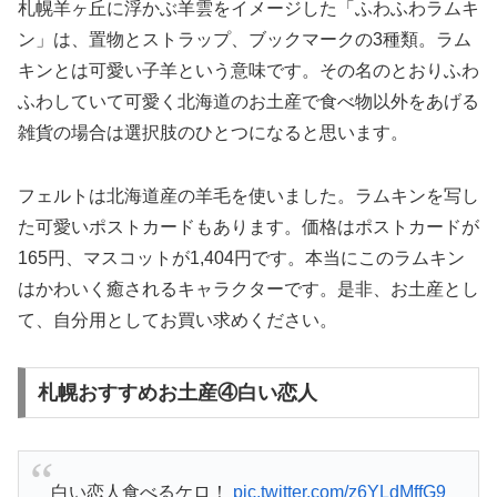
札幌羊ヶ丘に浮かぶ羊雲をイメージした「ふわふわラムキ
ン」は、置物とストラップ、ブックマークの3種類。ラム
キンとは可愛い子羊という意味です。その名のとおりふわ
ふわしていて可愛く北海道のお土産で食べ物以外をあげる
雑貨の場合は選択肢のひとつになると思います。
フェルトは北海道産の羊毛を使いました。ラムキンを写し
た可愛いポストカードもあります。価格はポストカードが
165円、マスコットが1,404円です。本当にこのラムキン
はかわいく癒されるキャラクターです。是非、お土産とし
て、自分用としてお買い求めください。
札幌おすすめお土産④白い恋人
白い恋人食べるケロ！
pic.twitter.com/z6YLdMffG9