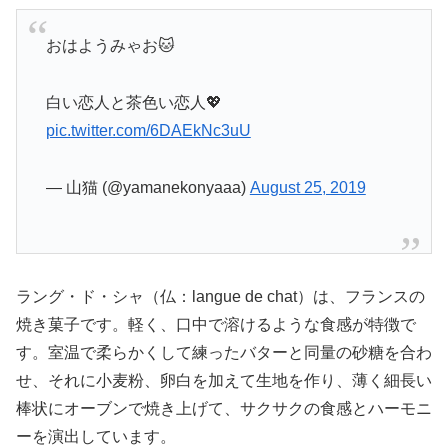
おはようみゃお🐱
白い恋人と茶色い恋人💖
pic.twitter.com/6DAEkNc3uU
— 山猫 (@yamanekonyaaa)
August 25, 2019
ラング・ド・シャ（仏：langue de chat）は、フランスの
焼き菓子です。軽く、口中で溶けるような食感が特徴で
す。室温で柔らかくして練ったバターと同量の砂糖を合わ
せ、それに小麦粉、卵白を加えて生地を作り、薄く細長い
棒状にオーブンで焼き上げて、サクサクの食感とハーモニ
ーを演出しています。