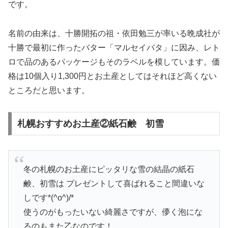
です。
名前の由来は、十勝開拓の祖・依田勉三が率いる晩成社が
十勝で最初に作ったバター「マルセイバタ」に因み、レト
ロで品のあるパッケージもそのラベルを模しています。価
格は10個入り1,300円とお土産としてはそれほど高くない
ところだと思います。
札幌おすすめお土産②紙石鹸 初雪
冬の札幌のお土産にピッタリな雪の結晶の紙石
鹸、初雪は プレゼントして喜ばれること間違いな
しです*(^o^)/*
使うのがもったいない綺麗さですが、儚く泡にな
るのもまた乙なのです！