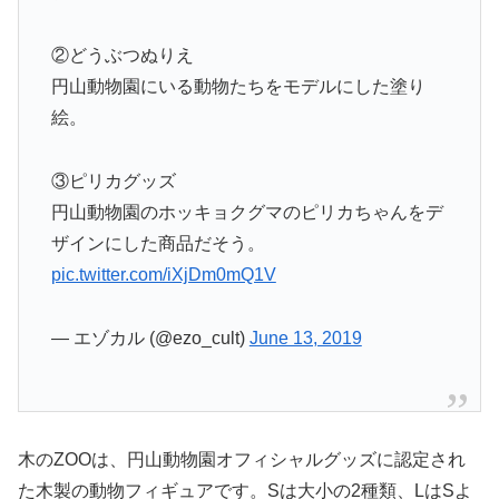
②どうぶつぬりえ
円山動物園にいる動物たちをモデルにした塗り
絵。
③ピリカグッズ
円山動物園のホッキョクグマのピリカちゃんをデ
ザインにした商品だそう。
pic.twitter.com/iXjDm0mQ1V
— エゾカル (@ezo_cult)
June 13, 2019
木のZOOは、円山動物園オフィシャルグッズに認定され
た木製の動物フィギュアです。Sは大小の2種類、LはSよ