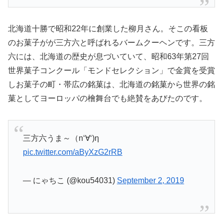
北海道十勝で昭和22年に創業した柳月さん。そこの看板
のお菓子がが三方六と呼ばれるバームクーヘンです。三方
六には、北海道の歴史が息づいていて、昭和63年第27回
世界菓子コンクール「モンドセレクション」で金賞を受賞
しお菓子の町・帯広の銘菓は、北海道の銘菓から世界の銘
菓としてヨーロッパの檜舞台でも絶賛をあびたのです。
三方六うま～（n‘∀‘)η
pic.twitter.com/aByXzG2rRB
— にゃちこ (@kou54031)
September 2, 2019