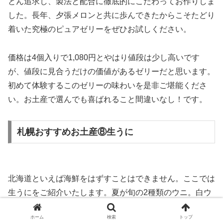
とん追求し、製法と配合に徹底的にこだわってお作りしま
した。長年、夕張メロンと共に歩んできたからこそたどり
着いた究極のピュアゼリーをぜひお試しください。
価格は4個入りで1,080円とやはり値段は少し高いです
が、値段に見合うだけの価値があるゼリーだと思います。
初めて体験するこのゼリーの味わいを是非ご堪能くださ
い。お土産で選んでも喜ばれること間違いなし！です。
札幌おすすめお土産⑧生うに
北海道といえば海鮮をはずすことはできません。ここでは
生うにをご紹介いたします。夏が旬の2種類のウニ。白ウ
ニと呼ばれるキタムラサキウニは淡泊でほどよい粒立ち。
ホーム
検索
トップ
赤ウニまたはルビーと呼ばれるエゾバフンウニは濃厚で舌