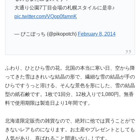
大通り公園7丁目会場の札幌スタイルに是非♪
pic.twitter.com/VQop0famnK
— ぴこぽっち (@pikopotch)
February 8, 2014
ふわり、ひとひら雪の花。北国の本当に寒い日、空から降
ってきた雪はきれいな結晶の形で、繊細な雪の結晶が手の
ひらですうっと溶ける、そんな景色を形にした、雪の結晶
型の紙石鹸です。1枚で1回分、12枚入りで1,080円。無香
料で使用期限は製造日より1年間です。
北海道限定販売の雑貨なので、絶対に他では買うことがで
きないレアものになります。お土産やプレゼントとしても
人気があり、喜ばれること間違いなし！です。