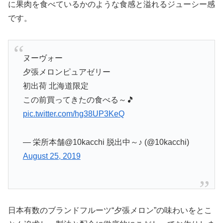
に果肉を食べているかのような食感と溢れるジューシー感
です。
ヌーヴォー
夕張メロンピュアゼリー
初出荷 北海道限定
この前買ってきたの食べる～🎵
pic.twitter.com/hg38UP3KeQ
— 栄所本舗@10kacchi 脱出中～♪ (@10kacchi)
August 25, 2019
日本有数のブランドフルーツ“夕張メロン”の味わいをとこ