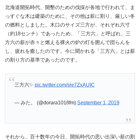
北海道開拓時代、開墾のための伐採が各地で行われて、ま
っすぐな木は建築のために、その他は薪に割り、厳しい冬
の燃料としました。木口のサイズ三方が、それぞれ六寸
（約18センチ）であったため、「三方六」と呼ばれ、三
方六の薪が赤々と燃える裸火の炉の灯を囲んで団らんを
し、疲れを癒したのです。今に聞かれる「三方六」とは薪
の割り方の基準であったのです。
三方六✨
pic.twitter.com/sre7ZxAUIC
— みた。 (@dorara1018fm)
September 1, 2019
それから、百十数年の今日、開拓時代の思い出深い薪の割