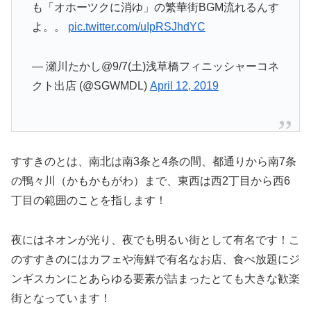
も「オホーツクに消ゆ」の繁華街BGM流れるんす
よ。。
pic.twitter.com/uIpRSJhdYC
— 瀬川たかし@9/7(土)浅草橋フィニッシャーコネ
クト出店 (@SGWMDL)
April 12, 2019
すすきのとは、南北は南3条と4条の間、都通りから南7条
の鴨々川（かもかもがわ）まで、東西は西2丁目から西6
丁目の範囲のことを指します！
夜にはネオンが光り、夜でも明るい街として有名です！こ
のすすきのにはカフェや海鮮で有名なお店、食べ放題にジ
ンギスカンにとあらゆる要素が詰まったとても大きな歓楽
街となっています！