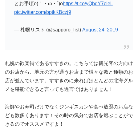
とお手頃o(｀・ω・´)o
https://t.co/yQbdY7cIeL
pic.twitter.com/bptkKBczj9
— 札幌リスト (@sapporo_list)
August 24, 2019
札幌の歓楽街であるすすきの。こちらでは観光客の方向け
のお店から、地元の方が通うお店まで様々な数と種類のお
店が並んでいます。すすきのに来ればほとんどの北海グル
メを堪能できると言っても過言ではありません！
海鮮やお寿司だけでなくジンギスカンや食べ放題のお店な
ども数多くあります！その時の気分でお店を選ぶことがで
きるのでオススメですよ！