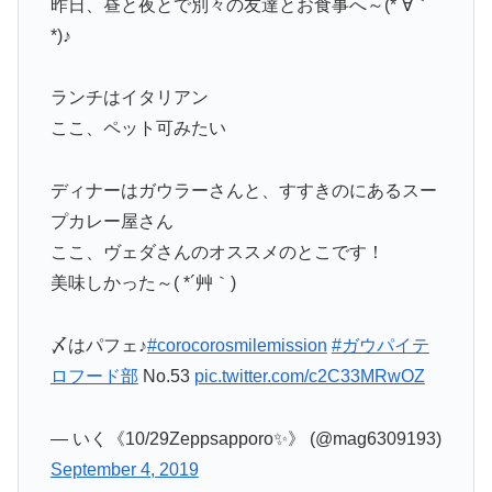
昨日、昼と夜とで別々の友達とお食事へ～(*´∀｀
*)♪
ランチはイタリアン
ここ、ペット可みたい
ディナーはガウラーさんと、すすきのにあるスー
プカレー屋さん
ここ、ヴェダさんのオススメのとこです！
美味しかった～( *´艸｀)
〆はパフェ♪
#corocorosmilemission
#ガウパイテ
ロフード部
No.53
pic.twitter.com/c2C33MRwOZ
— いく《10/29Zeppsapporo✨》 (@mag6309193)
September 4, 2019