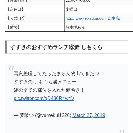
【営業時間】
11:00～翌3:00
【定休日】
水曜日
【公式HP】
http://www.ebisoba.com/総本店/
【備考】
駐車場あり
すすきのおすすめランチ⑤鮨 しもくら
写真整理してたらたまらん物出てきた♡
すすきの:しもくら裏メニュー
鮪の全ての部位を入れた鮪巻き！
pic.twitter.com/qD486R4wYv
— 夢喰い (@yumekui1226)
March 27, 2019