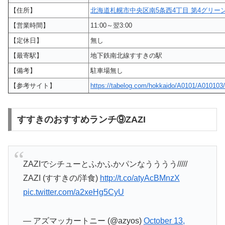
【住所】
北海道札幌市中央区南5条西4丁目 第4グリー
【営業時間】
11:00～翌3:00
【定休日】
無し
【最寄駅】
地下鉄南北線すすきの駅
【備考】
駐車場無し
【参考サイト】
https://tabelog.com/hokkaido/A0101/A010103
すすきのおすすめランチ⑨ZAZI
ZAZIでシチューとふかふかパンなうううう/////
ZAZI (すすきの/洋食)
http://t.co/atyAcBMnzX
pic.twitter.com/a2xeHg5CyU
— アズマッカートニー (@azyos)
October 13,