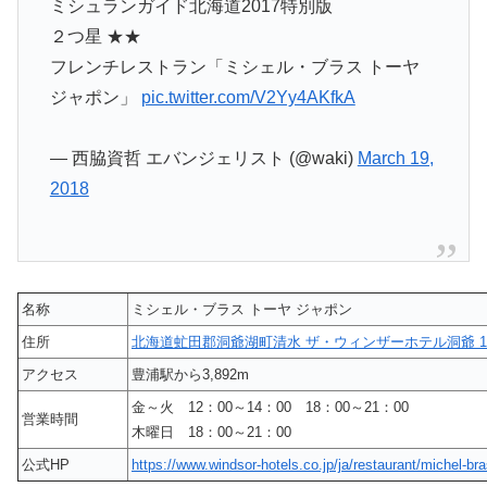
ミシュランガイド北海道2017特別版
２つ星 ★★
フレンチレストラン「ミシェル・ブラス トーヤ
ジャポン」
pic.twitter.com/V2Yy4AKfkA
— 西脇資哲 エバンジェリスト (@waki)
March 19,
2018
名称
ミシェル・ブラス トーヤ ジャポン
住所
北海道虻田郡洞爺湖町清水 ザ・ウィンザーホテル洞爺 1
アクセス
豊浦駅から3,892m
金～火 12：00～14：00 18：00～21：00
営業時間
木曜日 18：00～21：00
公式HP
https://www.windsor-hotels.co.jp/ja/restaurant/michel-bra