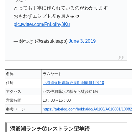
とっても丁寧に作られているのがわかります
おもわずエジプト塩も購入🐢🌿⠀
pic.twitter.com/FnLolhy3Ku
— 紗つき (@satsukisapp)
June 3, 2019
名称
ラムヤート
住所
北海道虻田郡洞爺湖町洞爺町128-10
アクセス
バス停洞爺水の駅から徒歩約1分
営業時間
10：00～16：00
参考ページ
https://tabelog.com/hokkaido/A0108/A010801/10082
洞爺湖ランチ⑦レストラン望羊蹄