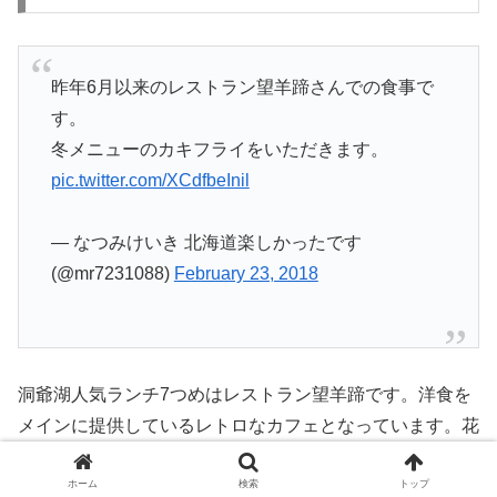
昨年6月以来のレストラン望羊蹄さんでの食事で
す。
冬メニューのカキフライをいただきます。
pic.twitter.com/XCdfbeInil
— なつみけいき 北海道楽しかったです
(@mr7231088)
February 23, 2018
洞爺湖人気ランチ7つめはレストラン望羊蹄です。洋食を
メインに提供しているレトロなカフェとなっています。花
壇に囲まれたお店の入り口は綺麗な花が咲いていることが
ホーム
検索
トップ
あり、夜にはライトアップされることもあります。夕暮れ