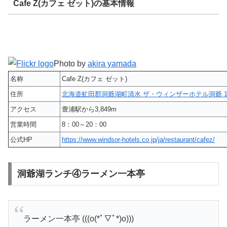
Cafe Z(カフェ ゼット)の基本情報
Photo by
akira yamada
名称
Cafe Z(カフェ ゼット)
住所
北海道虻田郡洞爺湖町清水 ザ・ウィンザーホテル洞爺 1
アクセス
豊浦駅から3,849m
営業時間
8：00～20：00
公式HP
https://www.windsor-hotels.co.jp/ja/restaurant/cafez/
洞爺湖ランチ④ラーメン一本亭
ラーメン一本亭 (((o(*ﾟ▽ﾟ*)o)))