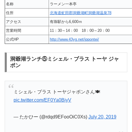
名称
ラーメン一本亭
住所
北海道虻田郡洞爺湖町洞爺湖温泉78
アクセス
有珠駅から6,600ｍ
営業時間
11：30～14：00 18：00～20：00
公式HP
http://www.43yg.net/ippontei/
洞爺湖ランチ⑤ミシェル・ブラス トーヤ ジャ
ポン
ミシェル・ブラス トーヤジャポンさん🍽
pic.twitter.com/EF0Ya0BiyV
— たかひー (@rdqd9EFooOiC0Xs)
July 20, 2019