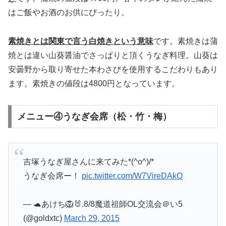
はご飯やお酒のお供にぴったり。
素焼きとは関東で言う白焼きという意味
です。素焼きは蒲
焼とは違い山葵醤油でさっぱりと頂くうなぎ料理。山葵は
安曇野から取り寄せた本わさびを使用するこだわりもあり
ます。素焼きの値段は4800円となっています。
メニュー④うなぎ会席（松・竹・梅）
吉塚うなぎ屋さんに来てみた*(^o^)/*
うなぎ会席ー！
pic.twitter.com/W7VireDAkO
— 🐢あけち🦁🐰.8/8魔道祖師OL交流会＠い5
(@goldxtc)
March 29, 2015