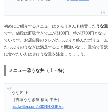
初めにご紹介するメニューはタモリさんも絶賛した
うな重
です。
値段は肝吸付きで上が3100円、特が3700円
となっ
ています。お店自慢のタレがたっぷりと絡んだボリューム
たっぷりのうなぎは満足すること間違いなし。重箱で贅沢
に食べたい方はぜひうな重を注文しましょう。
メニュー②うな丼（上・特）
うな丼 上
（吉塚うなぎ屋 福岡 中洲）
pic.twitter.com/o00RRXGKVs