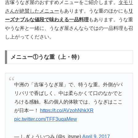
吉塚うなぎ屋のおすすめメニューをご紹介します。
タモリ
さんが絶賛したメニュー
もあります。うな重のほかにも
リ
ーズナブルな値段で味わえる一品料理
もあります。うな重
やうな丼と一緒に、うなぎ屋さんならではの一品料理も召
し上がってください。
メニュー①うな重（上・特）
中洲の「吉塚うなぎ屋」で、特うな重。外側がパ
リパリで香ばしく、中は柔らかくて口のなかでと
ろける感触。私の個人的体験では、うなぎはここ
が日本一！
https://t.co/AVzohNhkXR
pic.twitter.com/TFF3uqaMew
— しぎょういつみ (@s_itsme)
April 9, 2017