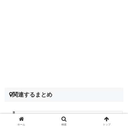
関連するまとめ
米子「とんきん」は地元で圧倒的人気のカ
レー専門店！人気メニューは？
ホーム
検索
トップ