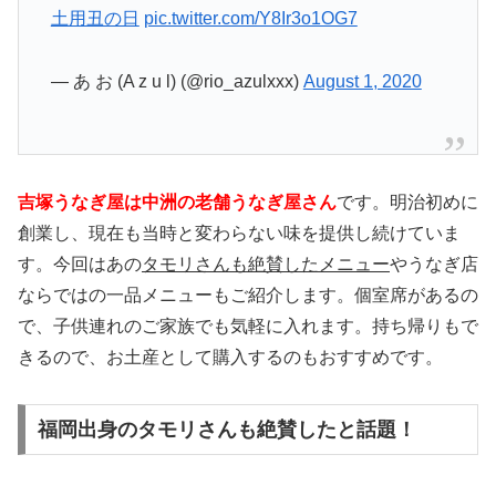
土用丑の日
pic.twitter.com/Y8Ir3o1OG7
— あ お (A z u l) (@rio_azulxxx)
August 1, 2020
吉塚うなぎ屋は中洲の老舗うなぎ屋さん
です。明治初めに
創業し、現在も当時と変わらない味を提供し続けていま
す。今回はあの
タモリさんも絶賛したメニュー
やうなぎ店
ならではの一品メニューもご紹介します。個室席があるの
で、子供連れのご家族でも気軽に入れます。持ち帰りもで
きるので、お土産として購入するのもおすすめです。
福岡出身のタモリさんも絶賛したと話題！