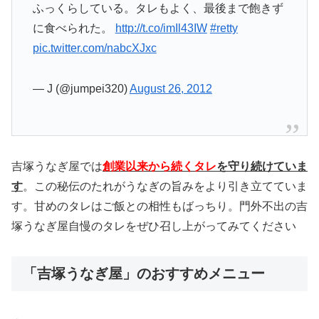
ふっくらしている。タレもよく、最後まで飽きず
に食べられた。
http://t.co/imIl43IW
#retty
pic.twitter.com/nabcXJxc
— J (@jumpei320)
August 26, 2012
吉塚うなぎ屋では
創業以来から続くタレ
を守り続けていま
す
。この秘伝のたれがうなぎの旨みをより引き立てていま
す。甘めのタレはご飯との相性もばっちり。門外不出の吉
塚うなぎ屋自慢のタレをぜひ召し上がってみてください
「吉塚うなぎ屋」のおすすめメニュー