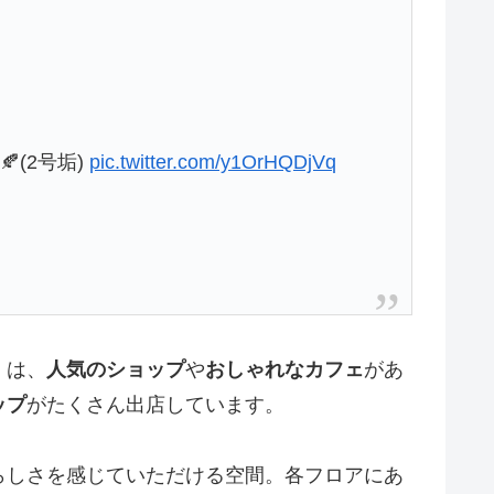
(2号垢)
pic.twitter.com/y1OrHQDjVq
」は、
人気のショップ
や
おしゃれなカフェ
があ
ップ
がたくさん出店しています。
らしさを感じていただける空間。各フロアにあ