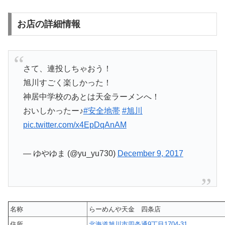
お店の詳細情報
さて、連投しちゃおう！
旭川すごく楽しかった！
神居中学校のあとは天金ラーメンへ！
おいしかったー♪
#安全地帯
#旭川
pic.twitter.com/x4EpDqAnAM
— ゆやゆま (@yu_yu730)
December 9, 2017
名称
らーめんや天金 四条店
住所
北海道旭川市四条通9丁目1704-31