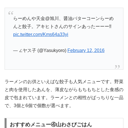
らーめんや天金@旭川、醤油バターコーンらーめ
んと餃子。アキヒトさんのサインあったーーー‼
pic.twitter.com/Kms64a33yi
— ∠ヤス子 (@Yasukyoro)
February 12, 2016
ラーメンのお供といえばな餃子も人気メニューです。野菜
と肉を使用したあんを、薄皮ながらもちもちとした食感の
皮で包まれています。ラーメンとの相性がばっちりな一品
で、3個と6個で個数が選べます。
おすすめメニュー④山わさびごはん