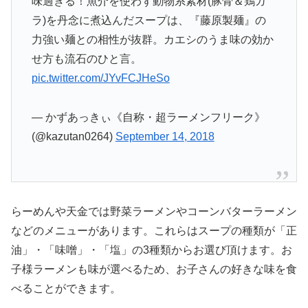
味過ぎる！魚介を使わず動物系素材(豚骨＆鶏ガ
ラ)を丹念に煮込んだスープは、『藤原製麺』の
力強い麺との相性が抜群。カエシのうま味の効か
せ方も流石のひと言。
pic.twitter.com/JYvFCJHeSo
— かずあっきぃ《自称・超ラーメンフリーク》
(@kazutan0264)
September 14, 2018
らーめんや天金では野菜ラーメンやコーンバターラーメン
などのメニューがあります。これらはスープの種類が「正
油」・「味噌」・「塩」の3種類からお選び頂けます。お
子様ラーメンも味が選べるため、お子さんの好きな味を食
べることができます。