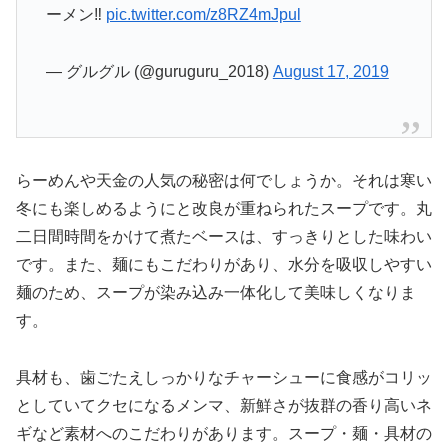
ーメン‼️
pic.twitter.com/z8RZ4mJpul
— グルグル (@guruguru_2018)
August 17, 2019
らーめんや天金の人気の秘密は何でしょうか。それは寒い
冬にも楽しめるようにと改良が重ねられたスープです。丸
二日間時間をかけて煮たベースは、すっきりとした味わい
です。また、麺にもこだわりがあり、水分を吸収しやすい
麺のため、スープが染み込み一体化して美味しくなりま
す。
具材も、歯ごたえしっかりなチャーシューに食感がコリッ
としていてクセになるメンマ、新鮮さが抜群の香り高いネ
ギなど素材へのこだわりがあります。スープ・麺・具材の