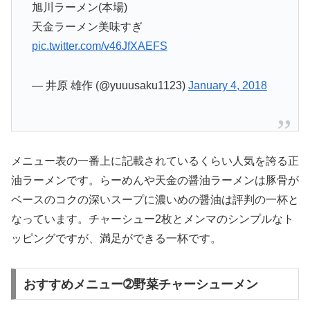
旭川ラーメン(本場)
天金ラーメン美味すぎ
pic.twitter.com/v46JfXAEFS
— 井原 雄作 (@yuuusaku1123)
January 4, 2018
メニュー表の一番上に記載されているくらい人気を誇る正
油ラーメンです。らーめんや天金の醤油ラーメンは豚骨が
ベースのコクの深いスープに濃いめの醤油は評判の一杯と
なっています。チャーシュー2枚とメンマのシンプルなト
ッピングですが、満足ができる一杯です。
おすすめメニュー➁野菜チャーシューメン