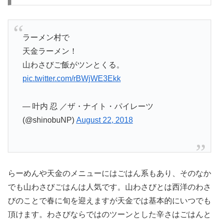
ラーメン村で
天金ラーメン！
山わさびご飯がツンとくる。
pic.twitter.com/rBWjWE3Ekk
— 叶内 忍 ／ザ・ナイト・パイレーツ
(@shinobuNP)
August 22, 2018
らーめんや天金のメニューにはごはん系もあり、そのなか
でも山わさびごはんは人気です。山わさびとは西洋のわさ
びのことで春に旬を迎えますが天金では基本的にいつでも
頂けます。わさびならではのツーンとした辛さはごはんと