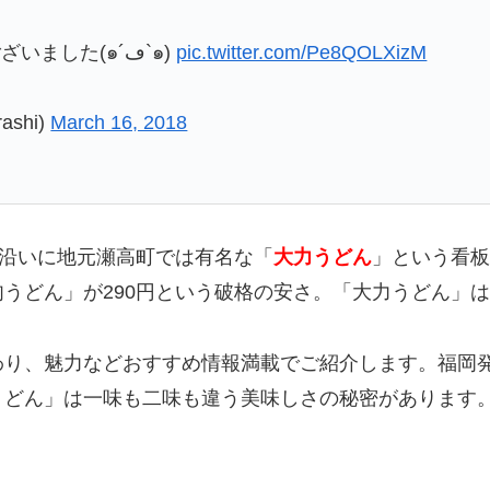
圧倒的ボリューム、そして圧倒的美味でございました(๑´ڡ`๑)
pic.twitter.com/Pe8QOLXizM
shi)
March 16, 2018
線沿いに地元瀬高町では有名な「
大力うどん
」という看板
うどん」が290円という破格の安さ。「大力うどん」
わり、魅力などおすすめ情報満載でご紹介します。福岡
うどん」は一味も二味も違う美味しさの秘密があります