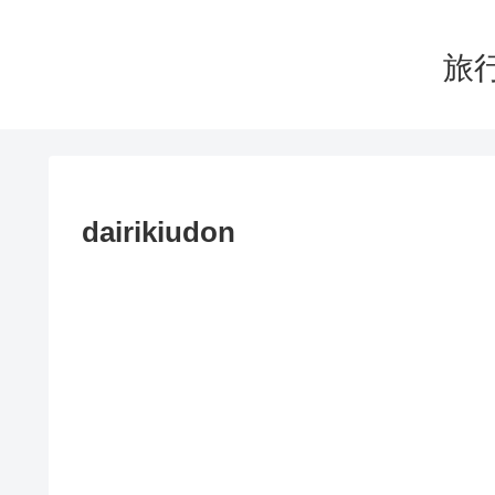
旅行
dairikiudon