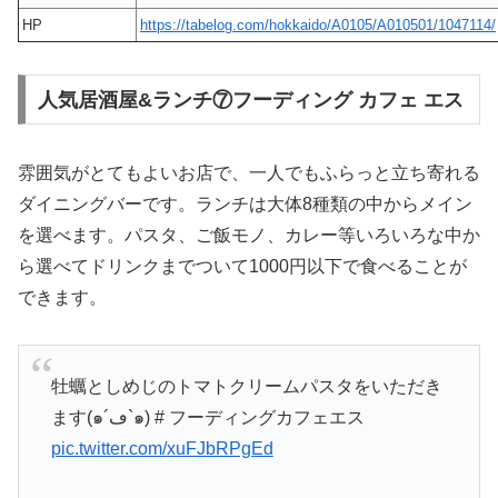
HP
https://tabelog.com/hokkaido/A0105/A010501/1047114/
人気居酒屋&ランチ⑦フーディング カフェ エス
雰囲気がとてもよいお店で、一人でもふらっと立ち寄れる
ダイニングバーです。ランチは大体8種類の中からメイン
を選べます。パスタ、ご飯モノ、カレー等いろいろな中か
ら選べてドリンクまでついて1000円以下で食べることが
できます。
牡蠣としめじのトマトクリームパスタをいただき
ます(๑´ڡ`๑) # フーディングカフェエス
pic.twitter.com/xuFJbRPgEd