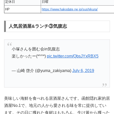
定休日
日曜
HP
https://www.hakodate.ne.jp/sushikura/
人気居酒屋&ランチ③気腹志
小塚さんを囲む会in気腹志
楽しかったー(*^^*)
pic.twitter.com/QbsJYxRBX5
— 山崎 啓介 (@yuma_zakiyama)
July 6, 2019
美味しい海鮮を食べれる居酒屋さんです。函館隠れ家的居
酒屋No.1で、地元の人から愛される味を常に提供してい
ます。その日に獲れた食材はもちろん、生け簀から獲った