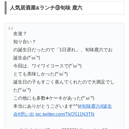
人気居酒屋&ランチ⑨旬味 鹿六
友達？
知り合い？
の誕生日だったので「1日遅れ」、旬味鹿六でお
誕生会(*´ω`*)
今回は、ワイワイコースで(*´ω`*)
とても美味しかった(*´ω`*)
誕生日の子もすごく喜んでくれたので大満足でし
た(*´ω`*)
この他にも多数➕ケーキがあった(*´ω`*)
本当にありがとうございます^^)
#旬味鹿六
#誕生
会
#思い出
pic.twitter.com/TkQS11N3TN