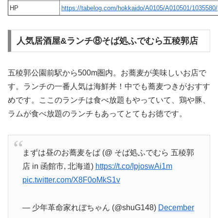
HP
https://tabelog.com/hokkaido/A0105/A010501/1035580/
人気居酒屋&ランチ⑧そば処ふでむら五稜郭店
五稜郭公園前駅から500m圏内。お蕎麦が美味しいお店で
す。ランチの一番人気は海鮮丼！中でも蕎麦つきがおすす
めです。ここのランチは食べ放題もやっていて、鶏や豚、
ラムが食べ放題のランチもあってとてもお徳です。
まずは昼のお蕎麦をば (@ そば処ふでむら 五稜郭
店 in 函館市, 北海道)
https://t.co/IpjoswAi1m
pic.twitter.com/X8F0oMkS1v
— 少年革命家れぼちゃん (@shuG148)
December