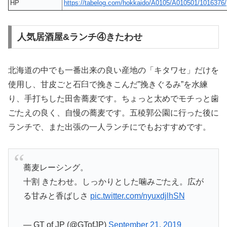
HP
https://tabelog.com/hokkaido/A0105/A010501/1016376/
人気居酒屋&ランチ④きたわせ
北海道の中でも一番出来の良い産地の「キタワセ」だけを
使用し、甘皮ごと石臼で挽きこんだ”挽きぐるみ”を水練
り、手打ちした田舎蕎麦です。ちょっと太めでモチっと歯
ごたえの良く、自慢の蕎麦です。五稜郭公園に行った後に
ランチで、また出張の一人ランチにでもおすすめです。
蕎麦レーシング。
十割 きたわせ。しっかりとした噛みごたえ。広が
る甘みと香ばしさ
pic.twitter.com/nyuxdjlhSN
— GT of JP (@GTofJP)
September 21, 2019