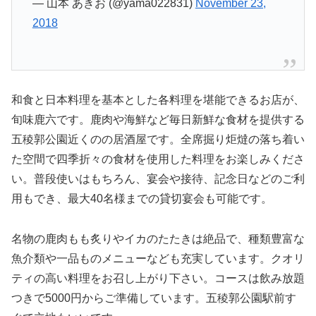
— 山本 あきお (@yama022831)
November 23,
2018
和食と日本料理を基本とした各料理を堪能できるお店が、
旬味鹿六です。鹿肉や海鮮など毎日新鮮な食材を提供する
五稜郭公園近くのの居酒屋です。全席掘り炬燵の落ち着い
た空間で四季折々の食材を使用した料理をお楽しみくださ
い。普段使いはもちろん、宴会や接待、記念日などのご利
用もでき、最大40名様までの貸切宴会も可能です。
名物の鹿肉もも炙りやイカのたたきは絶品で、種類豊富な
魚介類や一品ものメニューなども充実しています。クオリ
ティの高い料理をお召し上がり下さい。コースは飲み放題
つきで5000円からご準備しています。五稜郭公園駅前す