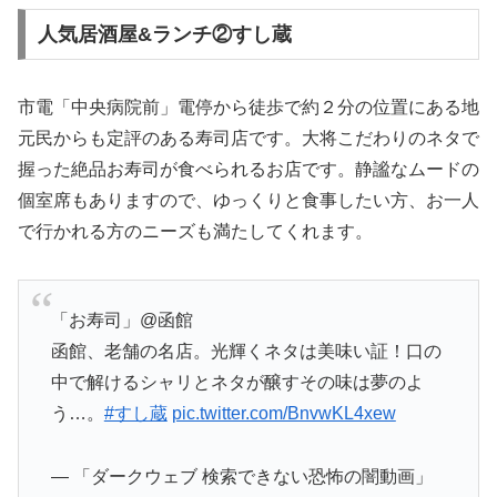
人気居酒屋&ランチ②すし蔵
市電「中央病院前」電停から徒歩で約２分の位置にある地
元民からも定評のある寿司店です。大将こだわりのネタで
握った絶品お寿司が食べられるお店です。静謐なムードの
個室席もありますので、ゆっくりと食事したい方、お一人
で行かれる方のニーズも満たしてくれます。
「お寿司」@函館
函館、老舗の名店。光輝くネタは美味い証！口の
中で解けるシャリとネタが醸すその味は夢のよ
う…。
#すし蔵
pic.twitter.com/BnvwKL4xew
— 「ダークウェブ 検索できない恐怖の闇動画」