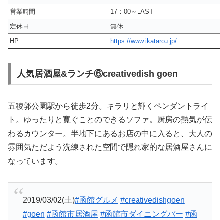
営業時間
17：00～LAST
定休日
無休
HP
https://www.ikatarou.jp/
人気居酒屋&ランチ⑥creativedish goen
五稜郭公園駅から徒歩2分。キラリと輝くペンダントライ
ト。ゆったりと寛ぐことのできるソファ。厨房の熱気が伝
わるカウンター。半地下にあるお店の中に入ると、大人の
雰囲気ただよう洗練された空間で隠れ家的な居酒屋さんに
なっています。
2019/03/02(土)
#函館グルメ
#creativedishgoen
#goen
#函館市居酒屋
#函館市ダイニングバー
#函