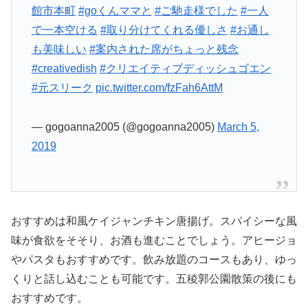
館市本町
#goくんママと
#ご馳走様でした
#一人
で一本空ける
#取り分けてくれる優しさ
#お通し
も美味しい
#案内された席がちょっと残念
#creativedish
#クリエイティブディッシュゴエン
#元スリーク
pic.twitter.com/fzFah6AttM
— gogoanna2005 (@gogoanna2005)
March 5,
2019
おすすめは和風ケイジャンチキン唐揚げ。スパイシーな風
味が食欲をそそり、お酒も進むことでしょう。アヒージョ
やパスタもおすすめです。飲み放題のコースもあり、ゆっ
くりと話し込むことも可能です。五稜郭公園散策の後にも
おすすめです。