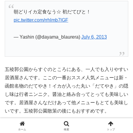
朝どりイカ定食なう☆ 初だてびと！
pic.twitter.com/rrhlmb7lGF
— Yashin (@dayama_blaurera)
July 6, 2013
五稜郭公園からすぐのところにある、一人でも入りやすい
居酒屋さんです。ここの一番おススメ人気メニューは新・
函館名物のだてやき！イカが入った丸い「だてやき」の隠
し味は行者ニンニク。醤油と絡み合ってとっても美味しい
です。居酒屋さんなだけあって他メニューもとても美味し
いです。五稜郭公園散策の後にもおすすめです。
名称
だてびと
ホーム
検索
トップ