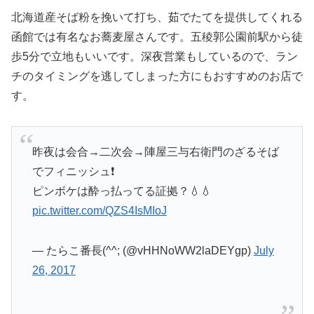
北海道産そば粉を挽いて打ち、茹でたてを提供してくれる
函館では有名なお蕎麦屋さんです。五稜郭公園前駅から徒
歩5分で立地もいいです。深夜営業もしているので、ラン
チのタイミングを逃してしまった方にもおすすめのお店で
す。
昨夜は会合→二次会→陣屋三与右衛門のざるそば
でフィニッシュ❗
ピンボケは酔っ払ってる証拠？💧💧
pic.twitter.com/QZS4IsMIoJ
— たらこ番長(^^; (@vHHNoWW2laDEYgp)
July
26, 2017