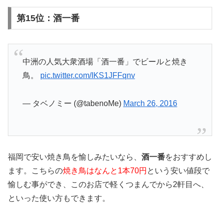
第15位：酒一番
中洲の人気大衆酒場「酒一番」でビールと焼き
鳥。
pic.twitter.com/IKS1JFFqnv
— タベノミー (@tabenoMe)
March 26, 2016
福岡で安い焼き鳥を愉しみたいなら、
酒一番
をおすすめし
ます。こちらの
焼き鳥はなんと1本70円
という安い値段で
愉しむ事ができ、このお店で軽くつまんでから2軒目へ、
といった使い方もできます。