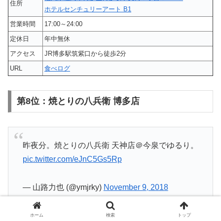
住所
ホテルセンチュリーアート B1
営業時間
17:00～24:00
定休日
年中無休
アクセス
JR博多駅筑紫口から徒歩2分
URL
食べログ
第8位：焼とりの八兵衛 博多店
昨夜分。焼とりの八兵衛 天神店＠今泉でゆるり。
pic.twitter.com/eJnC5Gs5Rp
— 山路力也 (@ymjrky)
November 9, 2018
ホーム
検索
トップ