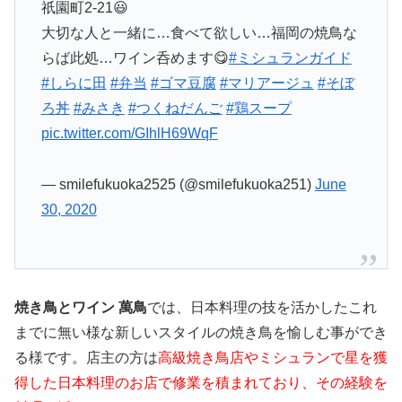
祇園町2-21😃
大切な人と一緒に…食べて欲しい…福岡の焼鳥な
らば此処…ワイン呑めます😋
#ミシュランガイド
#しらに田
#弁当
#ゴマ豆腐
#マリアージュ
#そぼ
ろ丼
#みさき
#つくねだんご
#鶏スープ
pic.twitter.com/GIhlH69WqF
— smilefukuoka2525 (@smilefukuoka251)
June
30, 2020
焼き鳥とワイン 萬鳥
では、日本料理の技を活かしたこれ
までに無い様な新しいスタイルの焼き鳥を愉しむ事ができ
る様です。店主の方は
高級焼き鳥店やミシュランで星を獲
得した日本料理のお店で修業を積まれており、その経験を