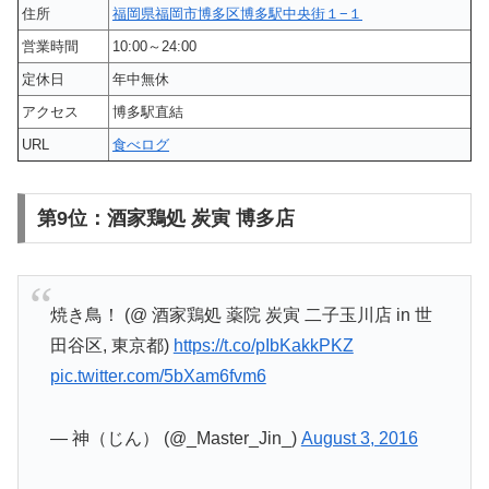
住所
福岡県福岡市博多区博多駅中央街１−１
営業時間
10:00～24:00
定休日
年中無休
アクセス
博多駅直結
URL
食べログ
第9位：酒家鶏処 炭寅 博多店
焼き鳥！ (@ 酒家鶏処 薬院 炭寅 二子玉川店 in 世
田谷区, 東京都)
https://t.co/pIbKakkPKZ
pic.twitter.com/5bXam6fvm6
— 神（じん） (@_Master_Jin_)
August 3, 2016