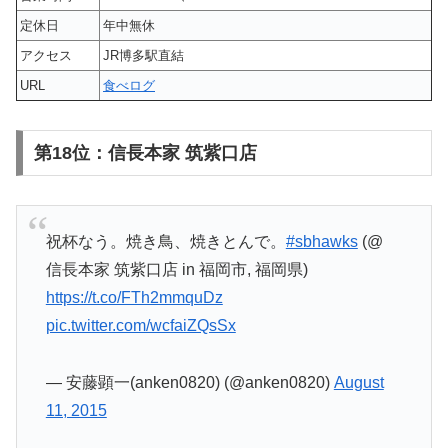
定休日
年中無休
アクセス
JR博多駅直結
URL
食べログ
第18位：信長本家 筑紫口店
祝杯なう。焼き鳥、焼きとんで。
#sbhawks
(@
信長本家 筑紫口店 in 福岡市, 福岡県)
https://t.co/FTh2mmquDz
pic.twitter.com/wcfaiZQsSx
— 安藤顕一(anken0820) (@anken0820)
August
11, 2015