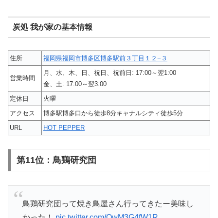
炭処 我が家の基本情報
住所
福岡県福岡市博多区博多駅前３丁目１２−３
月、水、木、日、祝日、祝前日: 17:00～翌1:00
営業時間
金、土: 17:00～翌3:00
定休日
火曜
アクセス
博多駅博多口から徒歩8分キャナルシティ徒歩5分
URL
HOT PEPPER
第11位：鳥鶏研究団
鳥鶏研究団って焼き鳥屋さん行ってきたー美味し
かった！
pic.twitter.com/OwM3G4fW1R