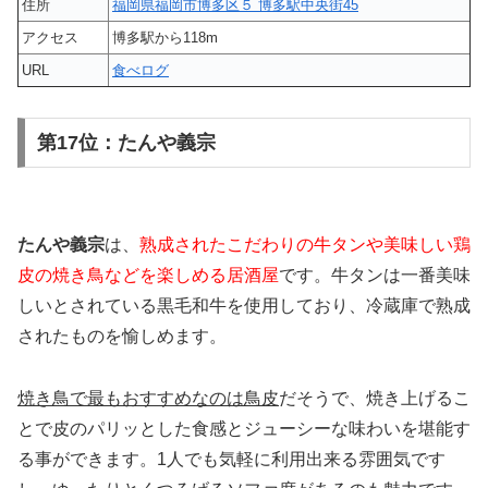
住所
福岡県福岡市博多区５ 博多駅中央街45
アクセス
博多駅から118m
URL
食べログ
第17位：たんや義宗
たんや義宗
は、
熟成されたこだわりの牛タンや美味しい鶏
皮の焼き鳥などを楽しめる居酒屋
です。牛タンは一番美味
しいとされている黒毛和牛を使用しており、冷蔵庫で熟成
されたものを愉しめます。
焼き鳥で最もおすすめなのは鳥皮
だそうで、焼き上げるこ
とで皮のパリッとした食感とジューシーな味わいを堪能す
る事ができます。1人でも気軽に利用出来る雰囲気です