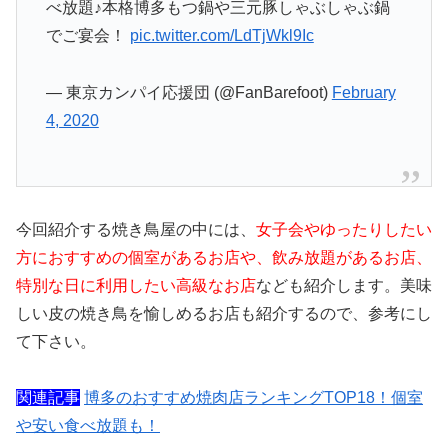
べ放題♪本格博多もつ鍋や三元豚しゃぶしゃぶ鍋
でご宴会！
pic.twitter.com/LdTjWkl9Ic
— 東京カンパイ応援団 (@FanBarefoot)
February
4, 2020
今回紹介する焼き鳥屋の中には、
女子会やゆったりしたい
方におすすめの個室があるお店や、飲み放題があるお店、
特別な日に利用したい高級なお店
なども紹介します。美味
しい皮の焼き鳥を愉しめるお店も紹介するので、参考にし
て下さい。
関連記事
博多のおすすめ焼肉店ランキングTOP18！個室
や安い食べ放題も！