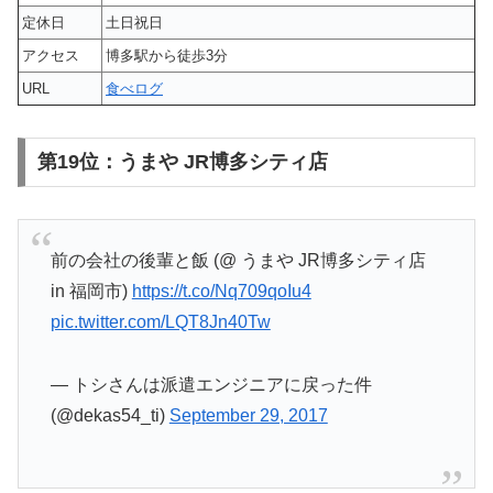
定休日
土日祝日
アクセス
博多駅から徒歩3分
URL
食べログ
第19位：うまや JR博多シティ店
前の会社の後輩と飯 (@ うまや JR博多シティ店
in 福岡市)
https://t.co/Nq709qoIu4
pic.twitter.com/LQT8Jn40Tw
— トシさんは派遣エンジニアに戻った件
(@dekas54_ti)
September 29, 2017