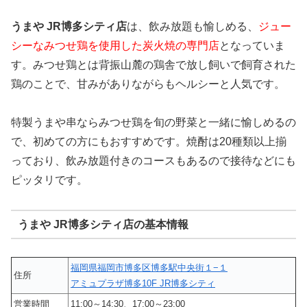
うまや JR博多シティ店
は、飲み放題も愉しめる、
ジュー
シーなみつせ鶏を使用した炭火焼の専門店
となっていま
す。みつせ鶏とは背振山麓の鶏舎で放し飼いで飼育された
鶏のことで、甘みがありながらもヘルシーと人気です。
特製うまや串ならみつせ鶏を旬の野菜と一緒に愉しめるの
で、初めての方にもおすすめです。焼酎は20種類以上揃
っており、飲み放題付きのコースもあるので接待などにも
ピッタリです。
うまや JR博多シティ店の基本情報
福岡県福岡市博多区博多駅中央街１−１
住所
アミュプラザ博多10F JR博多シティ
営業時間
11:00～14:30、17:00～23:00