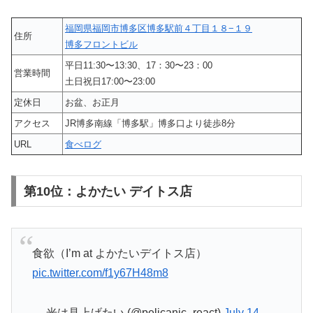
福岡県福岡市博多区博多駅前４丁目１８−１９
住所
博多フロントビル
平日11:30〜13:30、17：30〜23：00
営業時間
土日祝日17:00〜23:00
定休日
お盆、お正月
アクセス
JR博多南線「博多駅」博多口より徒歩8分
URL
食べログ
第10位：よかたい デイトス店
食欲（I’m at よかたいデイトス店）
pic.twitter.com/f1y67H48m8
— 光は見上げたい (@pelicanic_react)
July 14,