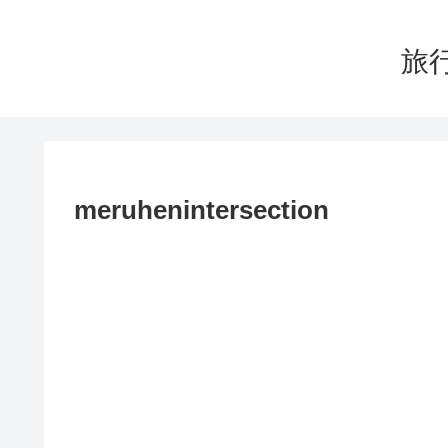
旅行
meruhenintersection