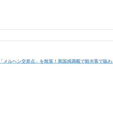
「メルヘン交差点」を散策！異国感満載で観光客で賑わ