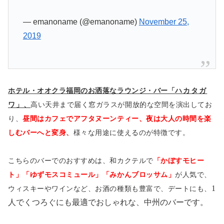
— emanoname (@emanoname)
November 25,
2019
ホテル・オオクラ福岡のお洒落なラウンジ・バー「
ハカタガ
ワ
」、
高い天井まで届く窓ガラスが開放的な空間を演出してお
り、
昼間はカフェでアフタヌーンティー、夜は大人の時間を楽
しむバーへと変身、
様々な用途に使えるのが特徴です。
こちらのバーでのおすすめは、和カクテルで
「かぼすモヒー
ト」「ゆずモスコミュール」「みかんブロッサム」
が人気で、
1
ウィスキーやワインなど、お酒の種類も豊富で、
デートにも、
人でくつろぐにも最適でおしゃれな、中州のバーです。