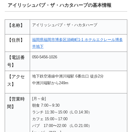
アイリッシュパブ・ザ・ハカタハープの基本情報
アイリッシュパブ・ザ・ハカタハープ
【名称】
福岡県福岡市博多区須崎町1-1 ホテルエクレール博多
【住所】
半地下
050-5456-1026
【電話番
号】
地下鉄空港線中洲川端駅 6番出口 徒歩2分
【アクセ
中洲川端駅から249m
ス】
[月～金]
【営業時
朝食 7:00～9:30
間】
ランチ 11:30～15:00（L.O.14:30）
カフェ 15:00～17:00
パブ 17:00〜22:00 （L.O.21:00）