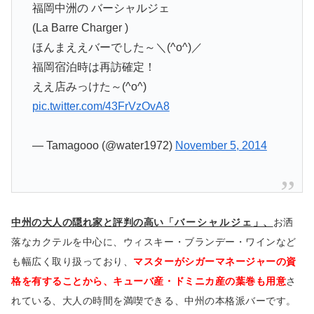
福岡中洲の バーシャルジェ
(La Barre Charger )
ほんまええバーでした～＼(^o^)／
福岡宿泊時は再訪確定！
ええ店みっけた～(^o^)
pic.twitter.com/43FrVzOvA8
— Tamagooo (@water1972)
November 5, 2014
中州の大人の隠れ家と評判の高い「
バーシャルジェ
」、
お洒
落なカクテルを中心に、ウィスキー・ブランデー・ワインなど
も幅広く取り扱っており、
マスターがシガーマネージャーの資
格を有することから、キューバ産・ドミニカ産の葉巻も用意
さ
れている、大人の時間を満喫できる、中州の本格派バーです。