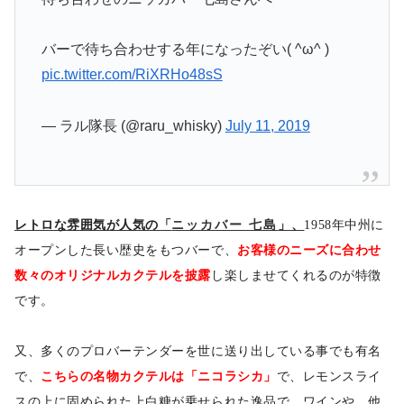
バーで待ち合わせする年になったぞい( ^ω^ )
pic.twitter.com/RiXRHo48sS
— ラル隊長 (@raru_whisky)
July 11, 2019
レトロな雰囲気が人気の「
ニッカバー 七島
」、
1958年中州に
オープンした長い歴史をもつバーで、
お客様のニーズに合わせ
数々のオリジナルカクテルを披露
し楽しませてくれるのが特徴
です。
又、多くのプロバーテンダーを世に送り出している事でも有名
で、
こちらの名物カクテルは「ニコラシカ」
で、レモンスライ
スの上に固められた上白糖が乗せられた逸品で、ワインや、他