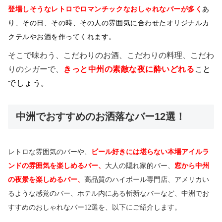
登場しそうなレトロでロマンチックなおしゃれなバーが多く
あ
り、その日、その時、その人の雰囲気に合わせたオリジナルカ
クテルやお酒を作ってくれます。
そこで味わう、こだわりのお酒、こだわりの料理、こだわ
りのシガーで、
きっと中州の素敵な夜に酔いどれる
こと
でしょう。
中洲でおすすめのお洒落なバー12選！
レトロな雰囲気のバーや、
ビール好きには堪らない本場アイルラ
ンドの雰囲気を楽しめるバー、
大人の隠れ家的バー、
窓から中州
の夜景を楽しめるバー、
高品質のハイボール専門店、アメリカい
るような感覚のバー、ホテル内にある斬新なバーなど、中洲でお
すすめのおしゃれなバー
12選を、以下にご紹介します。