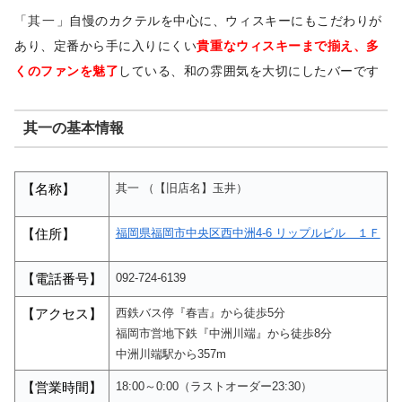
「
其一
」自慢のカクテルを中心に、ウィスキーにもこだわりが
あり、定番から手に入りにくい
貴重なウィスキーまで揃え、多
くのファンを魅了
している、和の雰囲気を大切にしたバーです
其一の基本情報
其一 （【旧店名】玉井）
【名称】
福岡県福岡市中央区西中洲4-6 リップルビル １Ｆ
【住所】
092-724-6139
【電話番号】
西鉄バス停『春吉』から徒歩5分
【アクセス】
福岡市営地下鉄『中洲川端』から徒歩8分
中洲川端駅から357m
18:00～0:00（ラストオーダー23:30）
【営業時間】