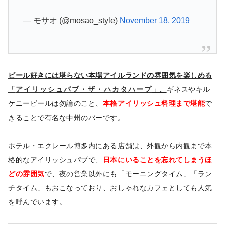
— モサオ (@mosao_style)
November 18, 2019
ビール好きには堪らない本場アイルランドの雰囲気を楽しめる
「
アイリッシュパブ・ザ・ハカタハープ
」、
ギネスやキル
ケニービールは勿論のこと、
本格アイリッシュ料理まで堪能
で
きることで有名な中州のバーです。
ホテル・エクレール博多内にある店舗は、外観から内観まで本
格的なアイリッシュパブで、
日本にいることを忘れてしまうほ
どの雰囲気
で、夜の営業以外にも「モーニングタイム」「ラン
チタイム」もおこなっており、おしゃれなカフェとしても人気
を呼んでいます。