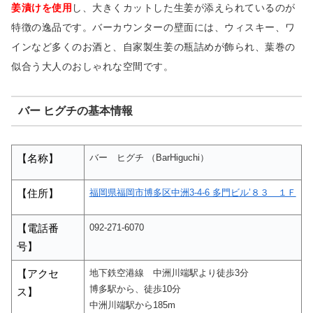
姜漬けを使用
し、大きくカットした生姜が添えられているのが
特徴の逸品です。バーカウンターの壁面には、ウィスキー、ワ
インなど多くのお酒と、自家製生姜の瓶詰めが飾られ、葉巻の
似合う大人のおしゃれな空間です。
バー ヒグチの基本情報
バー ヒグチ （BarHiguchi）
【名称】
福岡県福岡市博多区中洲3-4-6 多門ビル’８３ １Ｆ
【住所】
092-271-6070
【電話番
号】
地下鉄空港線 中洲川端駅より徒歩3分
【アクセ
博多駅から、徒歩10分
ス】
中洲川端駅から185m