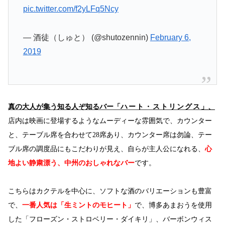
pic.twitter.com/f2yLFq5Ncy
— 酒徒（しゅと） (@shutozennin)
February 6,
2019
真の大人が集う知る人ぞ知るバー「
ハート・ストリングス
」、
店内は映画に登場するようなムーディーな雰囲気で、カウンター
と、テーブル席を合わせて
28席あり、カウンター席は勿論、テー
ブル席の調度品にもこだわりが見え、自らが主人公になれる、
心
地よい静粛漂う、中州のおしゃれなバー
です。
こちらはカクテルを中心に、ソフトな酒のバリエーションも豊富
で、
一番人気は「生ミントのモヒート」
で、博多あまおうを使用
した「フローズン・ストロベリー・ダイキリ」、バーボンウィス