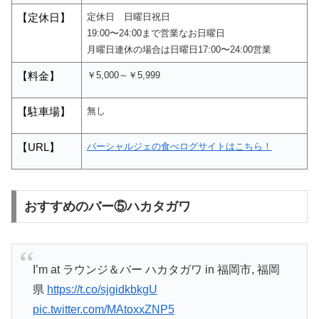
定休日 日曜日祝日
【定休日】
19:00〜24:00まで営業なお日曜日
月曜日連休の場合は日曜日17:00〜24:00営業
￥5,000～￥5,999
【料金】
無し
【駐車場】
バーシャルジェの食べログサイトはこちら！
【
URL
】
おすすめのバー⑤ハカタガワ
I’m at ラウンジ＆バー ハカタガワ in 福岡市, 福岡
県
https://t.co/sjgidkbkgU
pic.twitter.com/MAtoxxZNP5