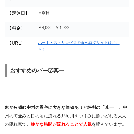
日曜日
【定休日】
￥4,000～￥4,999
【料金】
ハート・ストリングスの食べログサイトはこち
【
URL
】
ら！
おすすめのバー⑦其一
窓から望む中州の景色に大きな価値ありと評判の「
其一
」、
中
州の街並みと目の前に流れる那珂川をつまみに酔いどれる大人
の隠れ家で、
静かな時間が流れることで人気
を呼んでいます。