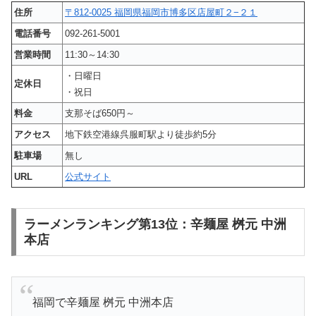
住所
〒812-0025 福岡県福岡市博多区店屋町２−２１
電話番号
092-261-5001
営業時間
11:30～14:30
・日曜日
定休日
・祝日
料金
支那そば650円～
アクセス
地下鉄空港線呉服町駅より徒歩約5分
駐車場
無し
URL
公式サイト
ラーメンランキング第13位：辛麺屋 桝元 中洲
本店
福岡で辛麺屋 桝元 中洲本店