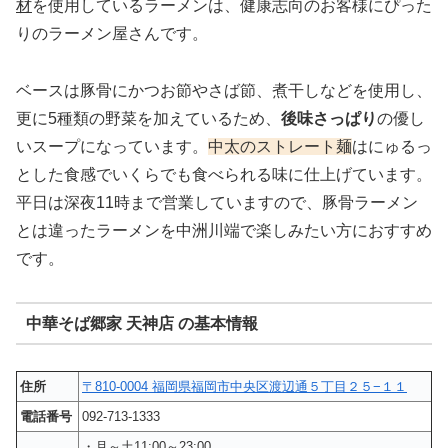
材
を使用しているラーメンは、健康志向のお客様にぴった
りのラーメン屋さんです。
ベースは豚骨にかつお節やさば節、煮干しなどを使用し、
更に5種類の野菜を加えているため、
後味さっぱり
の優し
いスープになっています。
中太のストレート麺
はにゅるっ
とした食感でいくらでも食べられる味に仕上げています。
平日は深夜11時まで営業していますので、豚骨ラーメン
とは違ったラーメンを中洲川端で楽しみたい方におすすめ
です。
中華そば郷家 天神店 の基本情報
住所
〒810-0004 福岡県福岡市中央区渡辺通５丁目２５−１１
電話番号
092-713-1333
・月～土11:00～23:00