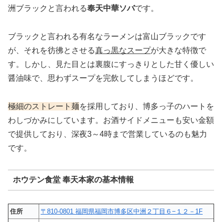
洲ブラックと言われる
奉天中華ソバ
です。
ブラックと言われる有名なラーメンは富山ブラックです
が、それを彷彿とさせる
真っ黒なスープ
が大きな特徴で
す。しかし、見た目とは裏腹にすっきりとした甘く優しい
醤油味で、思わずスープを完飲してしまうほどです。
極細のストレート麺
を採用しており、博多っ子のハートを
わしづかみにしています。お酒サイドメニューも安い金額
で提供しており、深夜3～4時まで営業しているのも魅力
です。
ホウテン食堂 奉天本家の基本情報
住所
〒810-0801 福岡県福岡市博多区中洲２丁目６−１２－1F