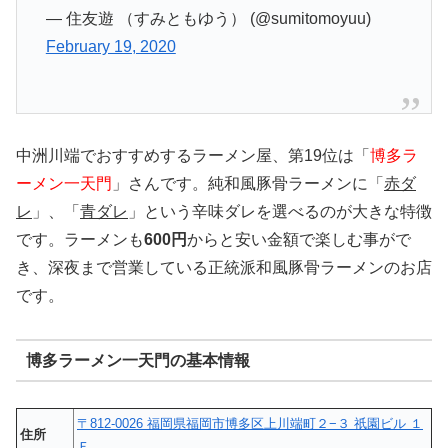
— 住友遊 （すみともゆう） (@sumitomoyuu)
February 19, 2020
中洲川端でおすすめするラーメン屋、第19位は「
博多ラ
ーメン一天門
」さんです。純和風豚骨ラーメンに「
赤ダ
レ
」、「
青ダレ
」という辛味ダレを選べるのが大きな特徴
です。ラーメンも
600円
からと安い金額で楽しむ事がで
き、深夜まで営業している正統派和風豚骨ラーメンのお店
です。
博多ラーメン一天門の基本情報
〒812-0026 福岡県福岡市博多区上川端町２−３ 祇園ビル １
住所
Ｆ