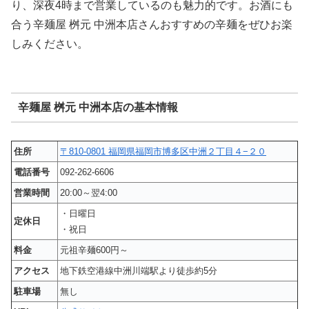
り、深夜4時まで営業しているのも魅力的です。お酒にも
合う辛麺屋 桝元 中洲本店さんおすすめの辛麺をぜひお楽
しみください。
辛麺屋 桝元 中洲本店の基本情報
住所
〒810-0801 福岡県福岡市博多区中洲２丁目４−２０
電話番号
092-262-6606
営業時間
20:00～翌4:00
・日曜日
定休日
・祝日
料金
元祖辛麺600円～
アクセス
地下鉄空港線中洲川端駅より徒歩約5分
駐車場
無し