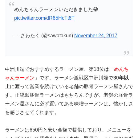
めんちゃんラーメンいただきました😀
pic.twitter.com/dR65HcTt6T
— さわたく (@sawatakun)
November 24, 2017
中洲川端でおすすめするラーメン屋、第18位は「
めんち
ゃんラーメン
」です。ラーメン激戦区中洲川端で
30年以
上
に渡って営業を続けている老舗の豚骨ラーメン屋さんで
す。正統派豚骨ラーメンはもちろんですが、老舗の豚骨ラ
ーメン屋さんに必ず置いてある味噌ラーメンは、懐かしさ
を感じさせてくれます。
ラーメンは650円と
安い
金額で提供しており、メニューを