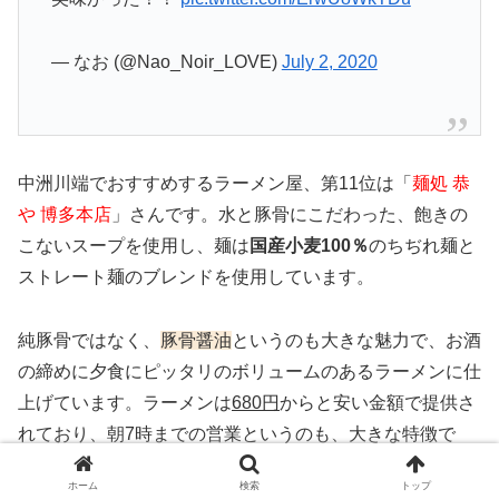
— なお (@Nao_Noir_LOVE)
July 2, 2020
中洲川端でおすすめするラーメン屋、第11位は「
麺処 恭
や 博多本店
」さんです。水と豚骨にこだわった、飽きの
こないスープを使用し、麺は
国産小麦100％
のちぢれ麺と
ストレート麺のブレンドを使用しています。
純豚骨ではなく、
豚骨醤油
というのも大きな魅力で、お酒
の締めに夕食にピッタリのボリュームのあるラーメンに仕
上げています。ラーメンは
680円
からと安い金額で提供さ
れており、朝7時までの営業というのも、大きな特徴で
す。
ホーム
検索
トップ