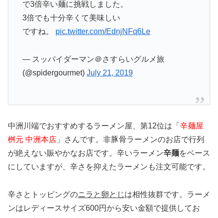
で3倍辛い麺に挑戦しました。
3倍でも十分辛くて美味しい
ですね。
pic.twitter.com/EdnjNFq6Le
— スッパイダーマン＠さすらいグルメ旅
(@spidergourmet)
July 21, 2019
中洲川端でおすすめするラーメン屋、第12位は「
辛麺屋
桝元 中洲本店
」さんです。非豚骨ラーメンのお店で行列
が絶えない賑やかなお店です。辛いラーメン
辛麺
をベース
にしていますが、辛さを抑えたラーメンも注文可能です。
辛さとトッピングの
ニラと卵とじ
は相性抜群です。ラーメ
ンはレディースサイズ600円から安い金額で提供してお