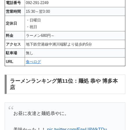
電話番号
092-291-2249
営業時間
15:30～翌3:00
・日曜日
定休日
・祝日
料金
ラーメン680円～
アクセス
地下鉄空港線中洲川端駅より徒歩約5分
駐車場
無し
URL
食べログ
ラーメンランキング第11位：麺処 恭や 博多本
店
お昼に友達と麺処恭やに。
美味かった！！
pic.twitter.com/ErwU8WkTDu