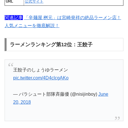
URL
公式サイト
関連記事
「辛麺屋 桝元」は宮崎発祥の絶品ラーメン店！
人気メニューを徹底解説！
ラーメンランキング第12位：王餃子
王餃子のしょうゆラーメン
pic.twitter.com/4D4clcgAKo
— パラシュート部隊斉藤優 (@nisijinboy)
June
20, 2018