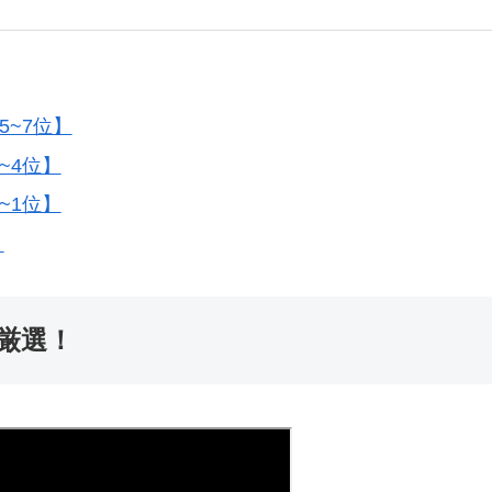
5~7位】
~4位】
~1位】
！
厳選！